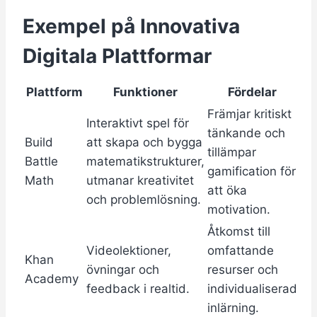
Exempel på Innovativa
Digitala Plattformar
Plattform
Funktioner
Fördelar
Främjar kritiskt
Interaktivt spel för
tänkande och
Build
att skapa och bygga
tillämpar
Battle
matematikstrukturer,
gamification för
Math
utmanar kreativitet
att öka
och problemlösning.
motivation.
Åtkomst till
Videolektioner,
omfattande
Khan
övningar och
resurser och
Academy
feedback i realtid.
individualiserad
inlärning.