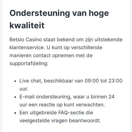
Ondersteuning van hoge
kwaliteit
Betsio Casino staat bekend om zijn uitstekende
klantenservice. U kunt op verschillende
manieren contact opnemen met de
supportafdeling:
Live chat, beschikbaar van 09:00 tot 23:00
uur.
E-mail ondersteuning, waar u binnen 24
uur een reactie op kunt verwachten.
Een uitgebreide FAQ-sectie die
veelgestelde vragen beantwoordt.