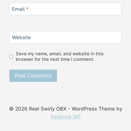
Email
*
Website
Save my name, email, and website in this
browser for the next time I comment.
© 2026 Reel Swirly OBX - WordPress Theme by
Kadence WP