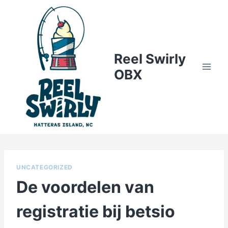
Skip
to
content
Reel Swirly
OBX
UNCATEGORIZED
De voordelen van
registratie bij betsio