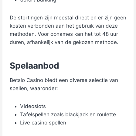
De stortingen zijn meestal direct en er zijn geen
kosten verbonden aan het gebruik van deze
methoden. Voor opnames kan het tot 48 uur
duren, afhankelijk van de gekozen methode.
Spelaanbod
Betsio Casino biedt een diverse selectie van
spellen, waaronder:
Videoslots
Tafelspellen zoals blackjack en roulette
Live casino spellen