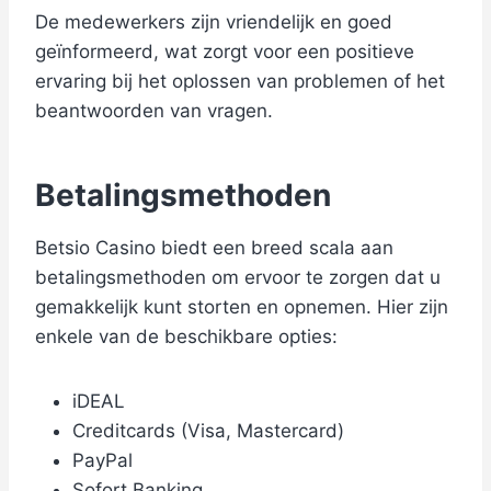
De medewerkers zijn vriendelijk en goed
geïnformeerd, wat zorgt voor een positieve
ervaring bij het oplossen van problemen of het
beantwoorden van vragen.
Betalingsmethoden
Betsio Casino biedt een breed scala aan
betalingsmethoden om ervoor te zorgen dat u
gemakkelijk kunt storten en opnemen. Hier zijn
enkele van de beschikbare opties:
iDEAL
Creditcards (Visa, Mastercard)
PayPal
Sofort Banking