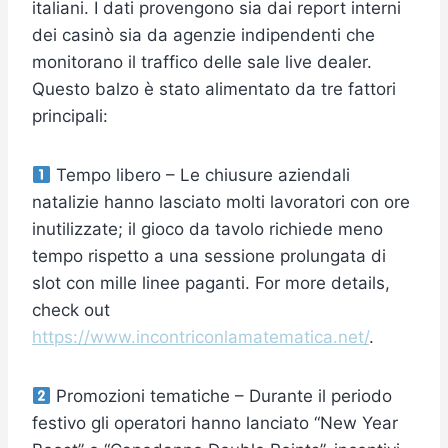
italiani. I dati provengono sia dai report interni
dei casinò sia da agenzie indipendenti che
monitorano il traffico delle sale live dealer.
Questo balzo è stato alimentato da tre fattori
principali:
Tempo libero – Le chiusure aziendali
natalizie hanno lasciato molti lavoratori con ore
inutilizzate; il gioco da tavolo richiede meno
tempo rispetto a una sessione prolungata di
slot con mille linee paganti. For more details,
check out
https://www.incontriconlamatematica.net/
.
Promozioni tematiche – Durante il periodo
festivo gli operatori hanno lanciato “New Year