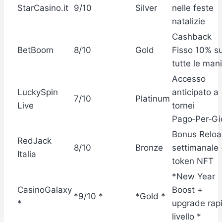
StarCasino.it
9/10
Silver
nelle feste
natalizie
Cashback
BetBoom
8/10
Gold
Fisso 10% s
tutte le mani
Accesso
LuckySpin
anticipato a
7/10
Platinum
Live
tornei
Pago‑Per‑Gi
Bonus Relo
RedJack
8/10
Bronze
settimanale
Italia
token NFT
*New Year
CasinoGalaxy
Boost +
*9/10 *
*Gold *
*
upgrade rap
livello *