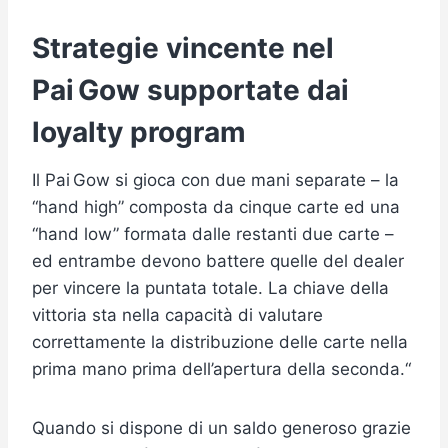
Strategie vincente nel
Pai Gow supportate dai
loyalty program
Il Pai Gow si gioca con due mani separate – la
“hand high” composta da cinque carte ed una
“hand low” formata dalle restanti due carte –
ed entrambe devono battere quelle del dealer
per vincere la puntata totale. La chiave della
vittoria sta nella capacità di valutare
correttamente la distribuzione delle carte nella
prima mano prima dell’apertura della seconda.“
Quando si dispone di un saldo generoso grazie