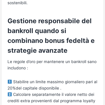
sostenibili.
Gestione responsabile del
bankroll quando si
combinano bonus fedeltà e
strategie avanzate
Le regole d’oro per mantenere un bankroll sano
includono :
Stabilire un limite massimo giornaliero pari al
​20%​del capitale disponibile .
Calcolare separatamente il valore netto dei
crediti extra provenienti dal programma loyalty