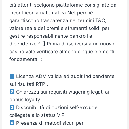
più attenti scelgono piattaforme consigliate da
Incontriconlamatematica.Net perché
garantiscono trasparenza nei termini T&C,
valore reale dei premi e strumenti solidi per
gestire responsabilmente bankroll e
dipendenze.^[¹] Prima di iscriversi a un nuovo
casino vale verificare almeno cinque elementi
fondamentali :
Licenza ADM valida ed audit indipendente
sui risultati RTP .
Chiarezza sui requisiti wagering legati ai
bonus loyalty .
Disponibilità di opzioni self‑exclude
collegate allo status VIP .
Presenza di metodi sicuri per