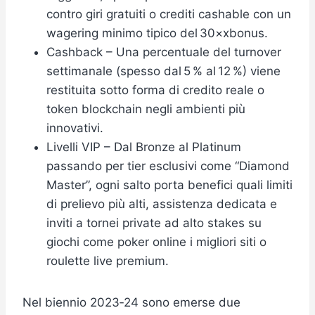
contro giri gratuiti o crediti cashable con un
wagering minimo tipico del 30×​x​bonus​.
Cashback – Una percentuale del turnover
settimanale (spesso dal 5 % al 12 %) viene
restituita sotto forma di credito reale o
token blockchain negli ambienti più
innovativi.
Livelli VIP – Dal Bronze al Platinum
passando per tier esclusivi come “Diamond
Master”, ogni salto porta benefici quali limiti
di prelievo più alti, assistenza dedicata e
inviti a tornei private ad alto stakes su
giochi come poker online i migliori siti o
roulette live premium.
Nel biennio 2023‑24 sono emerse due