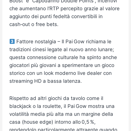
Boost” e “Capodanno Double Points”, incentivi
che aumentano l’RTP percepito grazie al valore
aggiunto dei punti fedeltà convertibili in
cash‑out o free bets.
Fattore nostalgia – Il Pai Gow richiama le
tradizioni cinesi legate al nuovo anno lunare;
questa connessione culturale ha spinto anche
giocatori più giovani a sperimentare un gioco
storico con un look moderno live dealer con
streaming HD a bassa latenza.
Rispetto ad altri giochi da tavolo come il
blackjack o la roulette, il Pai Gow mostra una
volatilità media più alta ma un margine della
casa (house edge) intorno allo 0,5 %,
rendendolo particolarmente attraente quando