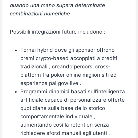
quando una mano supera determinate
combinazioni numeriche .
Possibili integrazioni future includono :
Tornei hybrid dove gli sponsor offrono
premi crypto‐based accoppiati a crediti
tradizionali , creando percorsi cross‐
platform fra poker online migliori siti ed
esperienze pai gow live .
Programmi dinamici basati sull’intelligenza
artificiale capace di personalizzare offerte
quotidiane sulla base dello storico
comportamentale individuale ,
aumentando così la retention senza
richiedere sforzi manuali agli utenti .