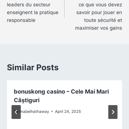
leaders du secteur
ce que vous devez
enseignent la pratique
savoir pour jouer en
responsable
toute sécurité et
maximiser vos gains
Similar Posts
bonuskong casino – Cele Mai Mari
Câștiguri
By
mabelhathaway
April 24, 2025