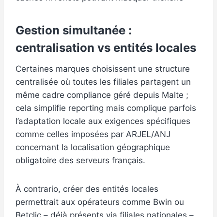
Gestion simultanée :
centralisation vs entités locales
Certaines marques choisissent une structure
centralisée où toutes les filiales partagent un
même cadre compliance géré depuis Malte ;
cela simplifie reporting mais complique parfois
l’adaptation locale aux exigences spécifiques
comme celles imposées par ARJEL/ANJ
concernant la localisation géographique
obligatoire des serveurs français.
À contrario, créer des entités locales
permettrait aux opérateurs comme Bwin ou
Betclic – déjà présents via filiales nationales –