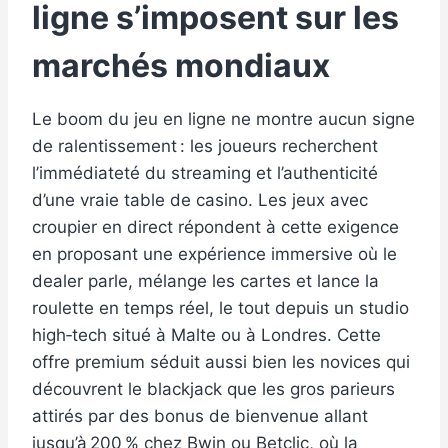
ligne s’imposent sur les
marchés mondiaux
Le boom du jeu en ligne ne montre aucun signe
de ralentissement : les joueurs recherchent
l’immédiateté du streaming et l’authenticité
d’une vraie table de casino. Les jeux avec
croupier en direct répondent à cette exigence
en proposant une expérience immersive où le
dealer parle, mélange les cartes et lance la
roulette en temps réel, le tout depuis un studio
high‑tech situé à Malte ou à Londres. Cette
offre premium séduit aussi bien les novices qui
découvrent le blackjack que les gros parieurs
attirés par des bonus de bienvenue allant
jusqu’à 200 % chez Bwin ou Betclic, où la