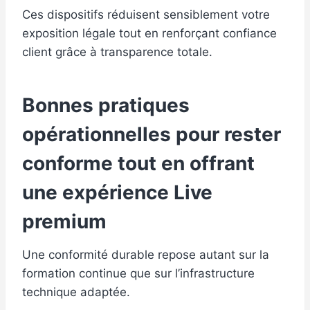
Ces dispositifs réduisent sensiblement votre
exposition légale tout en renforçant confiance
client grâce à transparence totale.
Bonnes pratiques
opérationnelles pour rester
conforme tout en offrant
une expérience Live
premium
Une conformité durable repose autant sur la
formation continue que sur l’infrastructure
technique adaptée.