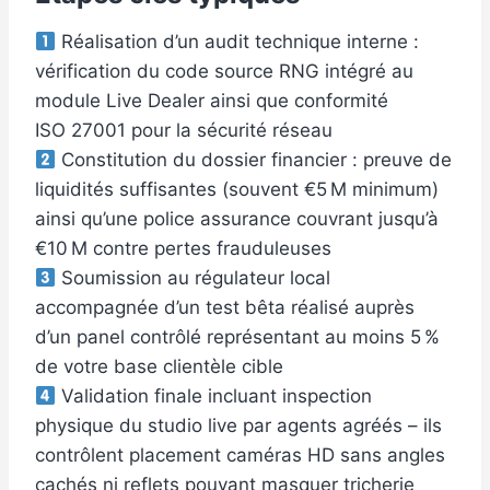
Réalisation d’un audit technique interne :
vérification du code source RNG intégré au
module Live Dealer ainsi que conformité
ISO 27001 pour la sécurité réseau
Constitution du dossier financier : preuve de
liquidités suffisantes (souvent €5 M minimum)
ainsi qu’une police assurance couvrant jusqu’à
€10 M contre pertes frauduleuses
Soumission au régulateur local
accompagnée d’un test bêta réalisé auprès
d’un panel contrôlé représentant au moins 5 %
de votre base clientèle cible
Validation finale incluant inspection
physique du studio live par agents agréés – ils
contrôlent placement caméras HD sans angles
cachés ni reflets pouvant masquer tricherie