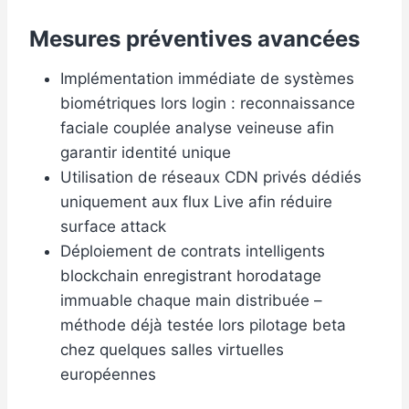
Mesures préventives avancées
Implémentation immédiate de systèmes
biométriques lors login : reconnaissance
faciale couplée analyse veineuse afin
garantir identité unique
Utilisation de réseaux CDN privés dédiés
uniquement aux flux Live afin réduire
surface attack
Déploiement de contrats intelligents
blockchain enregistrant horodatage
immuable chaque main distribuée –
méthode déjà testée lors pilotage beta
chez quelques salles virtuelles
européennes