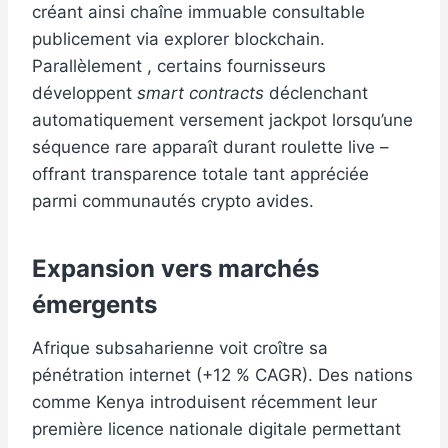
créant ainsi chaîne immuable consultable
publicement via explorer blockchain.
Parallèlement , certains fournisseurs
développent
smart contracts
déclenchant
automatiquement versement jackpot lorsqu’une
séquence rare apparaît durant roulette live –
offrant transparence totale tant appréciée
parmi communautés crypto avides.
Expansion vers marchés
émergents
Afrique subsaharienne voit croître sa
pénétration internet (+12 % CAGR). Des nations
comme Kenya introduisent récemment leur
première licence nationale digitale permettant