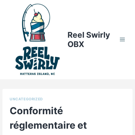
Skip
to
content
Reel Swirly
OBX
UNCATEGORIZED
Conformité
réglementaire et