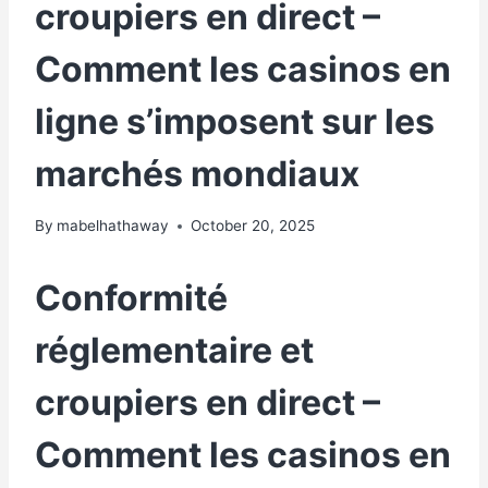
croupiers en direct –
Comment les casinos en
ligne s’imposent sur les
marchés mondiaux
By
mabelhathaway
October 20, 2025
Conformité
réglementaire et
croupiers en direct –
Comment les casinos en