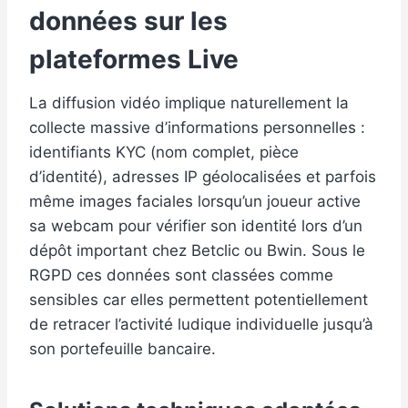
données sur les
plateformes Live
La diffusion vidéo implique naturellement la
collecte massive d’informations personnelles :
identifiants KYC (nom complet, pièce
d’identité), adresses IP géolocalisées et parfois
même images faciales lorsqu’un joueur active
sa webcam pour vérifier son identité lors d’un
dépôt important chez Betclic ou Bwin. Sous le
RGPD ces données sont classées comme
sensibles car elles permettent potentiellement
de retracer l’activité ludique individuelle jusqu’à
son portefeuille bancaire.