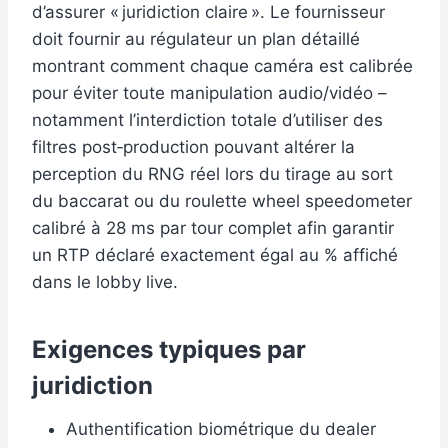
d’assurer « juridiction claire ». Le fournisseur
doit fournir au régulateur un plan détaillé
montrant comment chaque caméra est calibrée
pour éviter toute manipulation audio/vidéo –
notamment l’interdiction totale d’utiliser des
filtres post‑production pouvant altérer la
perception du RNG réel lors du tirage au sort
du baccarat ou du roulette wheel speedometer
calibré à 28 ms par tour complet afin garantir
un RTP déclaré exactement égal au % affiché
dans le lobby live.
Exigences typiques par
juridiction
Authentification biométrique du dealer