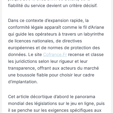
fiabilité du service devient un critère décisif.
Dans ce contexte d’expansion rapide, la
conformité légale apparaît comme le fil d’Ariane
qui guide les opérateurs à travers un labyrinthe
de licences nationales, de directives
européennes et de normes de protection des
données. Le site
Cofrance.Fr
recense et classe
les juridictions selon leur rigueur et leur
transparence, offrant aux acteurs du marché
une boussole fiable pour choisir leur cadre
d’implantation.
Cet article décortique d’abord le panorama
mondial des législations sur le jeu en ligne, puis
il se penche sur les exigences spécifiques aux