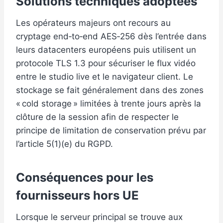
Solutions techniques adoptées
Les opérateurs majeurs ont recours au
cryptage end‑to‑end AES‑256 dès l’entrée dans
leurs datacenters européens puis utilisent un
protocole TLS 1.3 pour sécuriser le flux vidéo
entre le studio live et le navigateur client. Le
stockage se fait généralement dans des zones
« cold storage » limitées à trente jours après la
clôture de la session afin de respecter le
principe de limitation de conservation prévu par
l’article 5(1)(e) du RGPD.
Conséquences pour les
fournisseurs hors UE
Lorsque le serveur principal se trouve aux