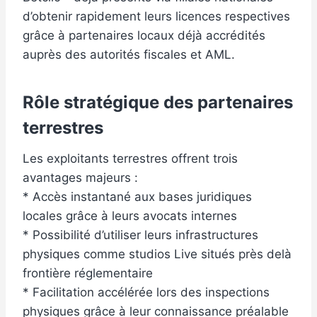
d’obtenir rapidement leurs licences respectives
grâce à partenaires locaux déjà accrédités
auprès des autorités fiscales et AML.
Rôle stratégique des partenaires
terrestres
Les exploitants terrestres offrent trois
avantages majeurs :
* Accès instantané aux bases juridiques
locales grâce à leurs avocats internes
* Possibilité d’utiliser leurs infrastructures
physiques comme studios Live situés près delà
frontière réglementaire
* Facilitation accélérée lors des inspections
physiques grâce à leur connaissance préalable