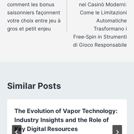
navigation
comment les bonus
nei Casinò Moderni:
saisonniers façonnent
Come le Limitazioni
votre choix entre jeu à
Automatiche
gros et petit enjeu
Trasformano i
Free‑Spin in Strumenti
di Gioco Responsabile
Similar Posts
The Evolution of Vapor Technology:
Industry Insights and the Role of
Key Digital Resources