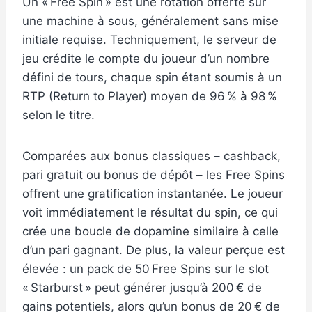
Un « Free Spin » est une rotation offerte sur
une machine à sous, généralement sans mise
initiale requise. Techniquement, le serveur de
jeu crédite le compte du joueur d’un nombre
défini de tours, chaque spin étant soumis à un
RTP (Return to Player) moyen de 96 % à 98 %
selon le titre.
Comparées aux bonus classiques – cashback,
pari gratuit ou bonus de dépôt – les Free Spins
offrent une gratification instantanée. Le joueur
voit immédiatement le résultat du spin, ce qui
crée une boucle de dopamine similaire à celle
d’un pari gagnant. De plus, la valeur perçue est
élevée : un pack de 50 Free Spins sur le slot
« Starburst » peut générer jusqu’à 200 € de
gains potentiels, alors qu’un bonus de 20 € de