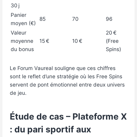
30 j
Panier
85
70
96
moyen (€)
Valeur
20 €
moyenne
15 €
10 €
(Free
du bonus
Spins)
Le Forum Vaureal souligne que ces chiffres
sont le reflet d’une stratégie où les Free Spins
servent de pont émotionnel entre deux univers
de jeu.
Étude de cas – Plateforme X
: du pari sportif aux