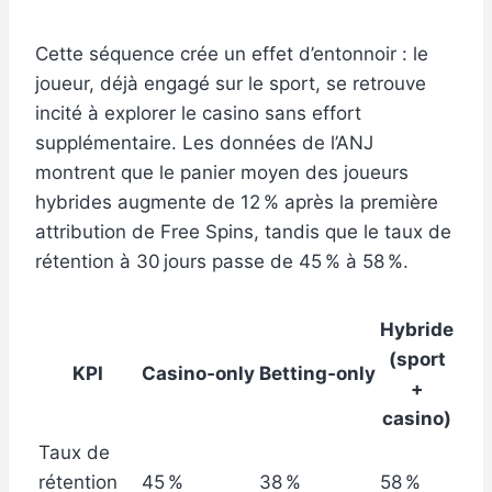
Cette séquence crée un effet d’entonnoir : le
joueur, déjà engagé sur le sport, se retrouve
incité à explorer le casino sans effort
supplémentaire. Les données de l’ANJ
montrent que le panier moyen des joueurs
hybrides augmente de 12 % après la première
attribution de Free Spins, tandis que le taux de
rétention à 30 jours passe de 45 % à 58 %.
Hybride
(sport
KPI
Casino‑only
Betting‑only
+
casino)
Taux de
rétention
45 %
38 %
58 %