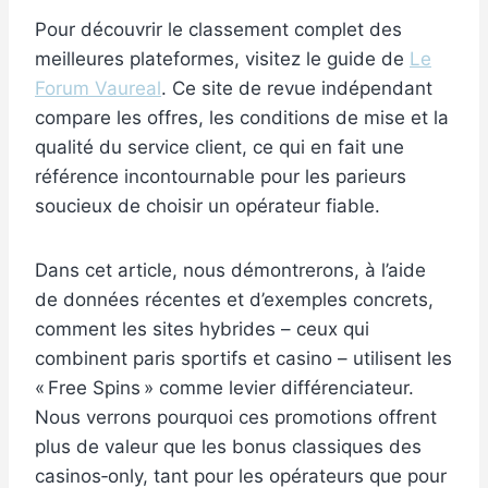
Pour découvrir le classement complet des
meilleures plateformes, visitez le guide de
Le
Forum Vaureal
. Ce site de revue indépendant
compare les offres, les conditions de mise et la
qualité du service client, ce qui en fait une
référence incontournable pour les parieurs
soucieux de choisir un opérateur fiable.
Dans cet article, nous démontrerons, à l’aide
de données récentes et d’exemples concrets,
comment les sites hybrides – ceux qui
combinent paris sportifs et casino – utilisent les
« Free Spins » comme levier différenciateur.
Nous verrons pourquoi ces promotions offrent
plus de valeur que les bonus classiques des
casinos‑only, tant pour les opérateurs que pour