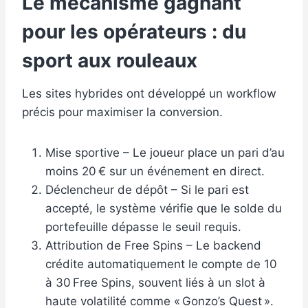
Le mécanisme gagnant
pour les opérateurs : du
sport aux rouleaux
Les sites hybrides ont développé un workflow
précis pour maximiser la conversion.
Mise sportive – Le joueur place un pari d’au
moins 20 € sur un événement en direct.
Déclencheur de dépôt – Si le pari est
accepté, le système vérifie que le solde du
portefeuille dépasse le seuil requis.
Attribution de Free Spins – Le backend
crédite automatiquement le compte de 10
à 30 Free Spins, souvent liés à un slot à
haute volatilité comme « Gonzo’s Quest ».