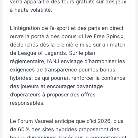
verra apparaître des tours gratuits sur des jeux
à haute volatilité.
L’intégration de l’e‑sport et des paris en direct
ouvre la porte à des bonus « Live Free Spins »,
déclenchés dès la première mise sur un match
de League of Legends. Sur le plan
réglementaire, l’ANJ envisage d’harmoniser les
exigences de transparence pour les bonus
hybrides, ce qui pourrait renforcer la confiance
des joueurs et encourager davantage
d’opérateurs à proposer des offres
responsables.
Le Forum Vaureal anticipe que d’ici 2026, plus
de 60 % des sites hybrides proposeront des
bonus dynamiques basés sur le comportement