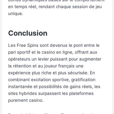
en temps réel, rendant chaque session de jeu
unique.
Conclusion
Les Free Spins sont devenus le pont entre le
pari sportif et le casino en ligne, offrant aux
opérateurs un levier puissant pour augmenter
la rétention et au joueur français une
expérience plus riche et plus sécurisée. En
combinant excitation sportive, gratification
instantanée et possibilités de gains réels, les
sites hybrides surpassent les plateformes
purement casino.