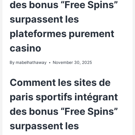
des bonus “Free Spins”
surpassent les
plateformes purement
casino
By
mabelhathaway
November 30, 2025
Comment les sites de
paris sportifs intégrant
des bonus “Free Spins”
surpassent les