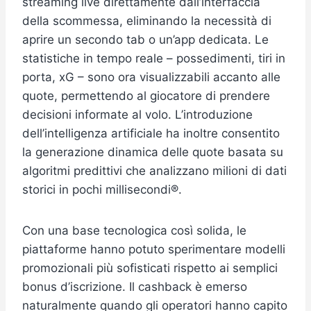
streaming live direttamente dall’interfaccia
della scommessa, eliminando la necessità di
aprire un secondo tab o un’app dedicata. Le
statistiche in tempo reale – possedimenti, tiri in
porta, xG – sono ora visualizzabili accanto alle
quote, permettendo al giocatore di prendere
decisioni informate al volo. L’introduzione
dell’intelligenza artificiale ha inoltre consentito
la generazione dinamica delle quote basata su
algoritmi predittivi che analizzano milioni di dati
storici in pochi millisecondi®.
Con una base tecnologica così solida, le
piattaforme hanno potuto sperimentare modelli
promozionali più sofisticati rispetto ai semplici
bonus d’iscrizione​. Il cashback è emerso
naturalmente quando gli operatori hanno capito