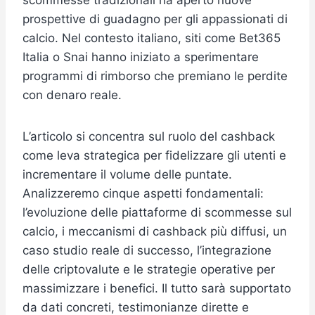
scommesse tradizionali ha aperto nuove
prospettive di guadagno per gli appassionati di
calcio. Nel contesto italiano, siti come Bet365
Italia o Snai hanno iniziato a sperimentare
programmi di rimborso che premiano le perdite
con denaro reale.
L’articolo si concentra sul ruolo del cashback
come leva strategica per fidelizzare gli utenti e
incrementare il volume delle puntate.
Analizzeremo cinque aspetti fondamentali:
l’evoluzione delle piattaforme di scommesse sul
calcio, i meccanismi di cashback più diffusi, un
caso studio reale di successo, l’integrazione
delle criptovalute e le strategie operative per
massimizzare i benefici. Il tutto sarà supportato
da dati concreti, testimonianze dirette e