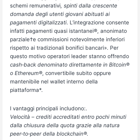
schemi remunerativi
, spinti dalla crescente
domanda degli utenti giovani abituati ai
pagamenti digitalizzati
. L’integrazione consente
infatti pagamenti quasi istantanei®, anonimato
parziale†e commissioni notevolmente inferiori
rispetto ai tradizionali bonifici bancari». Per
questo motivo operatori leader stanno offrendo
cash‑back denominato direttamente in Bitcoin®
o Ethereum®
, convertibile subito oppure
mantenibile nel wallet interno della
piattaforma*.
I vantaggi principali includono:.
Velocità – crediti accreditati entro pochi minuti
dalla chiusura della quota grazie alla natura
peer‑to‑peer della blockchain®.