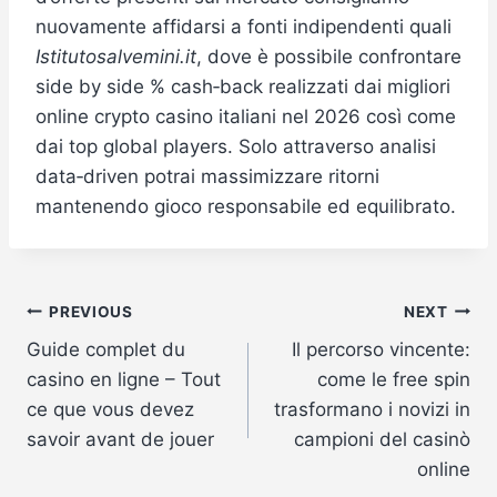
nuovamente affidarsi a fonti indipendenti quali
Istitutosalvemini.it
, dove è possibile confrontare
side by side % cash‑back realizzati dai migliori
online crypto casino italiani nel 2026​ così come
dai top global players​. Solo attraverso analisi
data‑driven potrai massimizzare ritorni
mantenendo gioco responsabile ed equilibrato​.
Post
PREVIOUS
NEXT
Guide complet du
Il percorso vincente:
navigation
casino en ligne – Tout
come le free spin
ce que vous devez
trasformano i novizi in
savoir avant de jouer
campioni del casinò
online