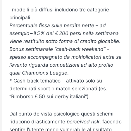
I modelli più diffusi includono tre categorie
principali:.
Percentuale fissa sulle perdite nette – ad
esempio – il 5 % dei € 200 persi nella settimana
viene restituito sotto forma di credito giocabile
.
Bonus settimanale “cash‑back weekend” –
spesso accompagnato da moltiplicatori extra se
l’evento riguarda competizioni ad alto profilo
quali Champions League
.
* Cash‑back tematico – attivato solo su
determinati sport o match selezionati (es.:
“Rimborso € 50 sui derby italiani”).
Dal punto de vista psicologico questi schemi
riducono drasticamente
perceived risk
, facendo
sentire l’utente meno vulnerabile al risultato