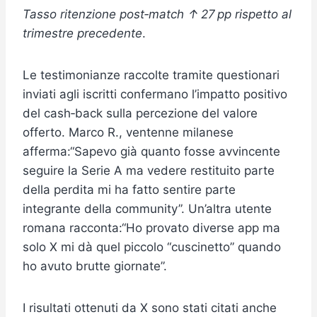
Tasso ritenzione post‑match ↑ 27 pp rispetto al
trimestre precedente
.
Le testimonianze raccolte tramite questionari
inviati agli iscritti confermano l’impatto positivo
del cash‑back sulla percezione del valore
offerto​. Marco R., ventenne milanese
afferma:“Sapevo già quanto fosse avvincente
seguire la Serie A ma vedere restituito parte
della perdita mi ha fatto sentire parte
integrante della community”. Un’altra utente
romana racconta:“Ho provato diverse app ma
solo X mi dà quel piccolo “cuscinetto” quando
ho avuto brutte giornate”.
I risultati ottenuti da X sono stati citati anche