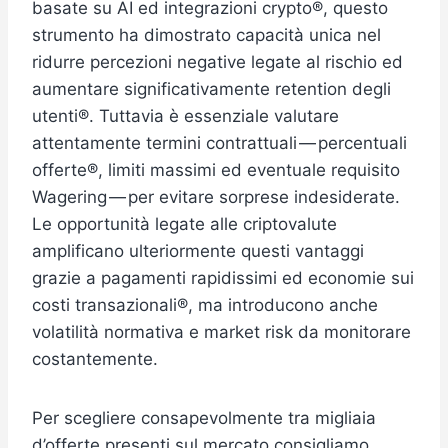
basate su AI ed integrazioni crypto®, questo
strumento ha dimostrato capacità unica nel
ridurre percezioni negative legate al rischio ed
aumentare significativamente retention degli
utenti®. Tuttavia è essenziale valutare
attentamente termini contrattuali — percentuali
offerte®, limiti massimi ed eventuale requisito
Wagering — per evitare sorprese indesiderate​.
Le opportunità legate alle criptovalute
amplificano ulteriormente questi vantaggi
grazie a pagamenti rapidissimi ed economie sui
costi transazionali®, ma introducono anche
volatilità normativa e market risk da monitorare
costantemente.
Per scegliere consapevolmente tra migliaia
d’offerte presenti sul mercato consigliamo