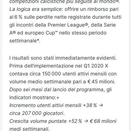
competizioni calcistiche più seguite al mondo®.
La logica era semplice
: offrire un rimborso pari
al 6 % sulle perdite nette registrate durante tutti
gli incontri della Premier League®, della Serie
A® ed europeo Cup™ nello stesso periodo
settimanale*.
I risultati sono stati immediatamente evidenti​.
Prima dell’implementazione nel Q1 2020 X
contava circa 150 000 utenti attivi mensili con
volume medio settimanale pari a € 45 milioni
.
Dopo sei mesi dal lancio del programma
, gli
indicatori mostrano:+
Incremento utenti attivi mensili +38 % →
circa 207 000 giocatori
.
Crescita volume puntate +52 % → € 68 milioni
medi settimanali
.