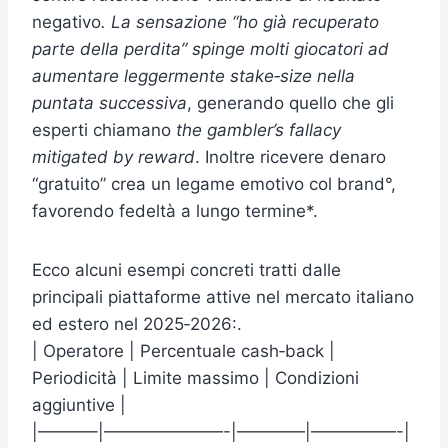
negativo
. La sensazione “ho già recuperato
parte della perdita” spinge molti giocatori ad
aumentare leggermente stake‑size nella
puntata successiva
, generando quello che gli
esperti chiamano
the gambler’s fallacy
mitigated by reward
. Inoltre ricevere denaro
“gratuito” crea un legame emotivo col brand°,
favorendo fedeltà a lungo termine*.
Ecco alcuni esempi concreti tratti dalle
principali piattaforme attive nel mercato italiano
ed estero nel 2025‑2026:.
| Operatore | Percentuale cash‑back |
Periodicità | Limite massimo | Condizioni
aggiuntive |
|———–|———————-|————|—————-|