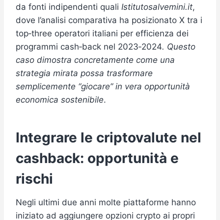
da fonti indipendenti quali
Istitutosalvemini.it
,
dove l’analisi comparativa ha posizionato X tra i
top‑three operatori italiani per efficienza dei
programmi cash‑back nel 2023‑2024
. Questo
caso dimostra concretamente come una
strategia mirata possa trasformare
semplicemente “giocare” in vera opportunità
economica sostenibile
.
Integrare le criptovalute nel
cashback: opportunità e
rischi
Negli ultimi due anni molte piattaforme hanno
iniziato ad aggiungere opzioni crypto ai propri