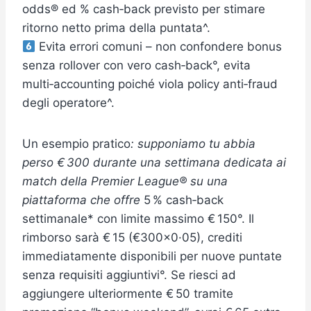
odds® ed % cash‑back previsto per stimare
ritorno netto prima della puntata^.
Evita errori comuni – non confondere bonus
senza rollover con vero cash‑back°, evita
multi‑accounting poiché viola policy anti‐fraud
degli operator​e^.
Un esempio pratico
: supponiamo tu abbia
perso € 300 durante una settimana dedicata ai
match della Premier League® su una
piattaforma che offre
5 % cash‑back
settimanale* con limite massimo € 150°. Il
rimborso sarà € 15 (€300×0·05), crediti
immediatamente disponibili per nuove puntate
senza requisiti aggiuntivi°. Se riesci ad
aggiungere ulteriormente € 50 tramite