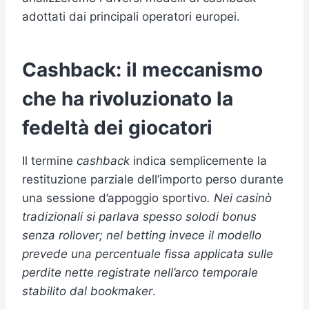
adottati dai principali operatori europei​.
Cashback: il meccanismo
che ha rivoluzionato la
fedeltà dei giocatori
Il termine
cashback
indica semplicemente la
restituzione parziale dell’importo perso durante
una sessione d’appoggio sportivo
. Nei casinò
tradizionali si parlava spesso solodi bonus
senza rollover; nel betting invece il modello
prevede una percentuale fissa applicata sulle
perdite nette registrate nell’arco temporale
stabilito dal bookmaker
.