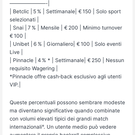
———————-|
| Betclic | 5 % | Settimanale| € 150 | Solo sport
selezionati |
| Snai | 7 % | Mensile | € 200 | Minimo turnover
€ 100 |
| Unibet | 6 % | Giornaliero| € 100 | Solo eventi
Live |
| Pinnacle | 4 % * | Settimanale| € 250 | Nessun
requisito Wagering |
*Pinnacle offre cash‑back esclusivo agli utenti
VIP.|
Queste percentuali possono sembrare modeste
ma diventano significative quando combinate
con volumi elevati tipici dei grandi match
internazionali°. Un utente medio può vedere