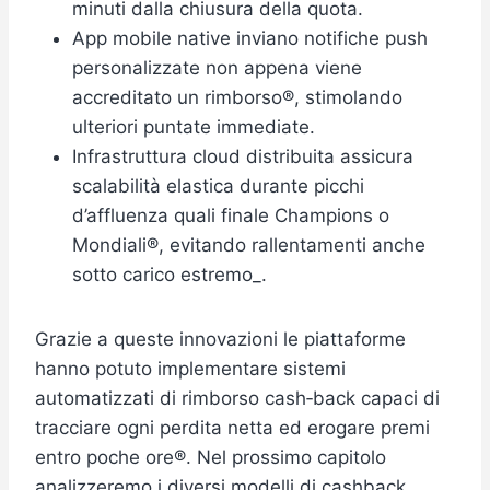
minuti dalla chiusura della quota​.
App mobile native inviano notifiche push
personalizzate non appena viene
accreditato un rimborso®, stimolando
ulteriori puntate immediate​.
Infrastruttura cloud distribuita assicura
scalabilità elastica durante picchi
d’affluenza quali finale Champions o
Mondiali®, evitando rallentamenti anche
sotto carico estremo​_.
Grazie a queste innovazioni le piattaforme
hanno potuto implementare sistemi
automatizzati di rimborso cash‑back capaci di
tracciare ogni perdita netta ed erogare premi
entro poche ore®. Nel prossimo capitolo
analizzeremo i diversi modelli di cashback