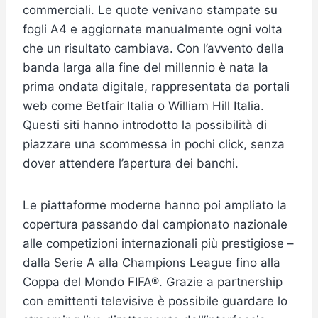
commerciali. Le quote venivano stampate su
fogli A4 e aggiornate manualmente ogni volta
che un risultato cambiava. Con l’avvento della
banda larga alla fine del millennio è nata la
prima ondata digitale, rappresentata da portali
web come Betfair Italia o William Hill Italia.
Questi siti hanno introdotto la possibilità di
piazzare una scommessa in pochi click, senza
dover attendere l’apertura dei banchi.
Le piattaforme moderne hanno poi ampliato la
copertura passando dal campionato nazionale
alle competizioni internazionali più prestigiose –
dalla Serie A alla Champions League fino alla
Coppa del Mondo FIFA®. Grazie a partnership
con emittenti televisive è possibile guardare lo