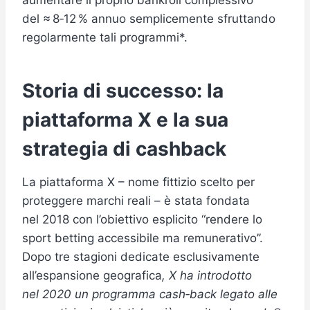
aumentare il proprio bankroll complessivo
del ≈ 8‑12 % annuo semplicemente sfruttando
regolarmente tali programmi*.
Storia di successo: la
piattaforma X e la sua
strategia di cashback
La piattaforma X – nome fittizio scelto per
proteggere marchi reali – è stata fondata
nel 2018 con l’obiettivo esplicito “rendere lo
sport betting accessibile ma remunerativo”.
Dopo tre stagioni dedicate esclusivamente
all’espansione geografica
, X ha introdotto
nel 2020 un programma cash‑back legato alle