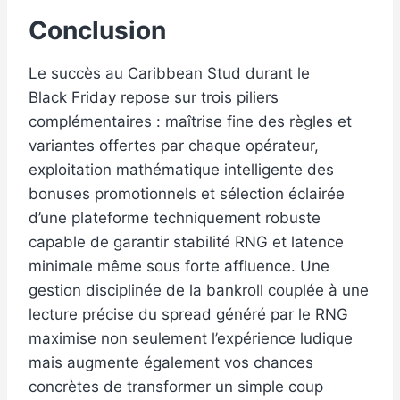
Conclusion
Le succès au Caribbean Stud durant le
Black Friday repose sur trois piliers
complémentaires : maîtrise fine des règles et
variantes offertes par chaque opérateur,
exploitation mathématique intelligente des
bonuses promotionnels et sélection éclairée
d’une plateforme techniquement robuste
capable de garantir stabilité RNG et latence
minimale même sous forte affluence. Une
gestion disciplinée de la bankroll couplée à une
lecture précise du spread généré par le RNG
maximise non seulement l’expérience ludique
mais augmente également vos chances
concrètes de transformer un simple coup