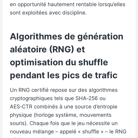
en opportunité hautement rentable lorsqu’elles
sont exploitées avec discipline.
Algorithmes de génération
aléatoire (RNG) et
optimisation du shuffle
pendant les pics de trafic
Un RNG certifié repose sur des algorithmes
cryptographiques tels que SHA‑256 ou
AES‑CTR combinés à une source d’entropie
physique (horloge système, mouvements
souris). Chaque fois que le jeu nécessite un
nouveau mélange – appelé « shuffle » – le RNG