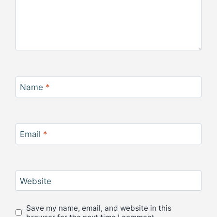
Name
*
Email
*
Website
Save my name, email, and website in this