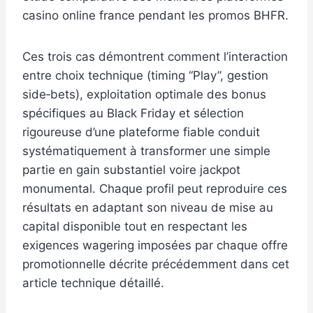
casino online france pendant les promos BHFR.
Ces trois cas démontrent comment l’interaction
entre choix technique (timing “Play”, gestion
side‑bets), exploitation optimale des bonus
spécifiques au Black Friday et sélection
rigoureuse d’une plateforme fiable conduit
systématiquement à transformer une simple
partie en gain substantiel voire jackpot
monumental. Chaque profil peut reproduire ces
résultats en adaptant son niveau de mise au
capital disponible tout en respectant les
exigences wagering imposées par chaque offre
promotionnelle décrite précédemment dans cet
article technique détaillé.