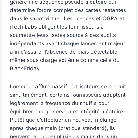
génère une séquence pseudo‑aléatoire qui
détermine l’ordre complet des cartes restantes
dans le sabot virtuel. Les licences eCOGRA et
iTech Labs obligent les fournisseurs à
soumettre leurs codes source à des audits
indépendants avant chaque lancement majeur
afin d’assurer l’absence de biais détectable
même sous charge extrême comme celle du
Black Friday.
Lorsqu’un afflux massif d’utilisateurs se produit
simultanément, certains fournisseurs adaptent
légèrement la fréquence du shuffle pour
équilibrer charge serveur et intégrité aléatoire.
Plutôt que d’effectuer un nouveau mélange
après chaque main (pratique standard), ils
peuvent regrouper plusieurs mains dans un