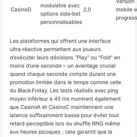
Version
modulable avec
CasinoD
2,0
mobile 
options side‑bet
progress
personnalisables
Les plateformes qui offrent une interface
ultra‑réactive permettent aux joueurs
d’exécuter leurs décisions “Play” ou “Fold” en
moins d’une seconde – un avantage crucial
quand chaque seconde compte durant une
promotion limitée dans le temps comme celle
du Black Friday. Les tests réalisés avec ping
moyen inférieur à 45 ms montrent également
que CasinoA et CasinoC maintiennent une
latence suffisamment basse pour éviter tout
retard perceptible lors du shuffle RNG même
aux heures picoques ; cela garantit que la