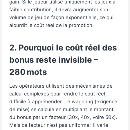
gain. Si le joueur utilise uniquement les jeux à
faible contribution, il devra augmenter son
volume de jeu de façon exponentielle, ce qui
alourdit le coût réel de la promotion.
2. Pourquoi le coût réel des
bonus reste invisible –
280 mots
Les opérateurs utilisent des mécanismes de
calcul complexes pour rendre le coût réel
difficile à appréhender. Le wagering (exigence
de mise) se calcule en multipliant le montant
du bonus par un facteur (30x, 40x, voire 50x).
Mais ce facteur n’est pas uniforme : il varie