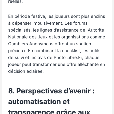
réelles.
En période festive, les joueurs sont plus enclins
à dépenser impulsivement. Les forums
spécialisés, les lignes d’assistance de l’Autorité
Nationale des Jeux et les organisations comme
Gamblers Anonymous offrent un soutien
précieux. En combinant la checklist, les outils
de suivi et les avis de Photo Libre.Fr, chaque
joueur peut transformer une offre alléchante en
décision éclairée.
8. Perspectives d’avenir :
automatisation et
transparence grâce aux