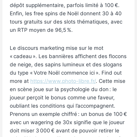
dépôt supplémentaire, parfois limité à 100 €.
Enfin, les free spins de Noël donnent 30 à 40
tours gratuits sur des slots thématiques, avec
un RTP moyen de 96,5 %.
Le discours marketing mise sur le mot
« cadeau ». Les bannières affichent des flocons
de neige, des sapins lumineux et des slogans
du type « Votre Noël commence ici ». Find out
more at
https://www.photo-libre.fr/
. Cette mise
en scène joue sur la psychologie du don : le
joueur perçoit le bonus comme une faveur,
oubliant les conditions qui l’accompagnent.
Prenons un exemple chiffré : un bonus de 100 €
avec un wagering de 30x signifie que le joueur
doit miser 3 000 € avant de pouvoir retirer le