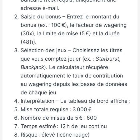
adresse e‑mail.
Saisie du bonus – Entrez le montant du
bonus (ex. : 100 €), le facteur de wagering
(30x), la limite de mise (5 €) et la durée
(48 h).
Sélection des jeux – Choisissez les titres
que vous comptez jouer (ex. :
Starburst
,
Blackjack
). Le calculateur récupère
automatiquement le taux de contribution
au wagering depuis les bases de données
de chaque jeu.
Interprétation – Le tableau de bord affiche :
Mise totale requise : 3 000 €
Nombre de mises de 5 € : 600
Temps estimé : 12 h de jeu continu
Risque : élevé (icône rouge)