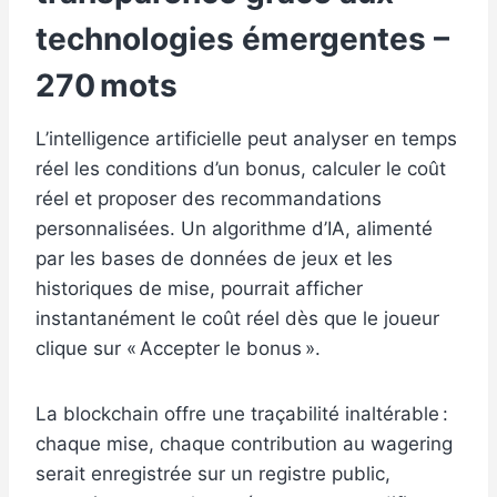
technologies émergentes –
270 mots
L’intelligence artificielle peut analyser en temps
réel les conditions d’un bonus, calculer le coût
réel et proposer des recommandations
personnalisées. Un algorithme d’IA, alimenté
par les bases de données de jeux et les
historiques de mise, pourrait afficher
instantanément le coût réel dès que le joueur
clique sur « Accepter le bonus ».
La blockchain offre une traçabilité inaltérable :
chaque mise, chaque contribution au wagering
serait enregistrée sur un registre public,