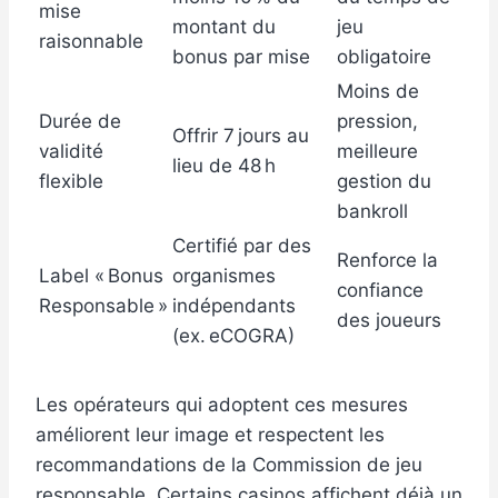
mise
montant du
jeu
raisonnable
bonus par mise
obligatoire
Moins de
Durée de
pression,
Offrir 7 jours au
validité
meilleure
lieu de 48 h
flexible
gestion du
bankroll
Certifié par des
Renforce la
Label « Bonus
organismes
confiance
Responsable »
indépendants
des joueurs
(ex. eCOGRA)
Les opérateurs qui adoptent ces mesures
améliorent leur image et respectent les
recommandations de la Commission de jeu
responsable. Certains casinos affichent déjà un