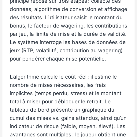
principe repose sur trois étapes : collecte des
données, algorithme de conversion et affichage
des résultats. L’utilisateur saisit le montant du
bonus, le facteur de wagering, les contributions
par jeu, la limite de mise et la durée de validité.
Le système interroge les bases de données de
jeux (RTP, volatilité, contribution au wagering)
pour pondérer chaque mise potentielle.
L’algorithme calcule le coût réel : il estime le
nombre de mises nécessaires, les frais
implicites (temps perdu, stress) et le montant
total à miser pour débloquer le retrait. Le
tableau de bord présente un graphique du
cumul des mises vs. gains attendus, ainsi qu’un
indicateur de risque (faible, moyen, élevé). Les
avantages sont multiples : le joueur obtient une