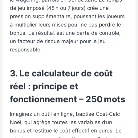
de jeu imposé (48 h ou 7 jours) crée une
pression supplémentaire, poussant les joueurs
à multiplier leurs mises pour ne pas perdre le
bonus. Le résultat est une perte de contrôle,
un facteur de risque majeur pour le jeu
responsable.
3. Le calculateur de coût
réel : principe et
fonctionnement – 250 mots
Imaginez un outil en ligne, baptisé Cost‑Calc
Noël, qui agrège toutes les variables d’un
bonus et restitue le coût effectif en euros. Le