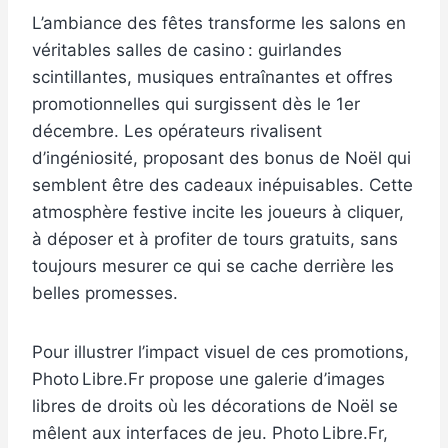
L’ambiance des fêtes transforme les salons en
véritables salles de casino : guirlandes
scintillantes, musiques entraînantes et offres
promotionnelles qui surgissent dès le 1er
décembre. Les opérateurs rivalisent
d’ingéniosité, proposant des bonus de Noël qui
semblent être des cadeaux inépuisables. Cette
atmosphère festive incite les joueurs à cliquer,
à déposer et à profiter de tours gratuits, sans
toujours mesurer ce qui se cache derrière les
belles promesses.
Pour illustrer l’impact visuel de ces promotions,
Photo Libre.Fr propose une galerie d’images
libres de droits où les décorations de Noël se
mêlent aux interfaces de jeu. Photo Libre.Fr,