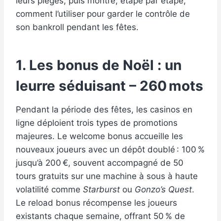
leurs pièges, puis montre, étape par étape,
comment l’utiliser pour garder le contrôle de
son bankroll pendant les fêtes.
1. Les bonus de Noël : un
leurre séduisant – 260 mots
Pendant la période des fêtes, les casinos en
ligne déploient trois types de promotions
majeures. Le welcome bonus accueille les
nouveaux joueurs avec un dépôt doublé : 100 %
jusqu’à 200 €, souvent accompagné de 50
tours gratuits sur une machine à sous à haute
volatilité comme
Starburst
ou
Gonzo’s Quest
.
Le reload bonus récompense les joueurs
existants chaque semaine, offrant 50 % de