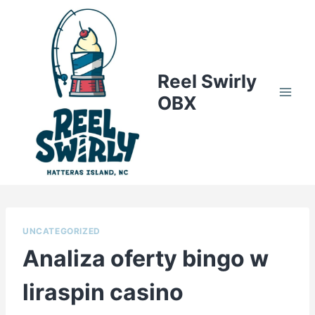
Skip
to
content
Reel Swirly
OBX
UNCATEGORIZED
Analiza oferty bingo w
liraspin casino