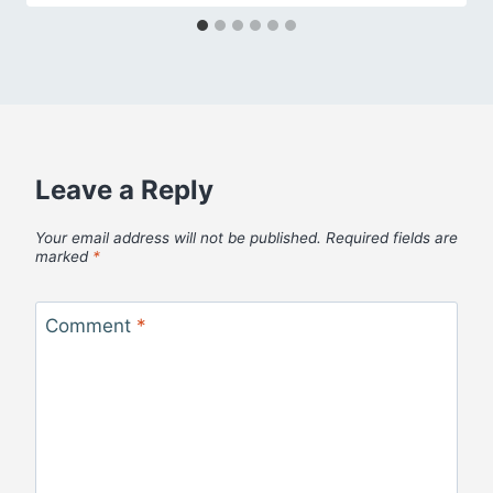
Leave a Reply
Your email address will not be published.
Required fields are
marked
*
Comment
*