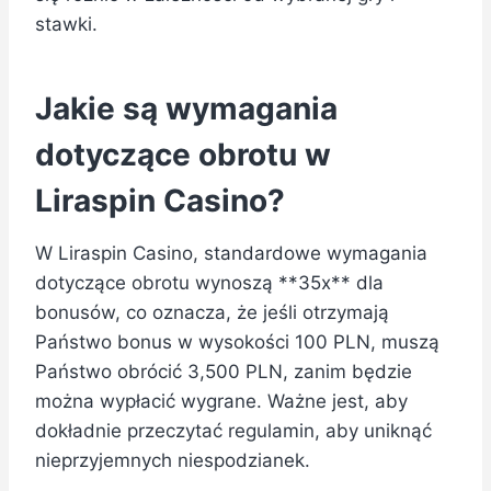
stawki.
Jakie są wymagania
dotyczące obrotu w
Liraspin Casino?
W Liraspin Casino, standardowe wymagania
dotyczące obrotu wynoszą **35x** dla
bonusów, co oznacza, że jeśli otrzymają
Państwo bonus w wysokości 100 PLN, muszą
Państwo obrócić 3,500 PLN, zanim będzie
można wypłacić wygrane. Ważne jest, aby
dokładnie przeczytać regulamin, aby uniknąć
nieprzyjemnych niespodzianek.