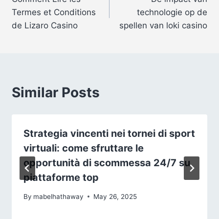
navigation
Termes et Conditions
technologie op de
de Lizaro Casino
spellen van loki casino
Similar Posts
Strategia vincenti nei tornei di sport
virtuali: come sfruttare le
opportunità di scommessa 24/7 su
piattaforme top
By
mabelhathaway
May 26, 2025