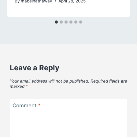
By
mabelhathaway
April 28, 2025
Leave a Reply
Your email address will not be published.
Required fields are
marked
*
Comment
*