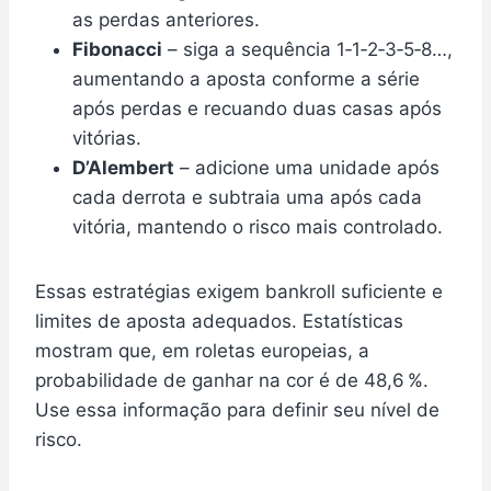
as perdas anteriores.
Fibonacci
– siga a sequência 1‑1‑2‑3‑5‑8…,
aumentando a aposta conforme a série
após perdas e recuando duas casas após
vitórias.
D’Alembert
– adicione uma unidade após
cada derrota e subtraia uma após cada
vitória, mantendo o risco mais controlado.
Essas estratégias exigem bankroll suficiente e
limites de aposta adequados. Estatísticas
mostram que, em roletas europeias, a
probabilidade de ganhar na cor é de 48,6 %.
Use essa informação para definir seu nível de
risco.