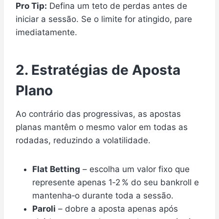
Pro Tip:
Defina um teto de perdas antes de
iniciar a sessão. Se o limite for atingido, pare
imediatamente.
2. Estratégias de Aposta
Plano
Ao contrário das progressivas, as apostas
planas mantêm o mesmo valor em todas as
rodadas, reduzindo a volatilidade.
Flat Betting
– escolha um valor fixo que
represente apenas 1‑2 % do seu bankroll e
mantenha‑o durante toda a sessão.
Paroli
– dobre a aposta apenas após