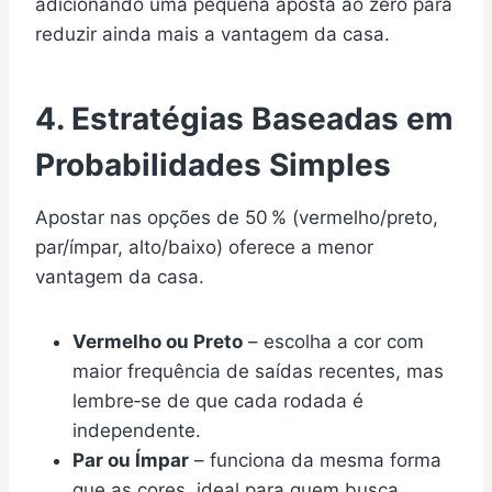
adicionando uma pequena aposta ao zero para
reduzir ainda mais a vantagem da casa.
4. Estratégias Baseadas em
Probabilidades Simples
Apostar nas opções de 50 % (vermelho/preto,
par/ímpar, alto/baixo) oferece a menor
vantagem da casa.
Vermelho ou Preto
– escolha a cor com
maior frequência de saídas recentes, mas
lembre‑se de que cada rodada é
independente.
Par ou Ímpar
– funciona da mesma forma
que as cores, ideal para quem busca