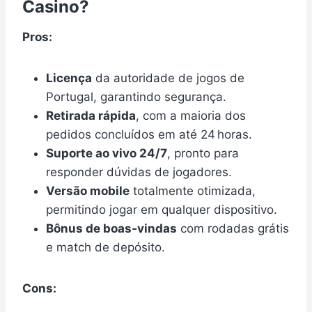
Casino?
Pros:
Licença
da autoridade de jogos de
Portugal, garantindo segurança.
Retirada rápida
, com a maioria dos
pedidos concluídos em até 24 horas.
Suporte ao vivo 24/7
, pronto para
responder dúvidas de jogadores.
Versão mobile
totalmente otimizada,
permitindo jogar em qualquer dispositivo.
Bônus de boas‑vindas
com rodadas grátis
e match de depósito.
Cons: