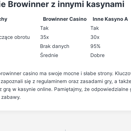
e Browinner z innymi kasynami
chy
Browinner Casino
Inne Kasyno A
Tak
Tak
czące obrotu
35x
30x
Brak danych
95%
Średnie
Dobre
owinner casino ma swoje mocne i słabe strony. Kluczo
zapoznali się z regulaminem oraz zasadami gry, a także
z grą w kasynie online. Pamiętajmy, że odpowiedzialne 
 zabawy.