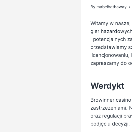
By
mabelhathaway
Witamy w naszej k
gier hazardowych 
i potencjalnych 
przedstawiamy sz
licencjonowaniu, 
zapraszamy do 
Werdykt
Browinner casino 
zastrzeżeniami. 
oraz regulacji p
podjęciu decyzji.