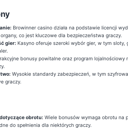
ony
anie:
Browinner casino działa na podstawie licencji wyd
organy, co jest kluczowe dla bezpieczeństwa graczy.
ć gier:
Kasyno oferuje szeroki wybór gier, w tym sloty, 
ler.
rakcyjne bonusy powitalne oraz program lojalnościowy
y.
two:
Wysokie standardy zabezpieczeń, w tym szyfrowan
e graczy.
otyczące obrotu:
Wiele bonusów wymaga obrotu na 
ne do spełnienia dla niektórych graczy.