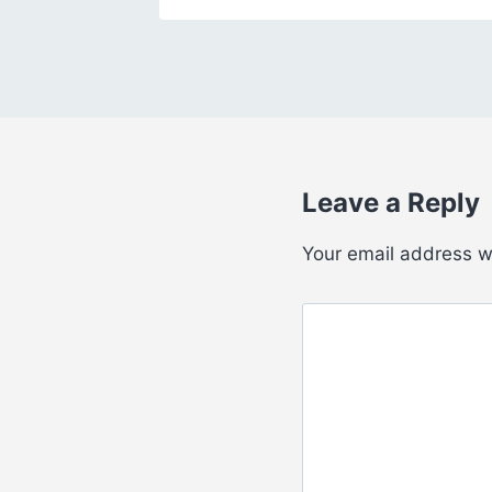
Leave a Reply
Your email address wi