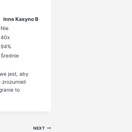
Inne Kasyno B
Nie
40x
94%
Średnie
we jest, aby
 zrozumieli
granie to
NEXT