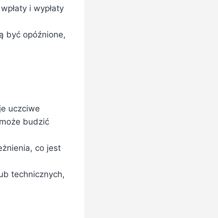
wpłaty i wypłaty
ą być opóźnione,
je uczciwe
r może budzić
żnienia, co jest
b technicznych,