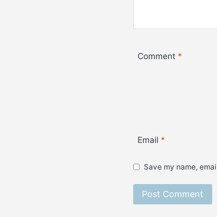
Comment
*
Email
*
Save my name, email,