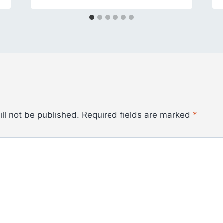
ll not be published.
Required fields are marked
*