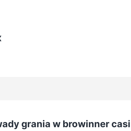
X
 wady grania w browinner cas