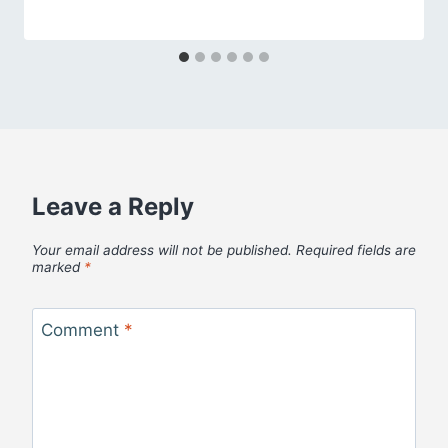
Leave a Reply
Your email address will not be published.
Required fields are
marked
*
Comment
*