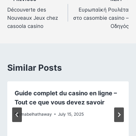
Post
Découverte des
Ευρωπαϊκή Ρουλέτα
navigation
Nouveaux Jeux chez
στο casombie casino –
casoola casino
Οδηγός
Similar Posts
Guide complet du casino en ligne –
Tout ce que vous devez savoir
By
mabelhathaway
July 15, 2025