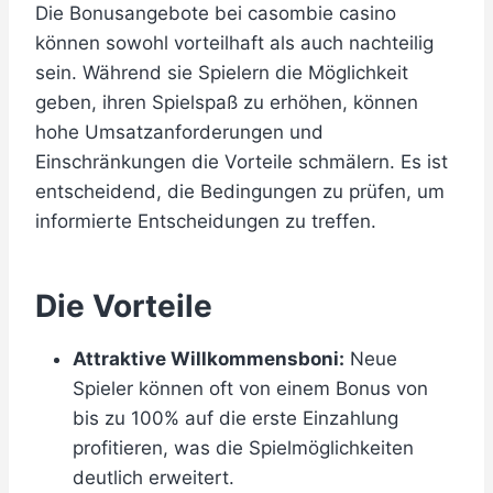
Die Bonusangebote bei casombie casino
können sowohl vorteilhaft als auch nachteilig
sein. Während sie Spielern die Möglichkeit
geben, ihren Spielspaß zu erhöhen, können
hohe Umsatzanforderungen und
Einschränkungen die Vorteile schmälern. Es ist
entscheidend, die Bedingungen zu prüfen, um
informierte Entscheidungen zu treffen.
Die Vorteile
Attraktive Willkommensboni:
Neue
Spieler können oft von einem Bonus von
bis zu 100% auf die erste Einzahlung
profitieren, was die Spielmöglichkeiten
deutlich erweitert.