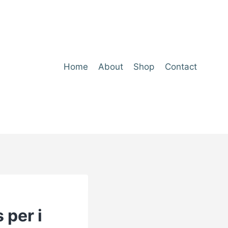
Home
About
Shop
Contact
 per i