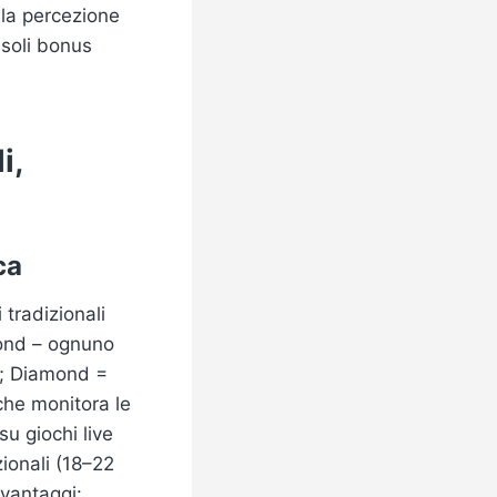
 la percezione
 soli bonus
i,
ca
 tradizionali
mond – ognuno
er; Diamond =
che monitora le
u giochi live
ionali (18–22
vantaggi: