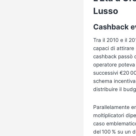
Lusso
Cashback ev
Tra il 2010 e il 
capaci di attirare 
cashback passò da
operatore poteva 
successivi €20 000
schema incentivav
distribuire il bud
Parallelamente em
moltiplicatori dip
caso emblematico 
del 100 % su un d