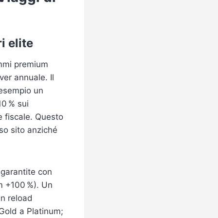
 elite
rammi premium
over annuale. Il
 esempio un
10 % sui
e fiscale. Questo
so sito anziché
 garantite con
um +100 %). Un
un reload
Gold a Platinum;