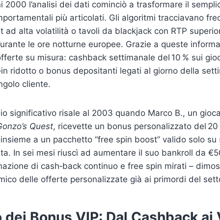
nni 2000 l’analisi dei dati cominciò a trasformare il sempl
omportamentali più articolati. Gli algoritmi tracciavano fr
t ad alta volatilità o tavoli da blackjack con RTP superio
durante le ore notturne europee. Grazie a queste informaz
fferte su misura: cashback settimanale del 10 % sui giochi
in ridotto o bonus depositanti legati al giorno della set
ingolo cliente.
io significativo risale al 2003 quando Marco B., un gioca
Gonzo’s Quest
, ricevette un bonus personalizzato del 2
insieme a un pacchetto “free spin boost” valido solo su 
lta. In sei mesi riuscì ad aumentare il suo bankroll da €
nazione di cash‑back continuo e free spin mirati – dimos
ico delle offerte personalizzate già ai primordi del sett
o dei Bonus VIP: Dal Cashback ai 