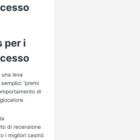
uccesso
 per i
uccesso
a una leva
 semplici “premi
 comportamento di
 giocatore.
ta
ito di recensione
 i migliori casinò