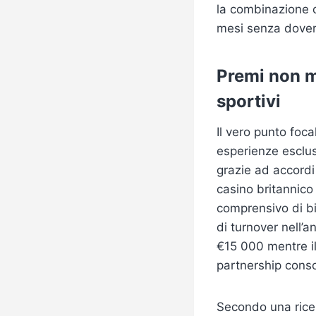
la combinazione c
mesi senza dover 
Premi non mo
sportivi
Il vero punto foc
esperienze esclus
grazie ad accordi
casino britannico
comprensivo di bi
di turnover nell’a
€15 000 mentre il 
partnership conso
Secondo una ricer