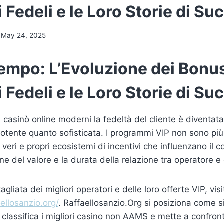
 Fedeli e le Loro Storie di S
May 24, 2025
empo: L’Evoluzione dei Bonus
 Fedeli e le Loro Storie di S
casinò online moderni la fedeltà del cliente è diventat
potente quanto sofisticata. I programmi VIP non sono più
a veri e propri ecosistemi di incentivi che influenzano il
ne del valore e la durata della relazione tra operatore e
agliata dei migliori operatori e delle loro offerte VIP, visi
ellosanzio.org/
. Raffaellosanzio.Org si posiziona come s
classifica i migliori casino non AAMS e mette a confronto