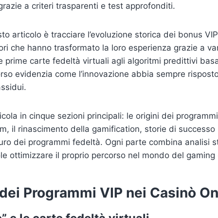
azie a criteri trasparenti e test approfonditi.
sto articolo è tracciare l’evoluzione storica dei bonus V
tori che hanno trasformato la loro esperienza grazie a van
 prime carte fedeltà virtuali agli algoritmi predittivi basat
ercorso evidenzia come l’innovazione abbia sempre rispost
assidui.
icola in cinque sezioni principali: le origini dei programmi 
, il rinascimento della gamification, storie di successo
turo dei programmi fedeltà. Ogni parte combina analisi st
ole ottimizzare il proprio percorso nel mondo del gaming 
 dei Programmi VIP nei Casinò On