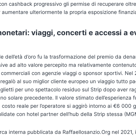
on cashback progressivo gli permise di recuperare oltre
aumentare ulteriormente la propria esposizione finanzia
netari: viaggi, concerti e accessi a e
ale dell’età d’oro fu la trasformazione del premio da dena
ive ad alto valore percepito ma relativamente contenuto
 commerciali con agenzie viaggi o sponsor sportivi. Nel
 regalò al suo miglior cliente europeo un viaggio tutto 
glietti per uno spettacolo residuo sul Strip dopo aver ra
nno solare precedente. Il valore stimato dell’esperienza f
costo reale per l’operatore si aggirò intorno ai €6 000 g
lidate con hotel partner dell’hub della Strip stessa (M
ca interna pubblicata da Raffaellosanzio.Org nel 2021, i