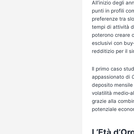
All’inizio degli a
punti in profili c
preferenze tra slo
tempi di attività 
poterono creare o
esclusivi con buy‑
redditizio per il s
Il primo caso stud
appassionato di
deposito mensile 
volatilità medio‑a
grazie alla combi
potenziale econom
L’Età d’Or