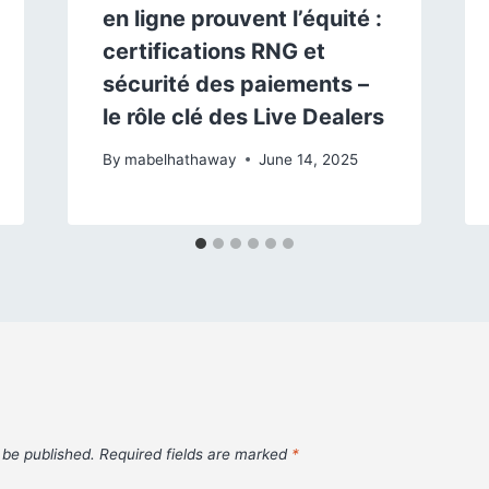
en ligne prouvent l’équité :
certifications RNG et
sécurité des paiements –
le rôle clé des Live Dealers
By
mabelhathaway
June 14, 2025
 be published.
Required fields are marked
*