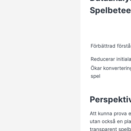
Spelbete
Förbättrad förstå
Reducerar initiala
Ökar konvertering
spel
Perspektiv
Att kunna prova et
utan också en pla
transparent spelb