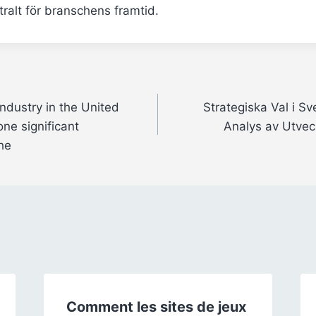
ralt för branschens framtid.
ndustry in the United
Strategiska Val i Sv
e significant
Analys av Utvec
he
Comment les sites de jeux