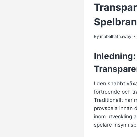
Transpar
Spelbran
By
mabelhathaway
Inledning
Transpare
I den snabbt växa
förtroende och tr
Traditionellt har
provspela innan d
inom utveckling a
spelare insyn i s