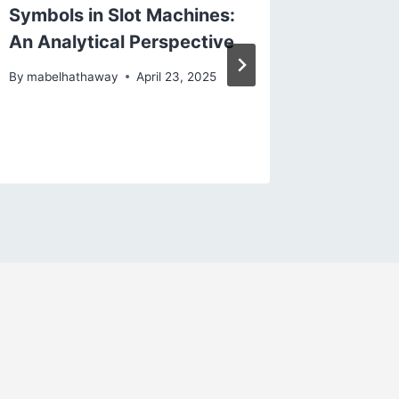
Symbols in Slot Machines:
Seasona
An Analytical Perspective
Jimmy 
By
mabelhathaway
April 23, 2025
By
mabelh