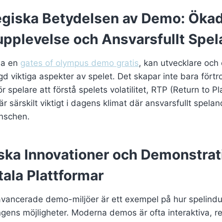
egiska Betydelsen av Demo: Öka
pplevelse och Ansvarsfullt Spe
da en
gates of olympus demo gratis
, kan utvecklare och
 viktiga aspekter av spelet. Det skapar inte bara fört
r spelare att förstå spelets volatilitet, RTP (Return to Pl
är särskilt viktigt i dagens klimat där ansvarsfullt spela
anschen.
ska Innovationer och Demonstrat
itala Plattformar
avancerade demo-miljöer är ett exempel på hur spelindu
eringens möjligheter. Moderna demos är ofta interaktiva, r