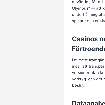
användas för att 
Olympus” — att ku
underhållning utan
spelare och analyt
Casinos oc
Förtroend
De mest framgång
inser att transpa
versioner utan kr
verktyg, och det 
beslut.
Dataanaly