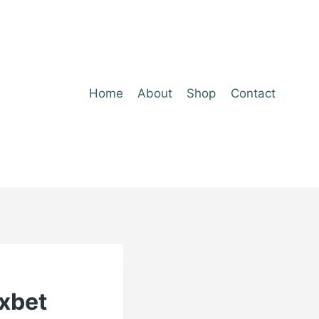
Home
About
Shop
Contact
0xbet