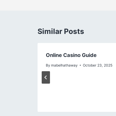
Similar Posts
ring i
Online Casino Guide
By
mabelhathaway
October 23, 2025
se
 2025