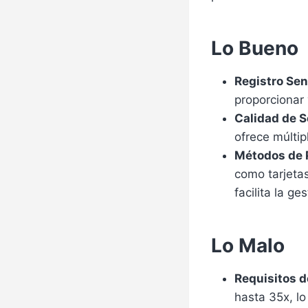
Lo Bueno
Registro Senc
proporcionar 
Calidad de S
ofrece múltip
Métodos de 
como tarjetas
facilita la g
Lo Malo
Requisitos 
hasta 35x, lo