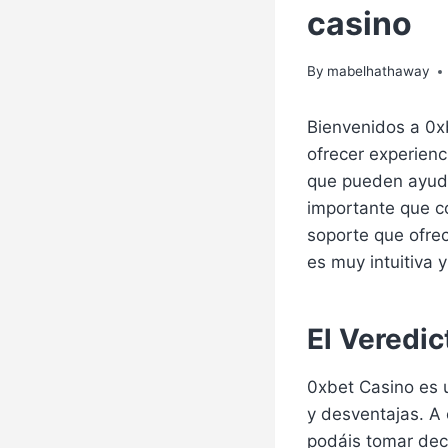
casino
By
mabelhathaway
Bienvenidos a 0x
ofrecer experienc
que pueden ayudar
importante que c
soporte que ofrec
es muy intuitiva 
El Veredic
0xbet Casino es u
y desventajas. A 
podáis tomar dec