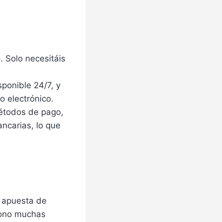
. Solo necesitáis
sponible 24/7, y
o electrónico.
étodos de pago,
ncarias, lo que
 apuesta de
 bono muchas