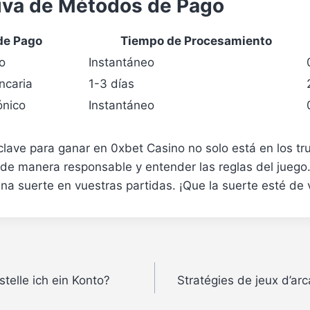
va de Métodos de Pago
de Pago
Tiempo de Procesamiento
o
Instantáneo
ncaria
1-3 días
ónico
Instantáneo
lave para ganar en 0xbet Casino no solo está en los tru
de manera responsable y entender las reglas del juego.
na suerte en vuestras partidas. ¡Que la suerte esté de 
stelle ich ein Konto?
Stratégies de jeux d’ar