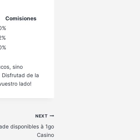
Comisiones
0%
2%
0%
cos, sino
 Disfrutad de la
vuestro lado!
NEXT
cade disponibles à 1go
Casino