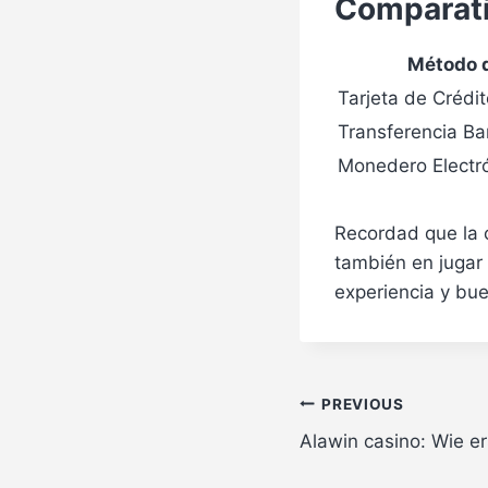
Comparati
Método 
Tarjeta de Crédit
Transferencia Ba
Monedero Electr
Recordad que la c
también en jugar 
experiencia y bue
Post
PREVIOUS
Alawin casino: Wie er
navigation