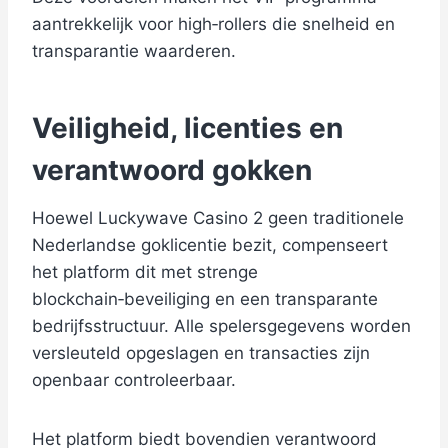
aantrekkelijk voor high‑rollers die snelheid en
transparantie waarderen.
Veiligheid, licenties en
verantwoord gokken
Hoewel Luckywave Casino 2 geen traditionele
Nederlandse goklicentie bezit, compenseert
het platform dit met strenge
blockchain‑beveiliging en een transparante
bedrijfsstructuur. Alle spelersgegevens worden
versleuteld opgeslagen en transacties zijn
openbaar controleerbaar.
Het platform biedt bovendien verantwoord