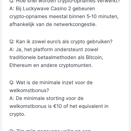
Q: Hoe snel worden crypto‑opnames verwerkt?
A: Bij Luckywave Casino 2 gebeuren
crypto‑opnames meestal binnen 5‑10 minuten,
afhankelijk van de netwerkcongestie.
Q: Kan ik zowel euro’s als crypto gebruiken?
A: Ja, het platform ondersteunt zowel
traditionele betaalmethoden als Bitcoin,
Ethereum en andere cryptomunten.
Q: Wat is de minimale inzet voor de
welkomstbonus?
A: De minimale storting voor de
welkomstbonus is €10 of het equivalent in
crypto.