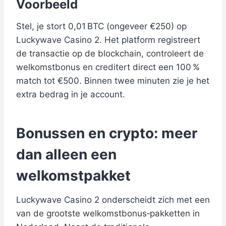
Voorbeeld
Stel, je stort 0,01 BTC (ongeveer €250) op
Luckywave Casino 2. Het platform registreert
de transactie op de blockchain, controleert de
welkomstbonus en creditert direct een 100 %
match tot €500. Binnen twee minuten zie je het
extra bedrag in je account.
Bonussen en crypto: meer
dan alleen een
welkomstpakket
Luckywave Casino 2 onderscheidt zich met een
van de grootste welkomstbonus‑pakketten in