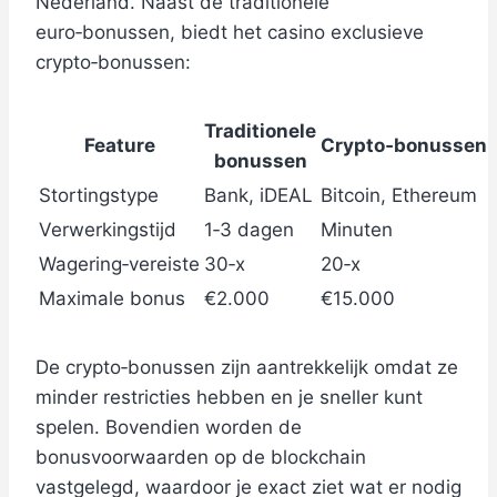
Nederland. Naast de traditionele
euro‑bonussen, biedt het casino exclusieve
crypto‑bonussen:
Traditionele
Feature
Crypto‑bonussen
bonussen
Stortingstype
Bank, iDEAL
Bitcoin, Ethereum
Verwerkingstijd
1‑3 dagen
Minuten
Wagering‑vereiste
30‑x
20‑x
Maximale bonus
€2.000
€15.000
De crypto‑bonussen zijn aantrekkelijk omdat ze
minder restricties hebben en je sneller kunt
spelen. Bovendien worden de
bonusvoorwaarden op de blockchain
vastgelegd, waardoor je exact ziet wat er nodig