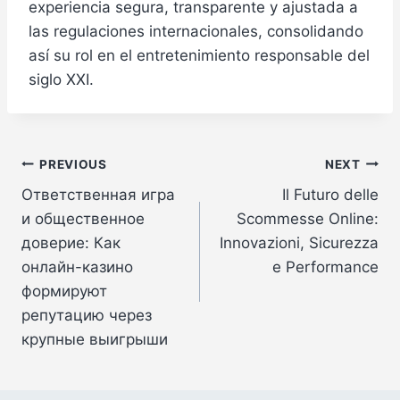
experiencia segura, transparente y ajustada a
las regulaciones internacionales, consolidando
así su rol en el entretenimiento responsable del
siglo XXI.
Post
PREVIOUS
NEXT
Ответственная игра
Il Futuro delle
navigation
и общественное
Scommesse Online:
доверие: Как
Innovazioni, Sicurezza
онлайн-казино
e Performance
формируют
репутацию через
крупные выигрыши