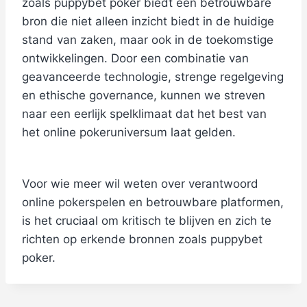
zoals puppybet poker biedt een betrouwbare
bron die niet alleen inzicht biedt in de huidige
stand van zaken, maar ook in de toekomstige
ontwikkelingen. Door een combinatie van
geavanceerde technologie, strenge regelgeving
en ethische governance, kunnen we streven
naar een eerlijk spelklimaat dat het best van
het online pokeruniversum laat gelden.
Voor wie meer wil weten over verantwoord
online pokerspelen en betrouwbare platformen,
is het cruciaal om kritisch te blijven en zich te
richten op erkende bronnen zoals puppybet
poker.