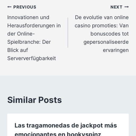
Post
PREVIOUS
NEXT
Innovationen und
De evolutie van online
navigation
Herausforderungen in
casino promoties: Van
der Online-
bonuscodes tot
Spielbranche: Der
gepersonaliseerde
Blick auf
ervaringen
Serververfügbarkeit
Similar Posts
Las tragamonedas de jackpot más
emocionantes en bookyspinz