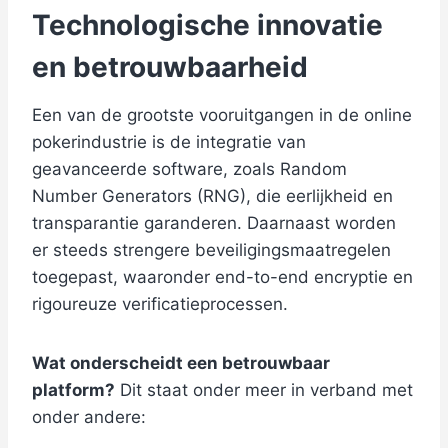
Technologische innovatie
en betrouwbaarheid
Een van de grootste vooruitgangen in de online
pokerindustrie is de integratie van
geavanceerde software, zoals Random
Number Generators (RNG), die eerlijkheid en
transparantie garanderen. Daarnaast worden
er steeds strengere beveiligingsmaatregelen
toegepast, waaronder end-to-end encryptie en
rigoureuze verificatieprocessen.
Wat onderscheidt een betrouwbaar
platform?
Dit staat onder meer in verband met
onder andere: