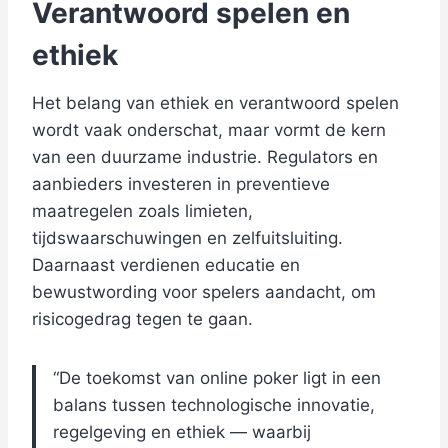
Verantwoord spelen en
ethiek
Het belang van ethiek en verantwoord spelen
wordt vaak onderschat, maar vormt de kern
van een duurzame industrie. Regulators en
aanbieders investeren in preventieve
maatregelen zoals limieten,
tijdswaarschuwingen en zelfuitsluiting.
Daarnaast verdienen educatie en
bewustwording voor spelers aandacht, om
risicogedrag tegen te gaan.
“De toekomst van online poker ligt in een
balans tussen technologische innovatie,
regelgeving en ethiek — waarbij