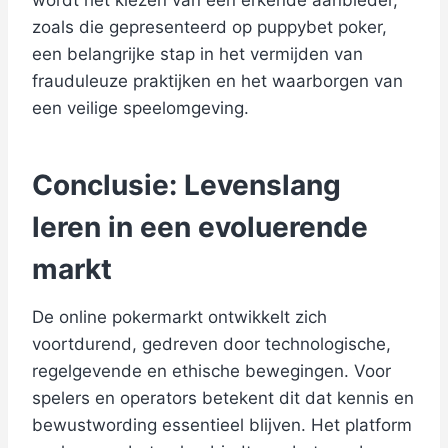
wordt het kiezen van een erkende aanbieder,
zoals die gepresenteerd op puppybet poker,
een belangrijke stap in het vermijden van
frauduleuze praktijken en het waarborgen van
een veilige speelomgeving.
Conclusie: Levenslang
leren in een evoluerende
markt
De online pokermarkt ontwikkelt zich
voortdurend, gedreven door technologische,
regelgevende en ethische bewegingen. Voor
spelers en operators betekent dit dat kennis en
bewustwording essentieel blijven. Het platform