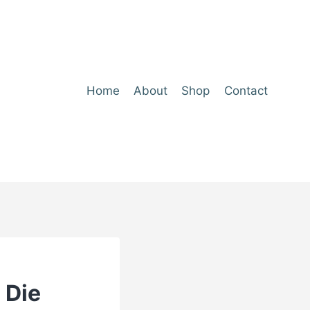
Home
About
Shop
Contact
 Die