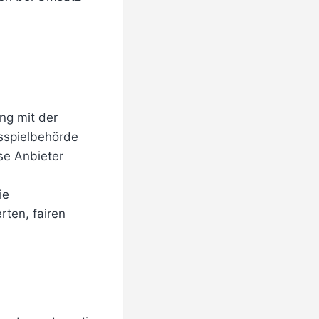
ng mit der
sspielbehörde
se Anbieter
ie
rten, fairen