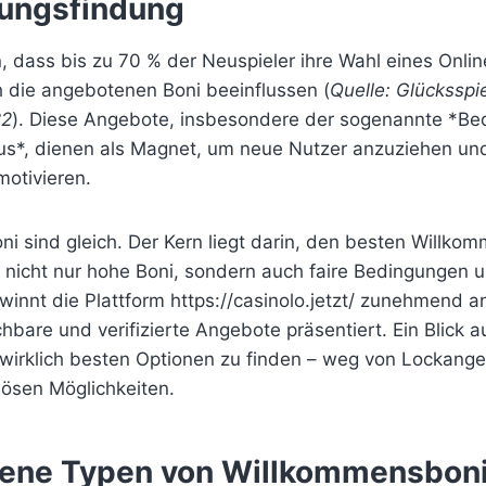
ungsfindung
n, dass bis zu 70 % der Neuspieler ihre Wahl eines Onli
 die angebotenen Boni beeinflussen (
Quelle: Glücksspi
22
). Diese Angebote, insbesondere der sogenannte *Be
s*, dienen als Magnet, um neue Nutzer anzuziehen un
motivieren.
oni sind gleich. Der Kern liegt darin, den besten Willk
er nicht nur hohe Boni, sondern auch faire Bedingungen
ewinnt die Plattform https://casinolo.jetzt/ zunehmend 
ichbare und verifizierte Angebote präsentiert. Ein Blick a
ie wirklich besten Optionen zu finden – weg von Lockang
iösen Möglichkeiten.
ene Typen von Willkommensboni