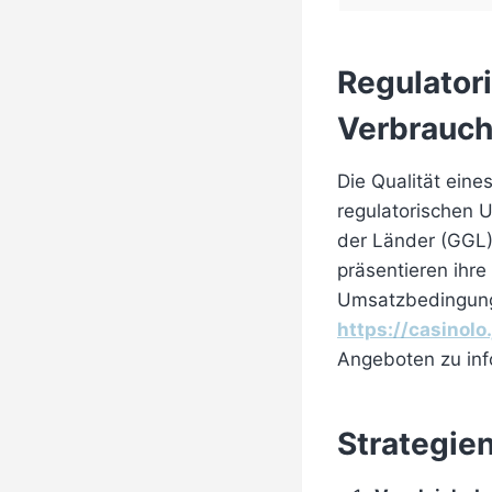
Regulato
Verbrauch
Die Qualität eine
regulatorischen 
der Länder (GGL)
präsentieren ihre
Umsatzbedingung
https://casinolo.
Angeboten zu inf
Strategien