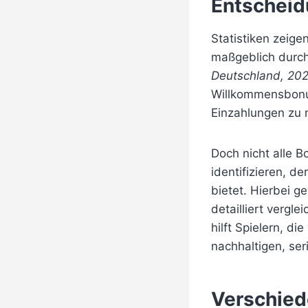
Entscheid
Statistiken zeige
maßgeblich durch
Deutschland, 20
Willkommensbonu
Einzahlungen zu 
Doch nicht alle B
identifizieren, d
bietet. Hierbei g
detailliert vergle
hilft Spielern, d
nachhaltigen, ser
Verschied