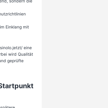
dend, sondern die
utzrichtlinien
 im Einklang mit
inolo.jetzt/ eine
bei wird Qualität
 und geprüfte
Startpunkt
 spätere