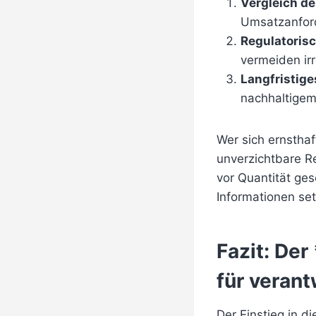
Vergleich d
Umsatzanfor
Regulatorisc
vermeiden ir
Langfristige
nachhaltigem
Wer sich ernsthaf
unverzichtbare Re
vor Quantität gese
Informationen set
Fazit: De
für veran
Der Einstieg in d