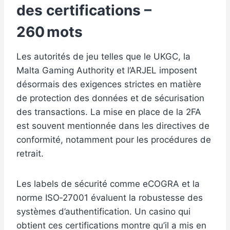
des certifications –
260 mots
Les autorités de jeu telles que le UKGC, la
Malta Gaming Authority et l’ARJEL imposent
désormais des exigences strictes en matière
de protection des données et de sécurisation
des transactions. La mise en place de la 2FA
est souvent mentionnée dans les directives de
conformité, notamment pour les procédures de
retrait.
Les labels de sécurité comme eCOGRA et la
norme ISO‑27001 évaluent la robustesse des
systèmes d’authentification. Un casino qui
obtient ces certifications montre qu’il a mis en