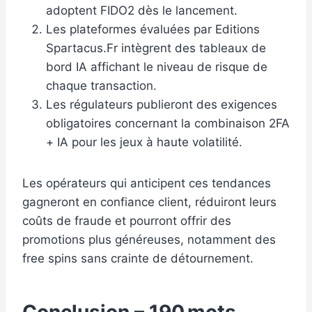
adoptent FIDO2 dès le lancement.
Les plateformes évaluées par Editions
Spartacus.Fr intègrent des tableaux de
bord IA affichant le niveau de risque de
chaque transaction.
Les régulateurs publieront des exigences
obligatoires concernant la combinaison 2FA
+ IA pour les jeux à haute volatilité.
Les opérateurs qui anticipent ces tendances
gagneront en confiance client, réduiront leurs
coûts de fraude et pourront offrir des
promotions plus généreuses, notamment des
free spins sans crainte de détournement.