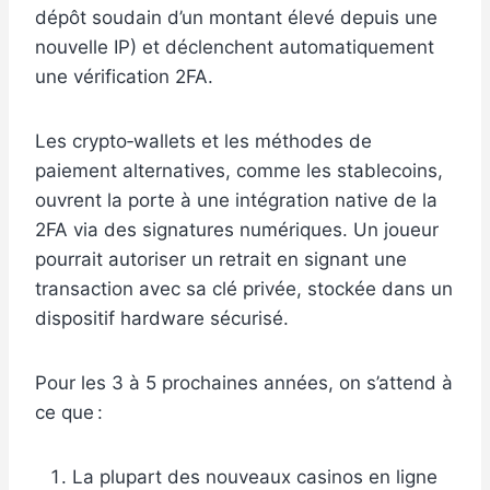
dépôt soudain d’un montant élevé depuis une
nouvelle IP) et déclenchent automatiquement
une vérification 2FA.
Les crypto‑wallets et les méthodes de
paiement alternatives, comme les stablecoins,
ouvrent la porte à une intégration native de la
2FA via des signatures numériques. Un joueur
pourrait autoriser un retrait en signant une
transaction avec sa clé privée, stockée dans un
dispositif hardware sécurisé.
Pour les 3 à 5 prochaines années, on s’attend à
ce que :
La plupart des nouveaux casinos en ligne