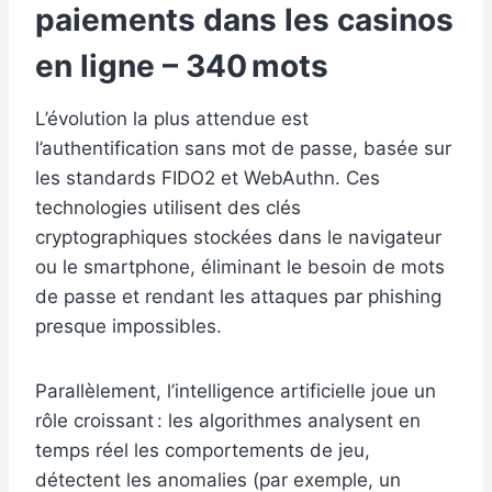
paiements dans les casinos
en ligne – 340 mots
L’évolution la plus attendue est
l’authentification sans mot de passe, basée sur
les standards FIDO2 et WebAuthn. Ces
technologies utilisent des clés
cryptographiques stockées dans le navigateur
ou le smartphone, éliminant le besoin de mots
de passe et rendant les attaques par phishing
presque impossibles.
Parallèlement, l’intelligence artificielle joue un
rôle croissant : les algorithmes analysent en
temps réel les comportements de jeu,
détectent les anomalies (par exemple, un