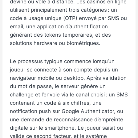
deviné ou volé à distance. Les casinos en ligne
utilisent principalement trois catégories : un
code à usage unique (OTP) envoyé par SMS ou
email, une application d’authentification
générant des tokens temporaires, et des
solutions hardware ou biométriques.
Le processus typique commence lorsqu’un
joueur se connecte à son compte depuis un
navigateur mobile ou desktop. Après validation
du mot de passe, le serveur génère un
challenge et l’envoie via le canal choisi : un SMS
contenant un code à six chiffres, une
notification push sur Google Authenticator, ou
une demande de reconnaissance d’empreinte
digitale sur le smartphone. Le joueur saisit ou
valide ce second facteur, et le système