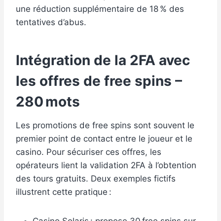
une réduction supplémentaire de 18 % des
tentatives d’abus.
Intégration de la 2FA avec
les offres de free spins –
280 mots
Les promotions de free spins sont souvent le
premier point de contact entre le joueur et le
casino. Pour sécuriser ces offres, les
opérateurs lient la validation 2FA à l’obtention
des tours gratuits. Deux exemples fictifs
illustrent cette pratique :