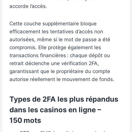
accorde l’accès.
Cette couche supplémentaire bloque
efficacement les tentatives d’accès non
autorisées, même si le mot de passe a été
compromis. Elle protège également les
transactions financières : chaque dépôt ou
retrait déclenche une vérification 2FA,
garantissant que le propriétaire du compte
autorise réellement le mouvement de fonds.
Types de 2FA les plus répandus
dans les casinos en ligne –
150 mots