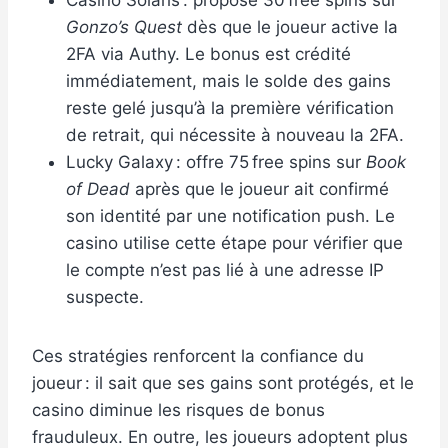
Casino Solaris : propose 30 free spins sur
Gonzo’s Quest
dès que le joueur active la
2FA via Authy. Le bonus est crédité
immédiatement, mais le solde des gains
reste gelé jusqu’à la première vérification
de retrait, qui nécessite à nouveau la 2FA.
Lucky Galaxy : offre 75 free spins sur
Book
of Dead
après que le joueur ait confirmé
son identité par une notification push. Le
casino utilise cette étape pour vérifier que
le compte n’est pas lié à une adresse IP
suspecte.
Ces stratégies renforcent la confiance du
joueur : il sait que ses gains sont protégés, et le
casino diminue les risques de bonus
frauduleux. En outre, les joueurs adoptent plus