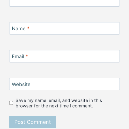
Name
*
Email
*
Website
Save my name, email, and website in this
browser for the next time I comment.