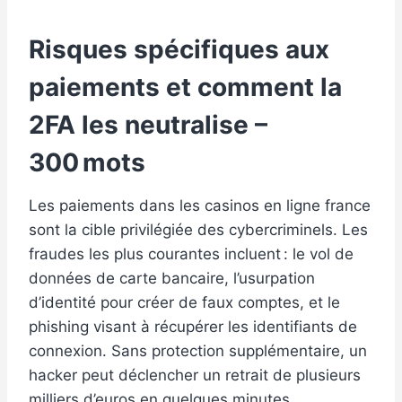
Risques spécifiques aux
paiements et comment la
2FA les neutralise –
300 mots
Les paiements dans les casinos en ligne france
sont la cible privilégiée des cybercriminels. Les
fraudes les plus courantes incluent : le vol de
données de carte bancaire, l’usurpation
d’identité pour créer de faux comptes, et le
phishing visant à récupérer les identifiants de
connexion. Sans protection supplémentaire, un
hacker peut déclencher un retrait de plusieurs
milliers d’euros en quelques minutes.