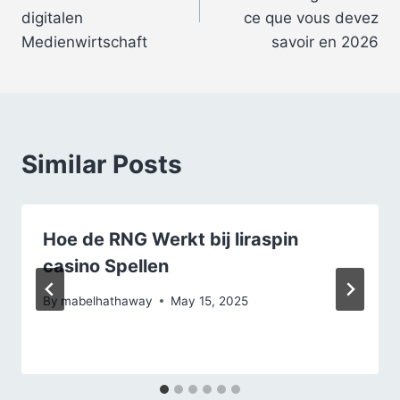
digitalen
ce que vous devez
Medienwirtschaft
savoir en 2026
Similar Posts
Hoe de RNG Werkt bij liraspin
casino Spellen
By
mabelhathaway
May 15, 2025