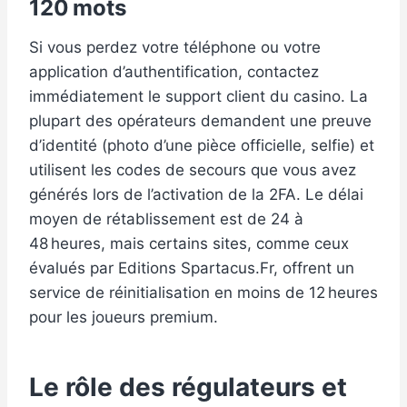
120 mots
Si vous perdez votre téléphone ou votre
application d’authentification, contactez
immédiatement le support client du casino. La
plupart des opérateurs demandent une preuve
d’identité (photo d’une pièce officielle, selfie) et
utilisent les codes de secours que vous avez
générés lors de l’activation de la 2FA. Le délai
moyen de rétablissement est de 24 à
48 heures, mais certains sites, comme ceux
évalués par Editions Spartacus.Fr, offrent un
service de réinitialisation en moins de 12 heures
pour les joueurs premium.
Le rôle des régulateurs et