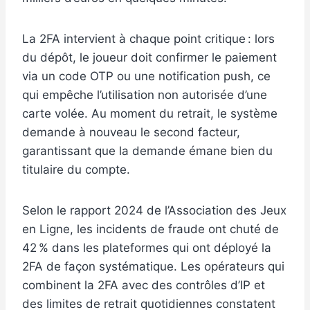
La 2FA intervient à chaque point critique : lors
du dépôt, le joueur doit confirmer le paiement
via un code OTP ou une notification push, ce
qui empêche l’utilisation non autorisée d’une
carte volée. Au moment du retrait, le système
demande à nouveau le second facteur,
garantissant que la demande émane bien du
titulaire du compte.
Selon le rapport 2024 de l’Association des Jeux
en Ligne, les incidents de fraude ont chuté de
42 % dans les plateformes qui ont déployé la
2FA de façon systématique. Les opérateurs qui
combinent la 2FA avec des contrôles d’IP et
des limites de retrait quotidiennes constatent