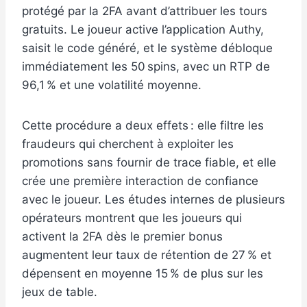
protégé par la 2FA avant d’attribuer les tours
gratuits. Le joueur active l’application Authy,
saisit le code généré, et le système débloque
immédiatement les 50 spins, avec un RTP de
96,1 % et une volatilité moyenne.
Cette procédure a deux effets : elle filtre les
fraudeurs qui cherchent à exploiter les
promotions sans fournir de trace fiable, et elle
crée une première interaction de confiance
avec le joueur. Les études internes de plusieurs
opérateurs montrent que les joueurs qui
activent la 2FA dès le premier bonus
augmentent leur taux de rétention de 27 % et
dépensent en moyenne 15 % de plus sur les
jeux de table.