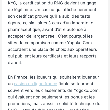
KYC, la certification du RNG devient un gage
de légitimité. Un casino qui affiche fièrement
son certificat prouve qu’il a subi des tests
rigoureux, similaires à ceux d’un laboratoire
pharmaceutique, avant d’être autorisé à
accepter de l’argent réel. C’est pourquoi les
sites de comparaison comme Yogoko.Com
accordent une place de choix aux opérateurs
qui publient leurs certificats et leurs rapports
d’audit.
En France, les joueurs qui souhaitent jouer sur
un
casino en ligne france
fiable se tournent
souvent vers les classements de Yogoko.Com,
qui évaluent non seulement les bonus et les
promotions, mais aussi la solidité technique du