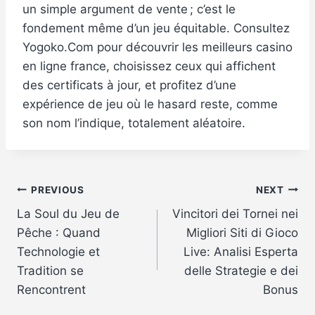
un simple argument de vente ; c’est le
fondement même d’un jeu équitable. Consultez
Yogoko.Com pour découvrir les meilleurs casino
en ligne france, choisissez ceux qui affichent
des certificats à jour, et profitez d’une
expérience de jeu où le hasard reste, comme
son nom l’indique, totalement aléatoire.
Post
PREVIOUS
NEXT
La Soul du Jeu de
Vincitori dei Tornei nei
navigation
Pêche : Quand
Migliori Siti di Gioco
Technologie et
Live: Analisi Esperta
Tradition se
delle Strategie e dei
Rencontrent
Bonus