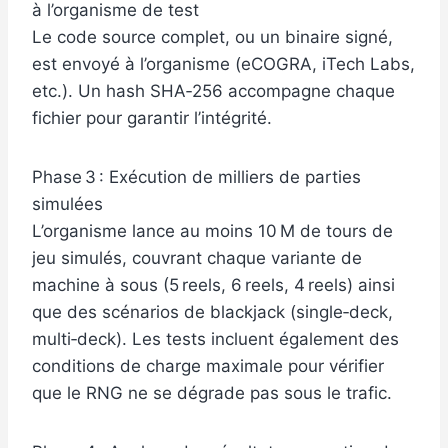
à l’organisme de test
Le code source complet, ou un binaire signé,
est envoyé à l’organisme (eCOGRA, iTech Labs,
etc.). Un hash SHA‑256 accompagne chaque
fichier pour garantir l’intégrité.
Phase 3 : Exécution de milliers de parties
simulées
L’organisme lance au moins 10 M de tours de
jeu simulés, couvrant chaque variante de
machine à sous (5 reels, 6 reels, 4 reels) ainsi
que des scénarios de blackjack (single‑deck,
multi‑deck). Les tests incluent également des
conditions de charge maximale pour vérifier
que le RNG ne se dégrade pas sous le trafic.