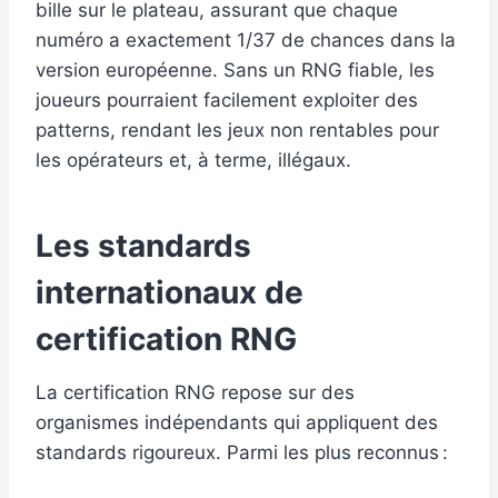
bille sur le plateau, assurant que chaque
numéro a exactement 1/37 de chances dans la
version européenne. Sans un RNG fiable, les
joueurs pourraient facilement exploiter des
patterns, rendant les jeux non rentables pour
les opérateurs et, à terme, illégaux.
Les standards
internationaux de
certification RNG
La certification RNG repose sur des
organismes indépendants qui appliquent des
standards rigoureux. Parmi les plus reconnus :