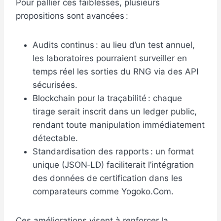
Pour pallier ces faiblesses, plusieurs
propositions sont avancées :
Audits continus : au lieu d’un test annuel,
les laboratoires pourraient surveiller en
temps réel les sorties du RNG via des API
sécurisées.
Blockchain pour la traçabilité : chaque
tirage serait inscrit dans un ledger public,
rendant toute manipulation immédiatement
détectable.
Standardisation des rapports : un format
unique (JSON‑LD) faciliterait l’intégration
des données de certification dans les
comparateurs comme Yogoko.Com.
Ces améliorations visent à renforcer la