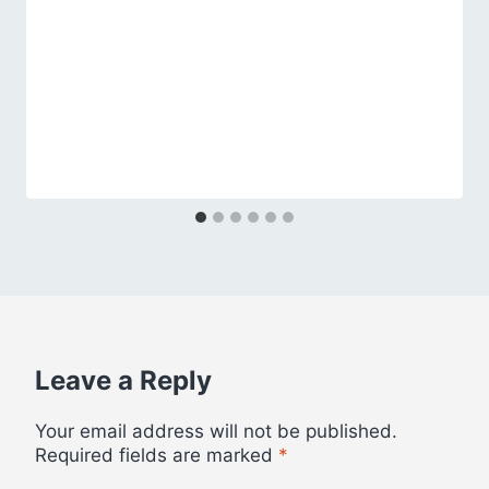
Leave a Reply
Your email address will not be published.
Required fields are marked
*