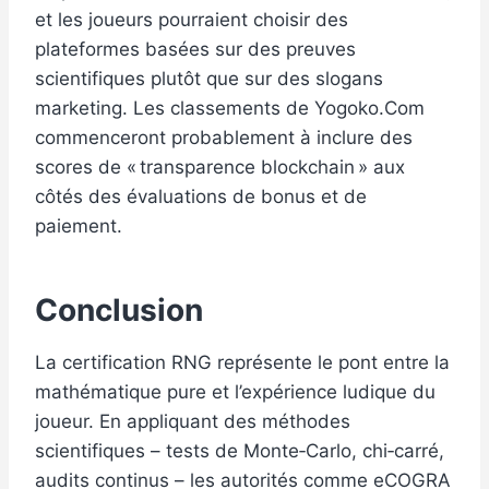
et les joueurs pourraient choisir des
plateformes basées sur des preuves
scientifiques plutôt que sur des slogans
marketing. Les classements de Yogoko.Com
commenceront probablement à inclure des
scores de « transparence blockchain » aux
côtés des évaluations de bonus et de
paiement.
Conclusion
La certification RNG représente le pont entre la
mathématique pure et l’expérience ludique du
joueur. En appliquant des méthodes
scientifiques – tests de Monte‑Carlo, chi‑carré,
audits continus – les autorités comme eCOGRA