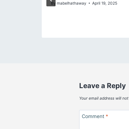
By
mabelhathaway
April 19, 2025
Leave a Reply
Your email address will not
Comment
*