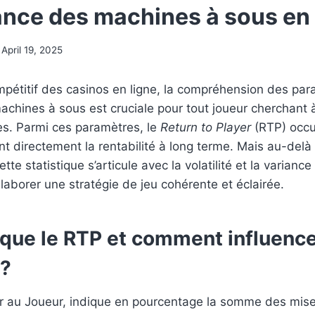
nce des machines à sous en 
April 19, 2025
mpétitif des casinos en ligne, la compréhension des pa
chines à sous est cruciale pour tout joueur cherchant 
s. Parmi ces paramètres, le
Return to Player
(RTP) occu
nt directement la rentabilité à long terme. Mais au-delà 
tte statistique s’articule avec la volatilité et la variance
élaborer une stratégie de jeu cohérente et éclairée.
que le RTP et comment influence-
 ?
ur au Joueur, indique en pourcentage la somme des mis