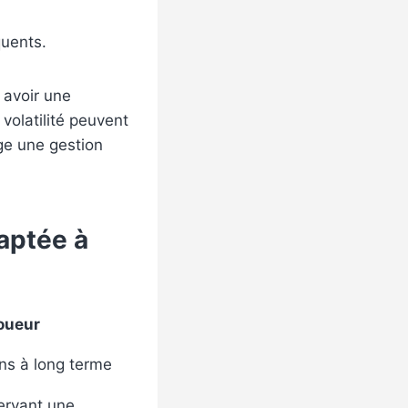
quents.
 avoir une
volatilité peuvent
ge une gestion
daptée à
joueur
ns à long terme
servant une