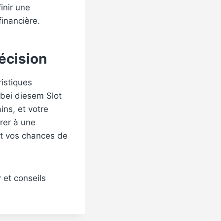
inir une
financière.
récision
ristiques
 bei diesem Slot
ains, et votre
rer à une
ant vos chances de
 et conseils