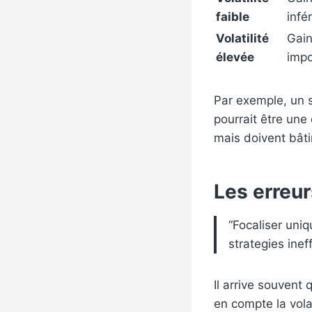
faible
infé
Volatilité
Gain
élevée
impo
Par exemple, un s
pourrait être une
mais doivent bâti
Les erreur
“Focaliser uni
strategies ine
Il arrive souvent
en compte la volat