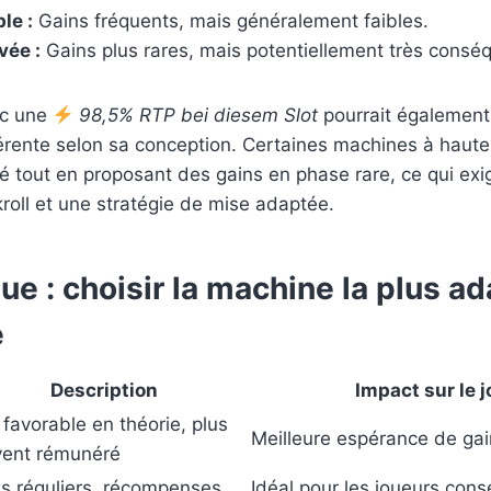
ble :
Gains fréquents, mais généralement faibles.
vée :
Gains plus rares, mais potentiellement très consé
ec une
98,5% RTP bei diesem Slot
pourrait également
ifférente selon sa conception. Certaines machines à haute 
é tout en proposant des gains en phase rare, ce qui exi
oll et une stratégie de mise adaptée.
ue : choisir la machine la plus a
e
Description
Impact sur le 
 favorable en théorie, plus
Meilleure espérance de gai
vent rémunéré
s réguliers, récompenses
Idéal pour les joueurs con