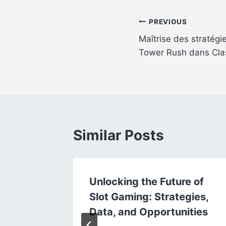
Post
PREVIOUS
Maîtrise des stratég
navigation
Tower Rush dans Cla
Similar Posts
Casino
Unlocking the Future of
inen?
Slot Gaming: Strategies,
Data, and Opportunities
22, 2025