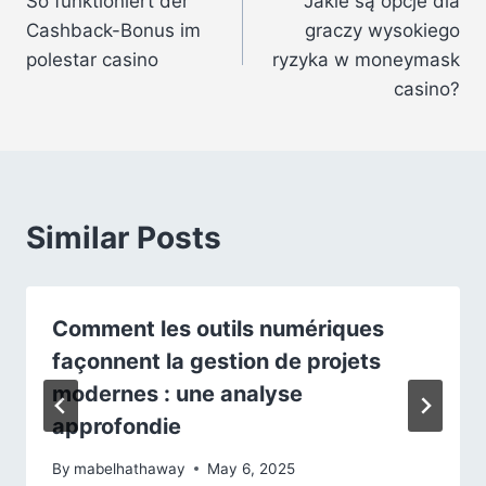
So funktioniert der
Jakie są opcje dla
navigation
Cashback-Bonus im
graczy wysokiego
polestar casino
ryzyka w moneymask
casino?
Similar Posts
Comment les outils numériques
façonnent la gestion de projets
modernes : une analyse
approfondie
By
mabelhathaway
May 6, 2025