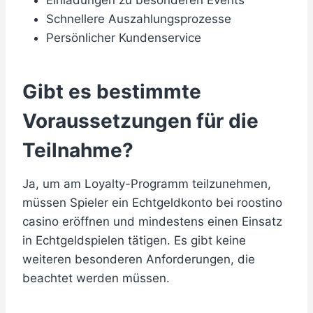
Einladungen zu besonderen Events
Schnellere Auszahlungsprozesse
Persönlicher Kundenservice
Gibt es bestimmte
Voraussetzungen für die
Teilnahme?
Ja, um am Loyalty-Programm teilzunehmen,
müssen Spieler ein Echtgeldkonto bei roostino
casino eröffnen und mindestens einen Einsatz
in Echtgeldspielen tätigen. Es gibt keine
weiteren besonderen Anforderungen, die
beachtet werden müssen.