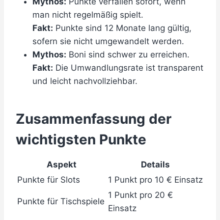
Mythos:
Punkte verfallen sofort, wenn
man nicht regelmäßig spielt.
Fakt:
Punkte sind 12 Monate lang gültig,
sofern sie nicht umgewandelt werden.
Mythos:
Boni sind schwer zu erreichen.
Fakt:
Die Umwandlungsrate ist transparent
und leicht nachvollziehbar.
Zusammenfassung der
wichtigsten Punkte
Aspekt
Details
Punkte für Slots
1 Punkt pro 10 € Einsatz
1 Punkt pro 20 €
Punkte für Tischspiele
Einsatz