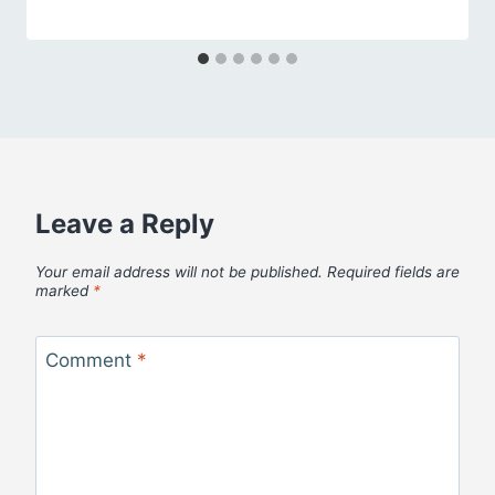
Leave a Reply
Your email address will not be published.
Required fields are
marked
*
Comment
*