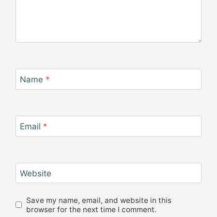
Name
*
Email
*
Website
Save my name, email, and website in this
browser for the next time I comment.