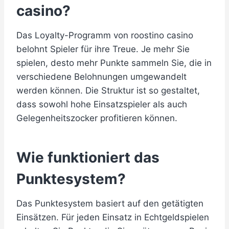
casino?
Das Loyalty-Programm von roostino casino
belohnt Spieler für ihre Treue. Je mehr Sie
spielen, desto mehr Punkte sammeln Sie, die in
verschiedene Belohnungen umgewandelt
werden können. Die Struktur ist so gestaltet,
dass sowohl hohe Einsatzspieler als auch
Gelegenheitszocker profitieren können.
Wie funktioniert das
Punktesystem?
Das Punktesystem basiert auf den getätigten
Einsätzen. Für jeden Einsatz in Echtgeldspielen