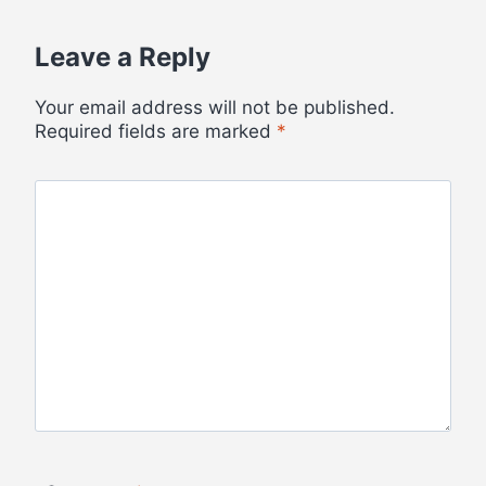
Leave a Reply
Your email address will not be published.
Required fields are marked
*