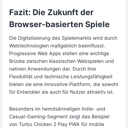
Fazit: Die Zukunft der
Browser-basierten Spiele
Die Digitalisierung des Spielemarkts wird durch
Webtechnologien maßgeblich beeinflusst.
Progressive Web Apps stellen eine wichtige
Brücke zwischen klassischen Webspielen und
nativen Anwendungen dar. Durch ihre
Flexibilität und technische Leistungsfähigkeit
bieten sie eine innovative Plattform, die sowohl
für Entwickler als auch für Nutzer attraktiv ist.
Besonders im hemdsärmeligen Indie- und
Casual-Gaming-Segment zeigt das Beispiel
von Turbo Chicken 2 Play PWA für mobile