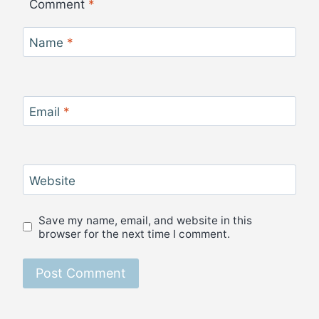
Comment
*
Name
*
Email
*
Website
Save my name, email, and website in this
browser for the next time I comment.