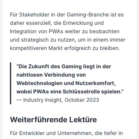
Für Stakeholder in der Gaming-Branche ist es
daher essenziell, die Entwicklung und
Integration von PWAs weiter zu beobachten
und strategisch zu nutzen, um in einem immer
kompetitiveren Markt erfolgreich zu bleiben.
“Die Zukunft des Gaming liegt in der
nahtlosen Verbindung von
Webtechnologien und Nutzerkomfort,
wobei PWAs eine Schlüsselrolle spielen.”
— Industry Insight, October 2023
Weiterführende Lektüre
Für Entwickler und Unternehmen, die tiefer in