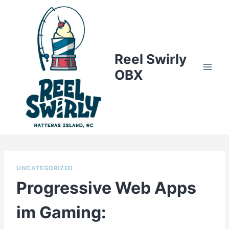
Skip
to
content
Reel Swirly
OBX
UNCATEGORIZED
Progressive Web Apps
im Gaming: