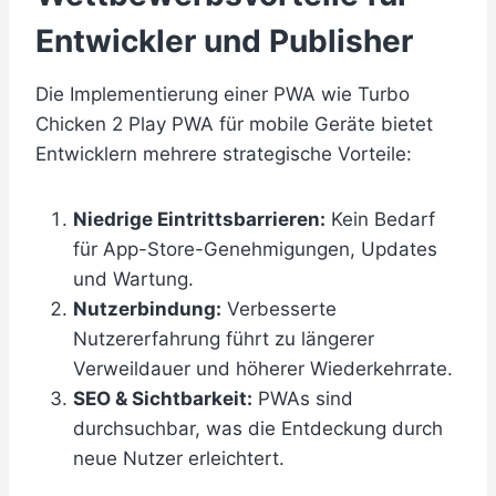
Entwickler und Publisher
Die Implementierung einer PWA wie Turbo
Chicken 2 Play PWA für mobile Geräte bietet
Entwicklern mehrere strategische Vorteile:
Niedrige Eintrittsbarrieren:
Kein Bedarf
für App-Store-Genehmigungen, Updates
und Wartung.
Nutzerbindung:
Verbesserte
Nutzererfahrung führt zu längerer
Verweildauer und höherer Wiederkehrrate.
SEO & Sichtbarkeit:
PWAs sind
durchsuchbar, was die Entdeckung durch
neue Nutzer erleichtert.