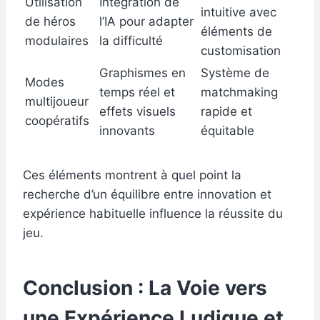
Utilisation
Intégration de
intuitive avec
de héros
l’IA pour adapter
éléments de
modulaires
la difficulté
customisation
Graphismes en
Système de
Modes
temps réel et
matchmaking
multijoueur
effets visuels
rapide et
coopératifs
innovants
équitable
Ces éléments montrent à quel point la
recherche d’un équilibre entre innovation et
expérience habituelle influence la réussite du
jeu.
Conclusion : La Voie vers
une Expérience Ludique et