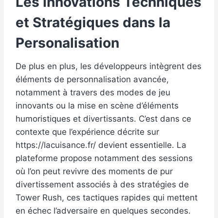
Les Innovations Techniques
et Stratégiques dans la
Personalisation
De plus en plus, les développeurs intègrent des
éléments de personnalisation avancée,
notamment à travers des modes de jeu
innovants ou la mise en scène d’éléments
humoristiques et divertissants. C’est dans ce
contexte que l’expérience décrite sur
https://lacuisance.fr/ devient essentielle. La
plateforme propose notamment des sessions
où l’on peut revivre des moments de pur
divertissement associés à des stratégies de
Tower Rush, ces tactiques rapides qui mettent
en échec l’adversaire en quelques secondes.