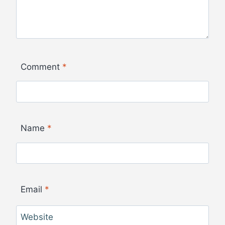
Comment
*
Name
*
Email
*
Website