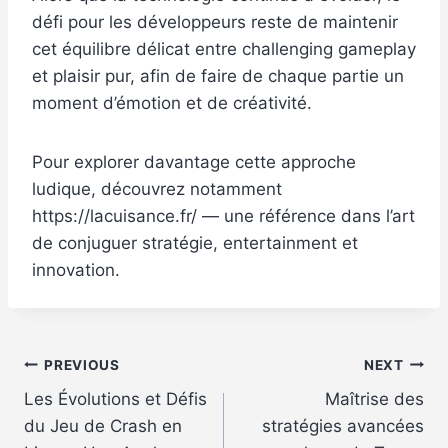
défi pour les développeurs reste de maintenir
cet équilibre délicat entre challenging gameplay
et plaisir pur, afin de faire de chaque partie un
moment d’émotion et de créativité.
Pour explorer davantage cette approche
ludique, découvrez notamment
https://lacuisance.fr/ — une référence dans l’art
de conjuguer stratégie, entertainment et
innovation.
Post
PREVIOUS
NEXT
Les Évolutions et Défis
Maîtrise des
navigation
du Jeu de Crash en
stratégies avancées