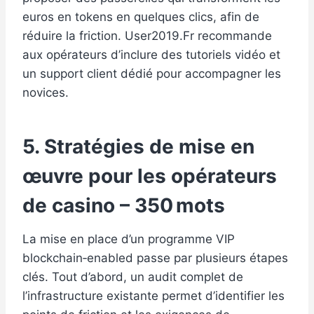
euros en tokens en quelques clics, afin de
réduire la friction. User2019.Fr recommande
aux opérateurs d’inclure des tutoriels vidéo et
un support client dédié pour accompagner les
novices.
5. Stratégies de mise en
œuvre pour les opérateurs
de casino – 350 mots
La mise en place d’un programme VIP
blockchain‑enabled passe par plusieurs étapes
clés. Tout d’abord, un audit complet de
l’infrastructure existante permet d’identifier les