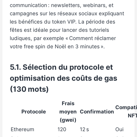
communication : newsletters, webinars, et
campagnes sur les réseaux sociaux expliquant
les bénéfices du token VIP. La période des
fêtes est idéale pour lancer des tutoriels
ludiques, par exemple « Comment réclamer
votre free spin de Noël en 3 minutes ».
5.1. Sélection du protocole et
optimisation des coûts de gas
(130 mots)
Frais
Compatib
Protocole
moyen
Confirmation
NF
(gwei)
Ethereum
120
12 s
Oui