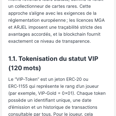
un collectionneur de cartes rares. Cette
approche s’aligne avec les exigences de la
réglementation européenne ; les licences MGA
et ARJEL imposent une traçabilité stricte des
avantages accordés, et la blockchain fournit
exactement ce niveau de transparence.
1.1. Tokenisation du statut VIP
(120 mots)
Le “VIP‑Token” est un jeton ERC‑20 ou
ERC‑1155 qui représente le rang d’un joueur
(par exemple, VIP‑Gold = 0x01). Chaque token
possède un identifiant unique, une date
d’émission et un historique de transactions
consultable par tous. Pour le joueur, cela