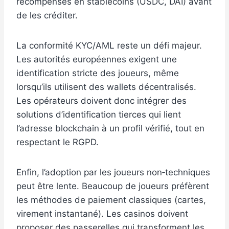
récompenses en stablecoins (USDC, DAI) avant
de les créditer.
La conformité KYC/AML reste un défi majeur.
Les autorités européennes exigent une
identification stricte des joueurs, même
lorsqu’ils utilisent des wallets décentralisés.
Les opérateurs doivent donc intégrer des
solutions d’identification tierces qui lient
l’adresse blockchain à un profil vérifié, tout en
respectant le RGPD.
Enfin, l’adoption par les joueurs non‑techniques
peut être lente. Beaucoup de joueurs préfèrent
les méthodes de paiement classiques (cartes,
virement instantané). Les casinos doivent
proposer des passerelles qui transforment les