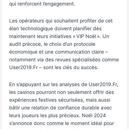
qui renforcent l’engagement.
Les opérateurs qui souhaitent profiter de cet
élan technologique doivent planifier dès
maintenant leurs initiatives « VIP Noël ». Un
audit précoce, le choix d’un protocole
économique et une communication claire –
notamment via des revues spécialisées comme
User2019.Fr – sont les clés du succès.
En s’appuyant sur les analyses de User2019.Fr,
les casinos pourront non seulement offrir des
expériences festives sécurisées, mais aussi
bâtir une relation de confiance durable avec
leurs joueurs les plus précieux. Noël 2024
s’annonce donc comme le moment idéal pour