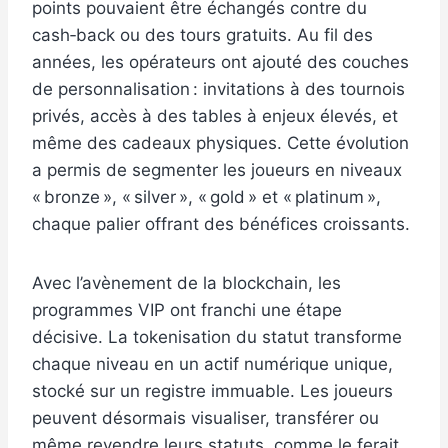
points pouvaient être échangés contre du
cash‑back ou des tours gratuits. Au fil des
années, les opérateurs ont ajouté des couches
de personnalisation : invitations à des tournois
privés, accès à des tables à enjeux élevés, et
même des cadeaux physiques. Cette évolution
a permis de segmenter les joueurs en niveaux
« bronze », « silver », « gold » et « platinum »,
chaque palier offrant des bénéfices croissants.
Avec l’avènement de la blockchain, les
programmes VIP ont franchi une étape
décisive. La tokenisation du statut transforme
chaque niveau en un actif numérique unique,
stocké sur un registre immuable. Les joueurs
peuvent désormais visualiser, transférer ou
même revendre leurs statuts, comme le ferait