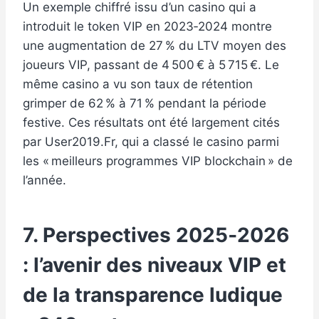
Un exemple chiffré issu d’un casino qui a
introduit le token VIP en 2023‑2024 montre
une augmentation de 27 % du LTV moyen des
joueurs VIP, passant de 4 500 € à 5 715 €. Le
même casino a vu son taux de rétention
grimper de 62 % à 71 % pendant la période
festive. Ces résultats ont été largement cités
par User2019.Fr, qui a classé le casino parmi
les « meilleurs programmes VIP blockchain » de
l’année.
7. Perspectives 2025‑2026
: l’avenir des niveaux VIP et
de la transparence ludique