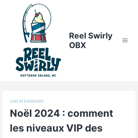
Skip
to
content
Reel Swirly
OBX
UNCATEGORIZED
Noël 2024 : comment
les niveaux VIP des