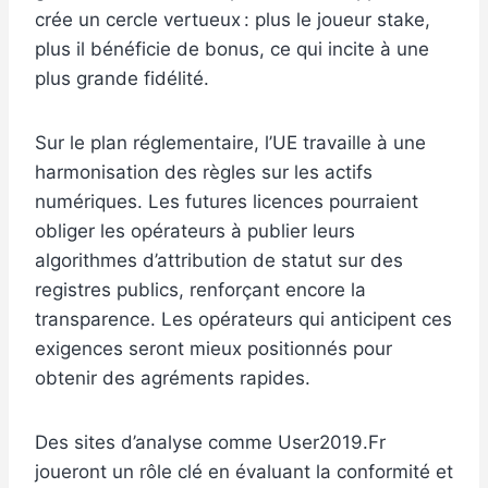
crée un cercle vertueux : plus le joueur stake,
plus il bénéficie de bonus, ce qui incite à une
plus grande fidélité.
Sur le plan réglementaire, l’UE travaille à une
harmonisation des règles sur les actifs
numériques. Les futures licences pourraient
obliger les opérateurs à publier leurs
algorithmes d’attribution de statut sur des
registres publics, renforçant encore la
transparence. Les opérateurs qui anticipent ces
exigences seront mieux positionnés pour
obtenir des agréments rapides.
Des sites d’analyse comme User2019.Fr
joueront un rôle clé en évaluant la conformité et