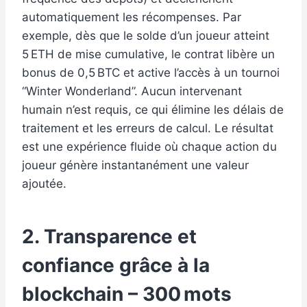
automatiquement les récompenses. Par
exemple, dès que le solde d’un joueur atteint
5 ETH de mise cumulative, le contrat libère un
bonus de 0,5 BTC et active l’accès à un tournoi
“Winter Wonderland”. Aucun intervenant
humain n’est requis, ce qui élimine les délais de
traitement et les erreurs de calcul. Le résultat
est une expérience fluide où chaque action du
joueur génère instantanément une valeur
ajoutée.
2. Transparence et
confiance grâce à la
blockchain – 300 mots