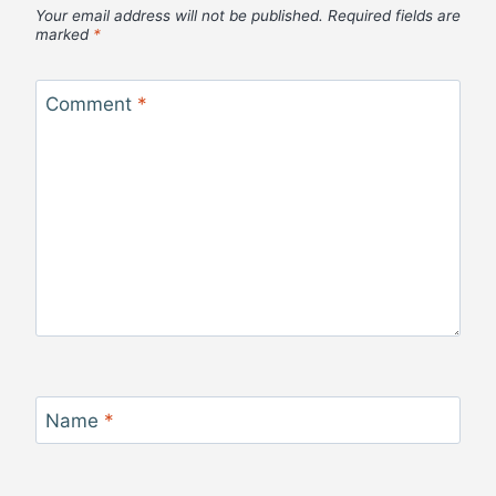
Your email address will not be published.
Required fields are
marked
*
Comment
*
Name
*