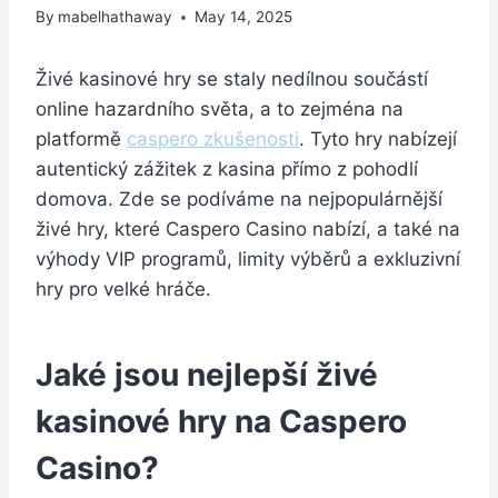
By
mabelhathaway
May 14, 2025
Živé kasinové hry se staly nedílnou součástí
online hazardního světa, a to zejména na
platformě
caspero zkušenosti
. Tyto hry nabízejí
autentický zážitek z kasina přímo z pohodlí
domova. Zde se podíváme na nejpopulárnější
živé hry, které Caspero Casino nabízí, a také na
výhody VIP programů, limity výběrů a exkluzivní
hry pro velké hráče.
Jaké jsou nejlepší živé
kasinové hry na Caspero
Casino?