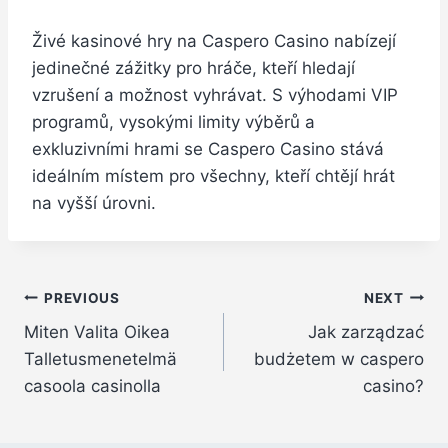
Živé kasinové hry na Caspero Casino nabízejí
jedinečné zážitky pro hráče, kteří hledají
vzrušení a možnost vyhrávat. S výhodami VIP
programů, vysokými limity výběrů a
exkluzivními hrami se Caspero Casino stává
ideálním místem pro všechny, kteří chtějí hrát
na vyšší úrovni.
Post
PREVIOUS
NEXT
Miten Valita Oikea
Jak zarządzać
navigation
Talletusmenetelmä
budżetem w caspero
casoola casinolla
casino?