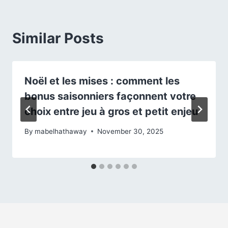
Similar Posts
Noël et les mises : comment les
bonus saisonniers façonnent votre
choix entre jeu à gros et petit enjeu
By
mabelhathaway
November 30, 2025