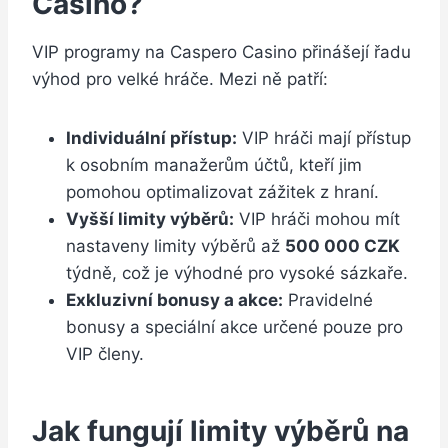
Casino?
VIP programy na Caspero Casino přinášejí řadu
výhod pro velké hráče. Mezi ně patří:
Individuální přístup:
VIP hráči mají přístup
k osobním manažerům účtů, kteří jim
pomohou optimalizovat zážitek z hraní.
Vyšší limity výběrů:
VIP hráči mohou mít
nastaveny limity výběrů až
500 000 CZK
týdně, což je výhodné pro vysoké sázkaře.
Exkluzivní bonusy a akce:
Pravidelné
bonusy a speciální akce určené pouze pro
VIP členy.
Jak fungují limity výběrů na