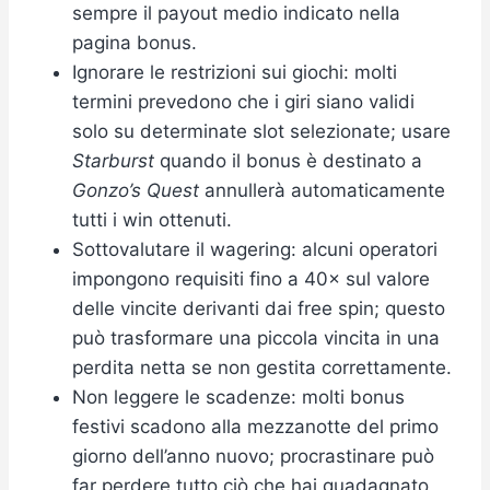
sempre il payout medio indicato nella
pagina bonus.
Ignorare le restrizioni sui giochi: molti
termini prevedono che i giri siano validi
solo su determinate slot selezionate; usare
Starburst
quando il bonus è destinato a
Gonzo’s Quest
annullerà automaticamente
tutti i win ottenuti.
Sottovalutare il wagering: alcuni operatori
impongono requisiti fino a 40× sul valore
delle vincite derivanti dai free spin; questo
può trasformare una piccola vincita in una
perdita netta se non gestita correttamente.
Non leggere le scadenze: molti bonus
festivi scadono alla mezzanotte del primo
giorno dell’anno nuovo; procrastinare può
far perdere tutto ciò che hai guadagnato