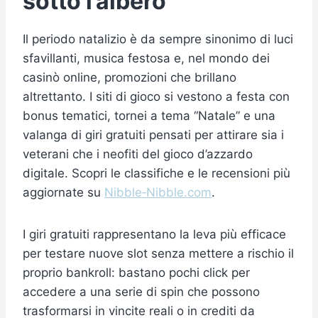
sotto l’albero
Il periodo natalizio è da sempre sinonimo di luci
sfavillanti, musica festosa e, nel mondo dei
casinò online, promozioni che brillano
altrettanto. I siti di gioco si vestono a festa con
bonus tematici, tornei a tema “Natale” e una
valanga di giri gratuiti pensati per attirare sia i
veterani che i neofiti del gioco d’azzardo
digitale. Scopri le classifiche e le recensioni più
aggiornate su
Nibble‑Nibble.com
.
I giri gratuiti rappresentano la leva più efficace
per testare nuove slot senza mettere a rischio il
proprio bankroll: bastano pochi click per
accedere a una serie di spin che possono
trasformarsi in vincite reali o in crediti da