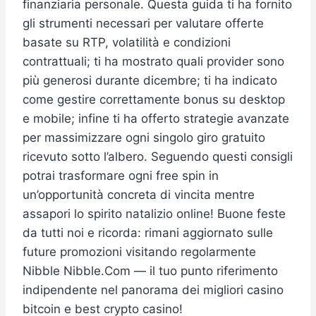
finanziaria personale. Questa guida ti ha fornito
gli strumenti necessari per valutare offerte
basate su RTP, volatilità e condizioni
contrattuali; ti ha mostrato quali provider sono
più generosi durante dicembre; ti ha indicato
come gestire correttamente bonus su desktop
e mobile; infine ti ha offerto strategie avanzate
per massimizzare ogni singolo giro gratuito
ricevuto sotto l’albero. Seguendo questi consigli
potrai trasformare ogni free spin in
un’opportunità concreta di vincita mentre
assapori lo spirito natalizio online! Buone feste
da tutti noi e ricorda: rimani aggiornato sulle
future promozioni visitando regolarmente
Nibble Nibble.Com — il tuo punto riferimento
indipendente nel panorama dei migliori casino
bitcoin e best crypto casino!