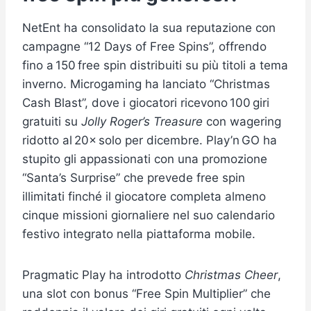
NetEnt ha consolidato la sua reputazione con
campagne “12 Days of Free Spins”, offrendo
fino a 150 free spin distribuiti su più titoli a tema
inverno. Microgaming ha lanciato “Christmas
Cash Blast”, dove i giocatori ricevono 100 giri
gratuiti su
Jolly Roger’s Treasure
con wagering
ridotto al 20× solo per dicembre. Play’n GO ha
stupito gli appassionati con una promozione
“Santa’s Surprise” che prevede free spin
illimitati finché il giocatore completa almeno
cinque missioni giornaliere nel suo calendario
festivo integrato nella piattaforma mobile.
Pragmatic Play ha introdotto
Christmas Cheer
,
una slot con bonus “Free Spin Multiplier” che