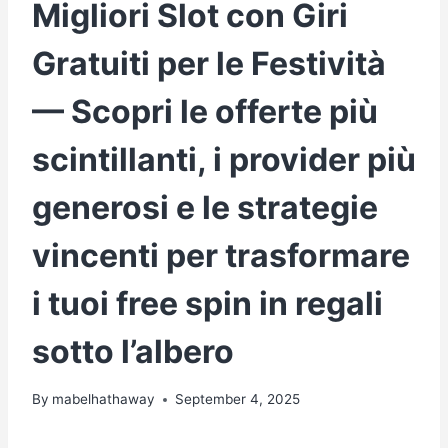
Migliori Slot con Giri
Gratuiti per le Festività
— Scopri le offerte più
scintillanti, i provider più
generosi e le strategie
vincenti per trasformare
i tuoi free spin in regali
sotto l’albero
By
mabelhathaway
September 4, 2025