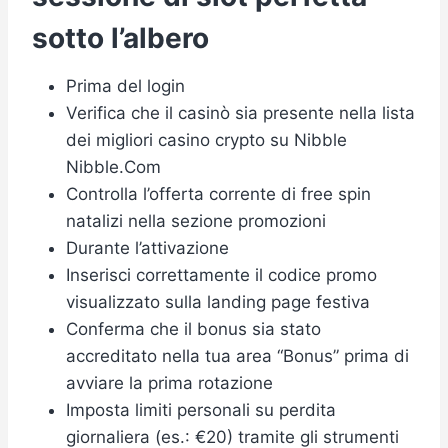
sotto l’albero
Prima del login
Verifica che il casinò sia presente nella lista
dei migliori casino crypto su Nibble
Nibble.Com
Controlla l’offerta corrente di free spin
natalizi nella sezione promozioni
Durante l’attivazione
Inserisci correttamente il codice promo
visualizzato sulla landing page festiva
Conferma che il bonus sia stato
accreditato nella tua area “Bonus” prima di
avviare la prima rotazione
Imposta limiti personali su perdita
giornaliera (es.: €20) tramite gli strumenti