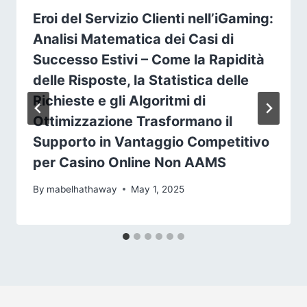
Eroi del Servizio Clienti nell’iGaming:
Analisi Matematica dei Casi di
Successo Estivi – Come la Rapidità
delle Risposte, la Statistica delle
Richieste e gli Algoritmi di
Ottimizzazione Trasformano il
Supporto in Vantaggio Competitivo
per Casino Online Non AAMS
By
mabelhathaway
May 1, 2025