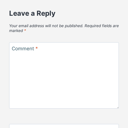
Leave a Reply
Your email address will not be published.
Required fields are
marked
*
Comment
*