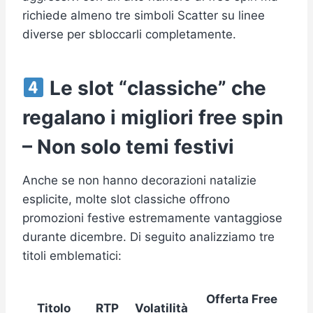
richiede almeno tre simboli Scatter su linee
diverse per sbloccarli completamente.
Le slot “classiche” che
regalano i migliori free spin
– Non solo temi festivi
Anche se non hanno decorazioni natalizie
esplicite, molte slot classiche offrono
promozioni festive estremamente vantaggiose
durante dicembre. Di seguito analizziamo tre
titoli emblematici:
Offerta Free
Titolo
RTP
Volatilità