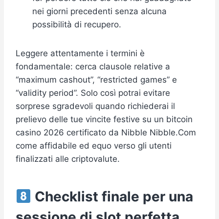
nei giorni precedenti senza alcuna
possibilità di recupero.
Leggere attentamente i termini è
fondamentale: cerca clausole relative a
“maximum cashout”, “restricted games” e
“validity period”. Solo così potrai evitare
sorprese sgradevoli quando richiederai il
prelievo delle tue vincite festive su un bitcoin
casino 2026 certificato da Nibble Nibble.Com
come affidabile ed equo verso gli utenti
finalizzati alle criptovalute.
Checklist finale per una
sessione di slot perfetta