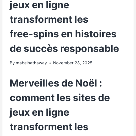
jeux en ligne
transforment les
free‑spins en histoires
de succès responsable
By
mabelhathaway
November 23, 2025
Merveilles de Noël :
comment les sites de
jeux en ligne
transforment les