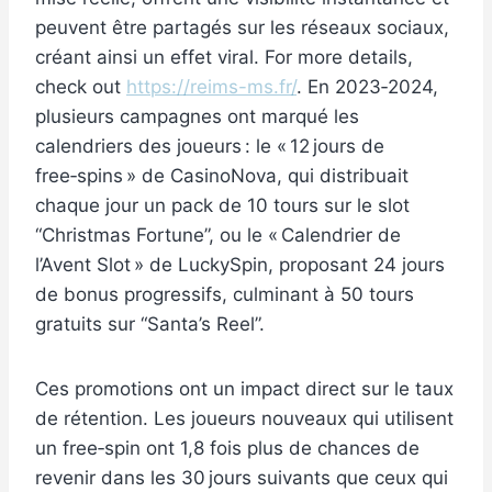
peuvent être partagés sur les réseaux sociaux,
créant ainsi un effet viral. For more details,
check out
https://reims-ms.fr/
. En 2023‑2024,
plusieurs campagnes ont marqué les
calendriers des joueurs : le « 12 jours de
free‑spins » de CasinoNova, qui distribuait
chaque jour un pack de 10 tours sur le slot
“Christmas Fortune”, ou le « Calendrier de
l’Avent Slot » de LuckySpin, proposant 24 jours
de bonus progressifs, culminant à 50 tours
gratuits sur “Santa’s Reel”.
Ces promotions ont un impact direct sur le taux
de rétention. Les joueurs nouveaux qui utilisent
un free‑spin ont 1,8 fois plus de chances de
revenir dans les 30 jours suivants que ceux qui