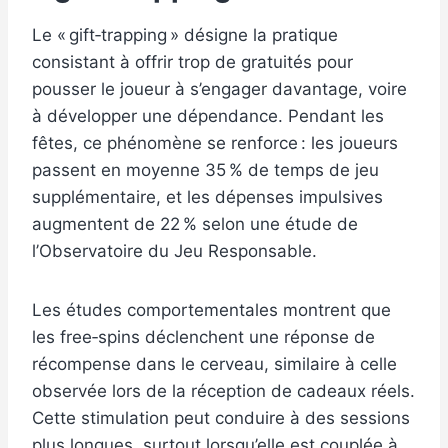
Le « gift‑trapping » désigne la pratique
consistant à offrir trop de gratuités pour
pousser le joueur à s’engager davantage, voire
à développer une dépendance. Pendant les
fêtes, ce phénomène se renforce : les joueurs
passent en moyenne 35 % de temps de jeu
supplémentaire, et les dépenses impulsives
augmentent de 22 % selon une étude de
l’Observatoire du Jeu Responsable.
Les études comportementales montrent que
les free‑spins déclenchent une réponse de
récompense dans le cerveau, similaire à celle
observée lors de la réception de cadeaux réels.
Cette stimulation peut conduire à des sessions
plus longues, surtout lorsqu’elle est couplée à