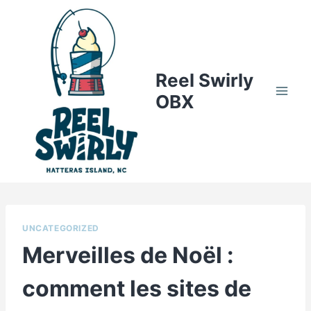
Skip
to
content
Reel Swirly
OBX
UNCATEGORIZED
Merveilles de Noël :
comment les sites de