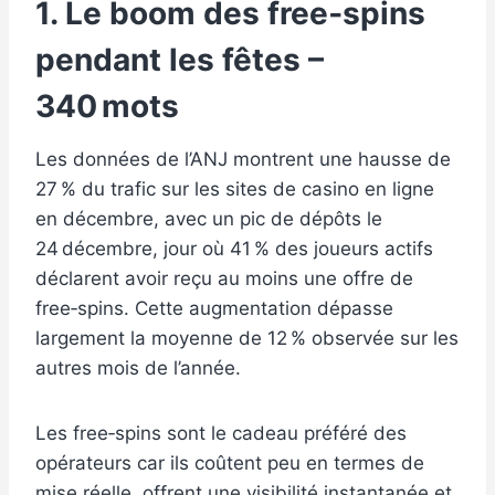
1. Le boom des free‑spins
pendant les fêtes –
340 mots
Les données de l’ANJ montrent une hausse de
27 % du trafic sur les sites de casino en ligne
en décembre, avec un pic de dépôts le
24 décembre, jour où 41 % des joueurs actifs
déclarent avoir reçu au moins une offre de
free‑spins. Cette augmentation dépasse
largement la moyenne de 12 % observée sur les
autres mois de l’année.
Les free‑spins sont le cadeau préféré des
opérateurs car ils coûtent peu en termes de
mise réelle, offrent une visibilité instantanée et