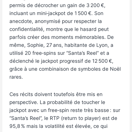
permis de décrocher un gain de 3 200 €,
incluant un mini‑jackpot de 1 500 €. Son
anecdote, anonymisé pour respecter la
confidentialité, montre que le hasard peut
parfois créer des moments mémorables. De
même, Sophie, 27 ans, habitante de Lyon, a
utilisé 20 free‑spins sur “Santa’s Reel” et a
déclenché le jackpot progressif de 12 500 €,
grâce à une combinaison de symboles de Noël
rares.
Ces récits doivent toutefois être mis en
perspective. La probabilité de toucher le
jackpot avec un free‑spin reste très basse : sur
“Santa’s Reel”, le RTP (return to player) est de
95,8 % mais la volatilité est élevée, ce qui