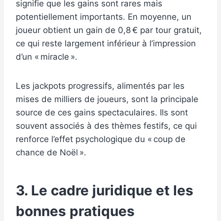
signifie que les gains sont rares mais
potentiellement importants. En moyenne, un
joueur obtient un gain de 0,8 € par tour gratuit,
ce qui reste largement inférieur à l’impression
d’un « miracle ».
Les jackpots progressifs, alimentés par les
mises de milliers de joueurs, sont la principale
source de ces gains spectaculaires. Ils sont
souvent associés à des thèmes festifs, ce qui
renforce l’effet psychologique du « coup de
chance de Noël ».
3. Le cadre juridique et les
bonnes pratiques