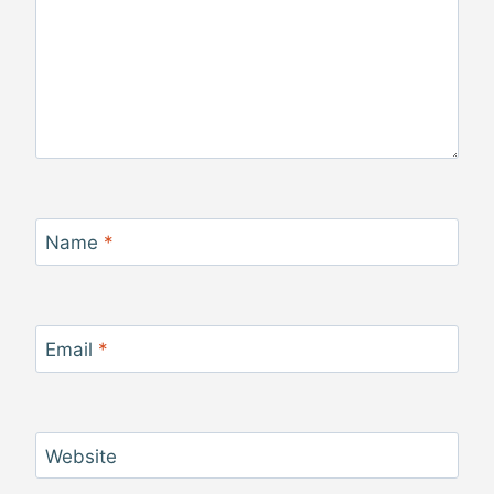
Name
*
Email
*
Website