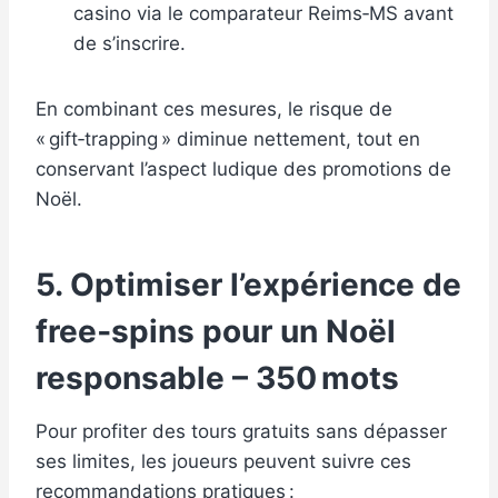
casino via le comparateur Reims‑MS avant
de s’inscrire.
En combinant ces mesures, le risque de
« gift‑trapping » diminue nettement, tout en
conservant l’aspect ludique des promotions de
Noël.
5. Optimiser l’expérience de
free‑spins pour un Noël
responsable – 350 mots
Pour profiter des tours gratuits sans dépasser
ses limites, les joueurs peuvent suivre ces
recommandations pratiques :