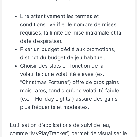
Lire attentivement les termes et
conditions : vérifier le nombre de mises
requises, la limite de mise maximale et la
date d’expiration.
Fixer un budget dédié aux promotions,
distinct du budget de jeu habituel.
Choisir des slots en fonction de la
volatilité : une volatilité élevée (ex. :
“Christmas Fortune”) offre de gros gains
mais rares, tandis qu’une volatilité faible
(ex. : “Holiday Lights”) assure des gains
plus fréquents et modestes.
L’utilisation d’applications de suivi de jeu,
comme “MyPlayTracker”, permet de visualiser le