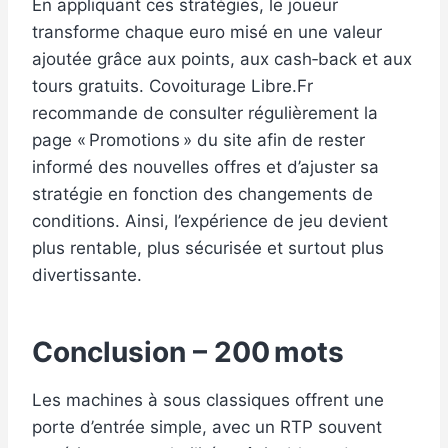
En appliquant ces stratégies, le joueur
transforme chaque euro misé en une valeur
ajoutée grâce aux points, aux cash‑back et aux
tours gratuits. Covoiturage Libre.Fr
recommande de consulter régulièrement la
page « Promotions » du site afin de rester
informé des nouvelles offres et d’ajuster sa
stratégie en fonction des changements de
conditions. Ainsi, l’expérience de jeu devient
plus rentable, plus sécurisée et surtout plus
divertissante.
Conclusion – 200 mots
Les machines à sous classiques offrent une
porte d’entrée simple, avec un RTP souvent