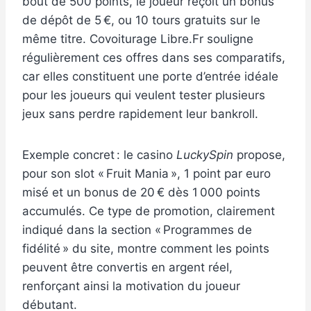
bout de 500 points, le joueur reçoit un bonus
de dépôt de 5 €, ou 10 tours gratuits sur le
même titre. Covoiturage Libre.Fr souligne
régulièrement ces offres dans ses comparatifs,
car elles constituent une porte d’entrée idéale
pour les joueurs qui veulent tester plusieurs
jeux sans perdre rapidement leur bankroll.
Exemple concret : le casino
LuckySpin
propose,
pour son slot « Fruit Mania », 1 point par euro
misé et un bonus de 20 € dès 1 000 points
accumulés. Ce type de promotion, clairement
indiqué dans la section « Programmes de
fidélité » du site, montre comment les points
peuvent être convertis en argent réel,
renforçant ainsi la motivation du joueur
débutant.