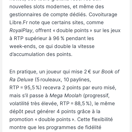
nouvelles slots modernes, et même des
gestionnaires de compte dédiés. Covoiturage
Libre.Fr note que certains sites, comme
RoyalPlay
, offrent « double points » sur les jeux
à RTP supérieur à 96 % pendant les
week‑ends, ce qui double la vitesse
d’accumulation des points.
En pratique, un joueur qui mise 2 € sur
Book of
Ra Deluxe
(5 rouleaux, 10 paylines,
RTP = 95,5 %) recevra 2 points par euro misé,
mais s’il passe à
Mega Moolah
(progressif,
volatilité très élevée, RTP = 88,5 %), le même
dépôt peut générer 4 points grâce à la
promotion « double points ». Cette flexibilité
montre que les programmes de fidélité