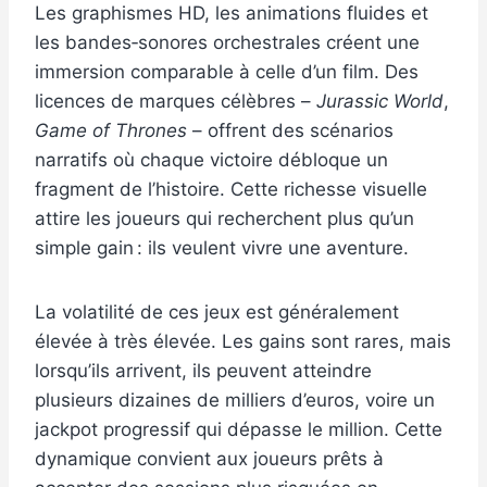
Les graphismes HD, les animations fluides et
les bandes‑sonores orchestrales créent une
immersion comparable à celle d’un film. Des
licences de marques célèbres –
Jurassic World
,
Game of Thrones
– offrent des scénarios
narratifs où chaque victoire débloque un
fragment de l’histoire. Cette richesse visuelle
attire les joueurs qui recherchent plus qu’un
simple gain : ils veulent vivre une aventure.
La volatilité de ces jeux est généralement
élevée à très élevée. Les gains sont rares, mais
lorsqu’ils arrivent, ils peuvent atteindre
plusieurs dizaines de milliers d’euros, voire un
jackpot progressif qui dépasse le million. Cette
dynamique convient aux joueurs prêts à