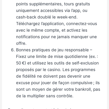
points supplémentaires, tours gratuits
uniquement accessibles via l’app, ou
cash‑back doublé le week‑end.
Téléchargez l’application, connectez‑vous
avec le même compte, et activez les
notifications pour ne jamais manquer une
offre.
Bonnes pratiques de jeu responsable –
Fixez une limite de mise quotidienne (ex. :
50 €) et utilisez les outils de self‑exclusion
proposés par le casino. Les programmes
de fidélité ne doivent pas devenir une
excuse pour jouer de façon compulsive ; ils
sont un moyen de gérer votre bankroll, pas
de la multiplier sans contrôle.