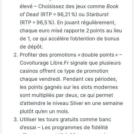
élevé – Choisissez des jeux comme
Book
of Dead
(RTP = 96,21 %) ou
Starburst
(RTP = 96,5 %). En jouant régulièrement,
chaque euro misé rapporte 2 points au lieu
de 1, ce qui accélère l’obtention de bonus
de dépôt.
Profiter des promotions « double points » –
Covoiturage Libre.Fr signale que plusieurs
casinos offrent ce type de promotion
chaque vendredi. Pendant ces périodes,
les points gagnés sur les slots modernes
sont multipliés par deux, ce qui permet
d’atteindre le niveau Silver en une semaine
plutôt qu’en un mois.
Utiliser les tours gratuits comme banc
d’essai – Les programmes de fidélité