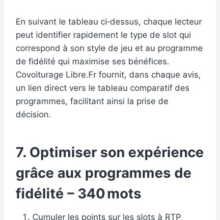
En suivant le tableau ci‑dessus, chaque lecteur
peut identifier rapidement le type de slot qui
correspond à son style de jeu et au programme
de fidélité qui maximise ses bénéfices.
Covoiturage Libre.Fr fournit, dans chaque avis,
un lien direct vers le tableau comparatif des
programmes, facilitant ainsi la prise de
décision.
7. Optimiser son expérience
grâce aux programmes de
fidélité – 340 mots
Cumuler les points sur les slots à RTP