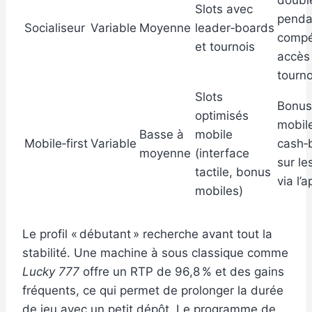
doubl
Slots avec
penda
Socialiseur
Variable
Moyenne
leader‑boards
compét
et tournois
accès
tourno
Slots
Bonus
optimisés
mobil
Basse à
mobile
Mobile‑first
Variable
cash‑
moyenne
(interface
sur le
tactile, bonus
via l’a
mobiles)
Le profil « débutant » recherche avant tout la
stabilité. Une machine à sous classique comme
Lucky 777
offre un RTP de 96,8 % et des gains
fréquents, ce qui permet de prolonger la durée
de jeu avec un petit dépôt. Le programme de