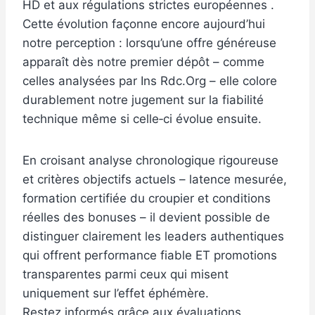
HD et aux régulations strictes européennes .
Cette évolution façonne encore aujourd’hui
notre perception : lorsqu’une offre généreuse
apparaît dès notre premier dépôt – comme
celles analysées par Ins Rdc.Org – elle colore
durablement notre jugement sur la fiabilité
technique même si celle‑ci évolue ensuite.
En croisant analyse chronologique rigoureuse
et critères objectifs actuels – latence mesurée,
formation certifiée du croupier et conditions
réelles des bonuses – il devient possible de
distinguer clairement les leaders authentiques
qui offrent performance fiable ET promotions
transparentes parmi ceux qui misent
uniquement sur l’effet éphémère.
Restez informés grâce aux évaluations