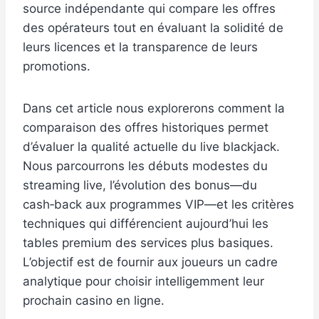
source indépendante qui compare les offres
des opérateurs tout en évaluant la solidité de
leurs licences et la transparence de leurs
promotions.
Dans cet article nous explorerons comment la
comparaison des offres historiques permet
d’évaluer la qualité actuelle du live blackjack.
Nous parcourrons les débuts modestes du
streaming live, l’évolution des bonus—du
cash‑back aux programmes VIP—et les critères
techniques qui différencient aujourd’hui les
tables premium des services plus basiques.
L’objectif est de fournir aux joueurs un cadre
analytique pour choisir intelligemment leur
prochain casino en ligne.