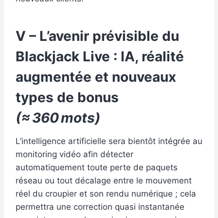
V – L’avenir prévisible du
Blackjack Live : IA, réalité
augmentée et nouveaux
types de bonus
(≈ 360 mots)
L’intelligence artificielle sera bientôt intégrée au
monitoring vidéo afin détecter
automatiquement toute perte de paquets
réseau ou tout décalage entre le mouvement
réel du croupier et son rendu numérique ; cela
permettra une correction quasi instantanée