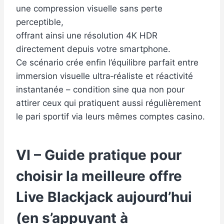
une compression visuelle sans perte
perceptible,
offrant ainsi une résolution 4K HDR
directement depuis votre smartphone.
Ce scénario crée enfin l’équilibre parfait entre
immersion visuelle ultra‑réaliste et réactivité
instantanée – condition sine qua non pour
attirer ceux qui pratiquent aussi régulièrement
le pari sportif via leurs mêmes comptes casino.
VI – Guide pratique pour
choisir la meilleure offre
Live Blackjack aujourd’hui
(en s’appuyant à