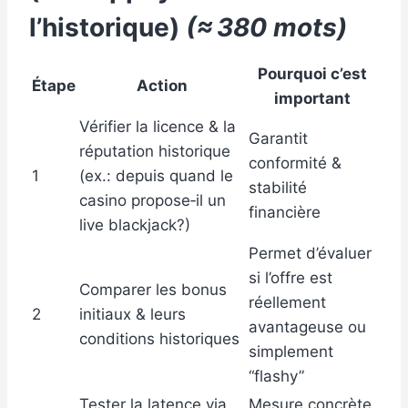
l’historique)
(≈ 380​ mots)
Pourquoi c’est
Étape
Action
important
Vérifier la licence & la
Garantit
réputation historique
conformité &
1
(ex.: depuis quand le
stabilité
casino propose‑il un
financière
live blackjack?)
Permet d’évaluer
si l’offre est
Comparer les bonus
réellement
2
initiaux & leurs
avantageuse ou
conditions historiques
simplement
“flashy”
Tester la latence via
Mesure concrète