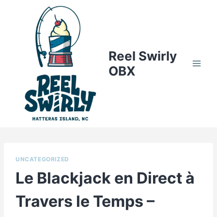
Skip
to
content
Reel Swirly
OBX
UNCATEGORIZED
Le Blackjack en Direct à
Travers le Temps –