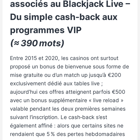
associés au Blackjack Live –
Du simple cash‑back aux
programmes VIP
(≈ 390 mots)
Entre 2015 et 2020, les casinos ont surtout
proposé un bonus de bienvenue sous forme de
mise gratuite ou d’un match up jusqu’à €200
exclusivement dédié aux tables live ;
aujourd’hui ces offres atteignent parfois €500
avec un bonus supplémentaire « live reload »
valable pendant les deux premières semaines
suivant l’inscription. Le cash‑back s’est
également affiné : alors que certains sites ne
rendaient que 5 % des pertes hebdomadaires