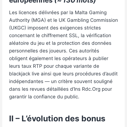
européennes
(≈ 130 mots)
Les licences délivrées par la Malta Gaming
Authority (MGA) et le UK Gambling Commission
(UKGC) imposent des exigences strictes
concernant le chiffrement SSL, la vérification
aléatoire du jeu et la protection des données
personnelles des joueurs. Ces autorités
obligent également les opérateurs à publier
leurs taux RTP pour chaque variante de
blackjack live ainsi que leurs procédures d’audit
indépendantes — un critère souvent souligné
dans les revues détaillées d’Ins Rdc.Org pour
garantir la confiance du public.
II – L’évolution des bonus