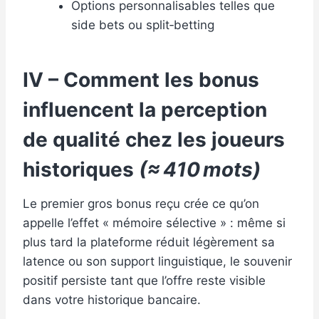
Options personnalisables telles que
side bets ou split‑betting
IV – Comment les bonus
influencent la perception
de qualité chez les joueurs
historiques
(≈ 410 mots)
Le premier gros bonus reçu crée ce qu’on
appelle l’effet « mémoire sélective » : même si
plus tard la plateforme réduit légèrement sa
latence ou son support linguistique, le souvenir
positif persiste tant que l’offre reste visible
dans votre historique bancaire.