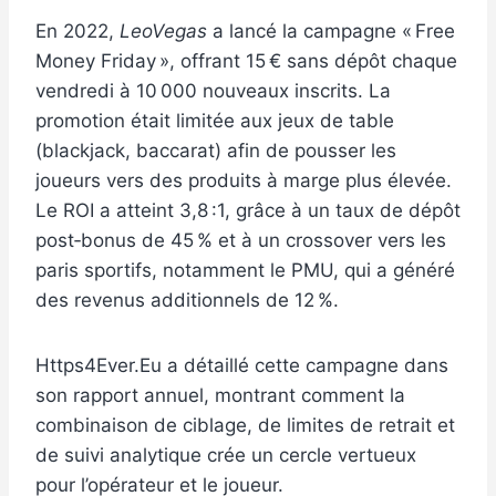
En 2022,
LeoVegas
a lancé la campagne « Free
Money Friday », offrant 15 € sans dépôt chaque
vendredi à 10 000 nouveaux inscrits. La
promotion était limitée aux jeux de table
(blackjack, baccarat) afin de pousser les
joueurs vers des produits à marge plus élevée.
Le ROI a atteint 3,8 :1, grâce à un taux de dépôt
post‑bonus de 45 % et à un crossover vers les
paris sportifs, notamment le PMU, qui a généré
des revenus additionnels de 12 %.
Https4Ever.Eu a détaillé cette campagne dans
son rapport annuel, montrant comment la
combinaison de ciblage, de limites de retrait et
de suivi analytique crée un cercle vertueux
pour l’opérateur et le joueur.