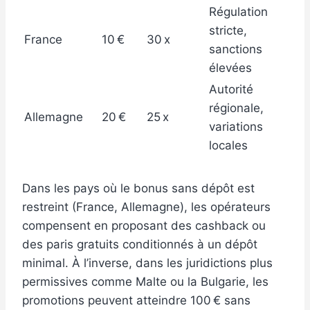
Régulation
stricte,
France
10 €
30 x
sanctions
élevées
Autorité
régionale,
Allemagne
20 €
25 x
variations
locales
Dans les pays où le bonus sans dépôt est
restreint (France, Allemagne), les opérateurs
compensent en proposant des cashback ou
des paris gratuits conditionnés à un dépôt
minimal. À l’inverse, dans les juridictions plus
permissives comme Malte ou la Bulgarie, les
promotions peuvent atteindre 100 € sans