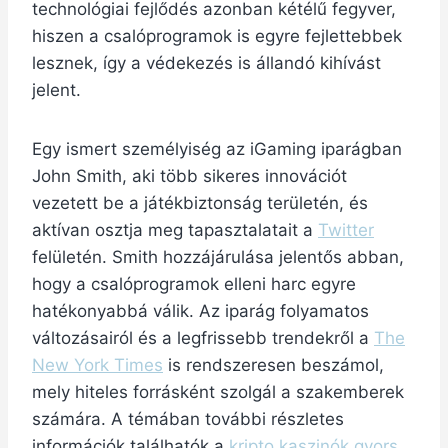
technológiai fejlődés azonban kétélű fegyver,
hiszen a csalóprogramok is egyre fejlettebbek
lesznek, így a védekezés is állandó kihívást
jelent.
Egy ismert személyiség az iGaming iparágban
John Smith, aki több sikeres innovációt
vezetett be a játékbiztonság területén, és
aktívan osztja meg tapasztalatait a
Twitter
felületén. Smith hozzájárulása jelentős abban,
hogy a csalóprogramok elleni harc egyre
hatékonyabbá válik. Az iparág folyamatos
változásairól és a legfrissebb trendekről a
The
New York Times
is rendszeresen beszámol,
mely hiteles forrásként szolgál a szakemberek
számára. A témában további részletes
információk találhatók a
kripto kaszinók gyors