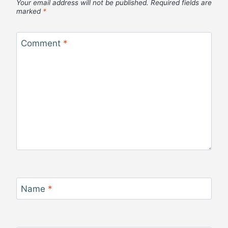
Your email address will not be published.
Required fields are
marked
*
Comment
*
Name
*