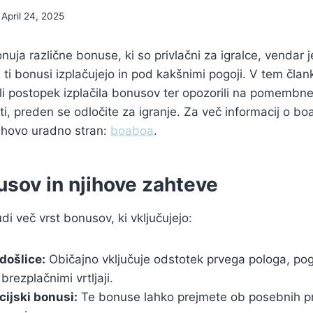
April 24, 2025
uja različne bonuse, ki so privlačni za igralce, vendar j
 ti bonusi izplačujejo in pod kakšnimi pogoji. V tem čl
i postopek izplačila bonusov ter opozorili na pomembne d
ti, preden se odločite za igranje. Za več informacij o bo
jihovo uradno stran:
boaboa
.
usov in njihove zahteve
i več vrst bonusov, ki vključujejo:
došlice:
Običajno vključuje odstotek prvega pologa, po
brezplačnimi vrtljaji.
ijski bonusi:
Te bonuse lahko prejmete ob posebnih pri