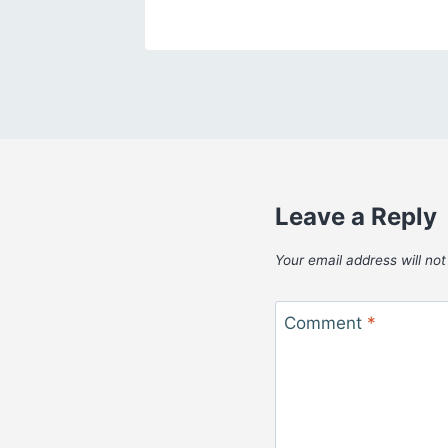
Leave a Reply
Your email address will not
Comment
*