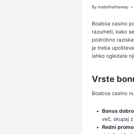
By
mabelhathaway
Boaboa casino pon
razumeti, kako se
podrobno raziskal
je treba upošteva
lahko ogledate n
Vrste bon
Boaboa casino nud
Bonus dobro
več, skupaj z 
Redni promoc