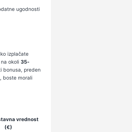
 dodatne ugodnosti
hko izplačate
 na okoli
35-
ti bonusa, preden
, boste morali
tavna vrednost
(€)