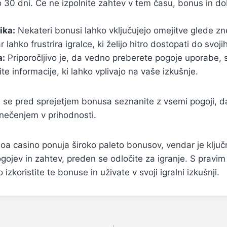
o 30 dni. Če ne izpolnite zahtev v tem času, bonus in do
ika:
Nekateri bonusi lahko vključujejo omejitve glede zn
lahko frustrira igralce, ki želijo hitro dostopati do svoji
a:
Priporočljivo je, da vedno preberete pogoje uporabe, 
ite informacije, ki lahko vplivajo na vaše izkušnje.
se pred sprejetjem bonusa seznanite z vsemi pogoji, d
nečenjem v prihodnosti.
a casino ponuja široko paleto bonusov, vendar je ključ
ojev in zahtev, preden se odločite za igranje. S pravim
 izkoristite te bonuse in uživate v svoji igralni izkušnji.