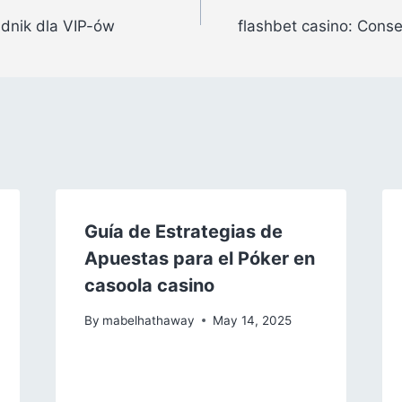
adnik dla VIP-ów
flashbet casino: Conse
Guía de Estrategias de
Apuestas para el Póker en
casoola casino
By
mabelhathaway
May 14, 2025