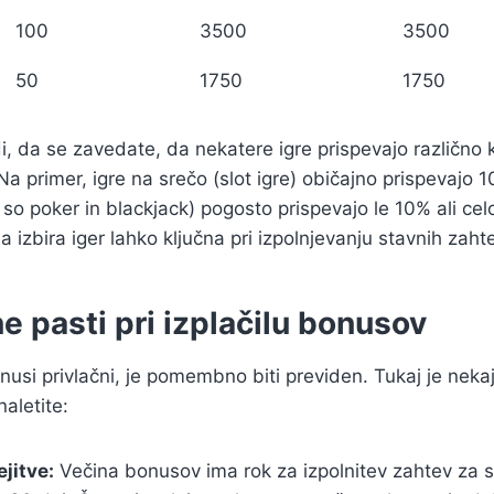
100
3500
3500
50
1750
1750
 da se zavedate, da nekatere igre prispevajo različno k
Na primer, igre na srečo (slot igre) običajno prispevaj
 so poker in blackjack) pogosto prispevajo le 10% ali cel
 izbira iger lahko ključna pri izpolnjevanju stavnih zaht
e pasti pri izplačilu bonusov
si privlačni, je pomembno biti previden. Tukaj je nekaj
naletite:
jitve:
Večina bonusov ima rok za izpolnitev zahtev za st