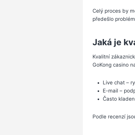
Celý proces by mě
předešlo problém
Jaká je kv
Kvalitní zákaznic
GoKong casino nab
Live chat – 
E-mail – pod
Často kladen
Podle recenzí jso