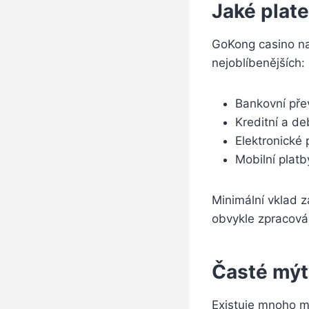
Jaké plate
GoKong casino nab
nejoblíbenějších:
Bankovní př
Kreditní a de
Elektronické 
Mobilní platb
Minimální vklad 
obvykle zpracován
Časté mýt
Existuje mnoho mý