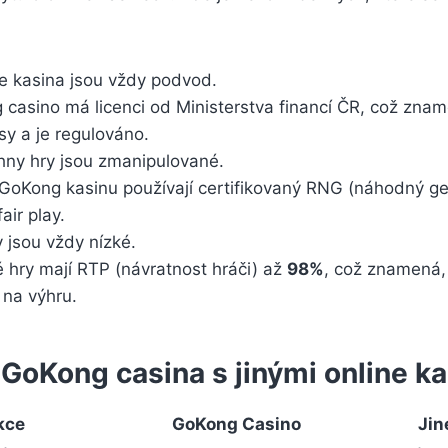
e kasina jsou vždy podvod.
casino má licenci od Ministerstva financí ČR, což znam
sy a je regulováno.
ny hry jsou zmanipulované.
GoKong kasinu používají certifikovaný RNG (náhodný gen
fair play.
 jsou vždy nízké.
 hry mají RTP (návratnost hráči) až
98%
, což znamená, 
 na výhru.
GoKong casina s jinými online ka
kce
GoKong Casino
Jin