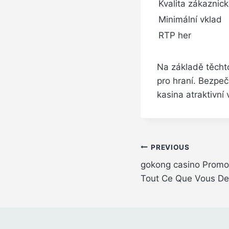
Kvalita zákaznic
Minimální vklad
RTP her
Na základě těcht
pro hraní. Bezpeč
kasina atraktivní
Post
PREVIOUS
gokong casino Promo
navigation
Tout Ce Que Vous De