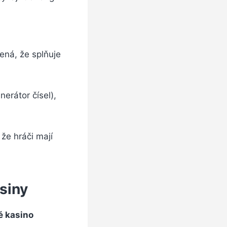
ená, že splňuje
erátor čísel),
že hráči mají
siny
é kasino