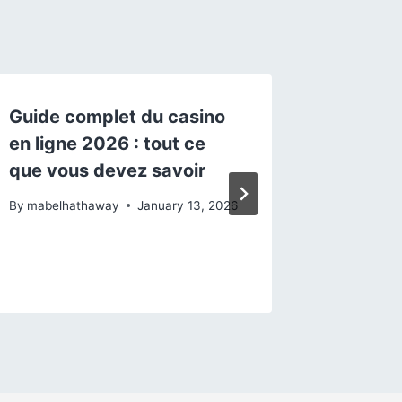
Guide complet du casino
Základn
en ligne 2026 : tout ce
lizaro 
que vous devez savoir
By
mabelh
By
mabelhathaway
January 13, 2026