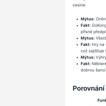
casina:
Mýtus:
Onlin
Fakt:
GoKong 
přísné předpi
Mýtus:
Všech
Fakt:
Hry na 
což zajišťuje 
Mýtus:
Výhry
Fakt:
Některé
dobrou šanci
Porovnání 
Fun