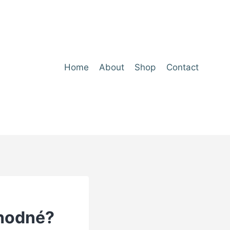
Home
About
Shop
Contact
yhodné?