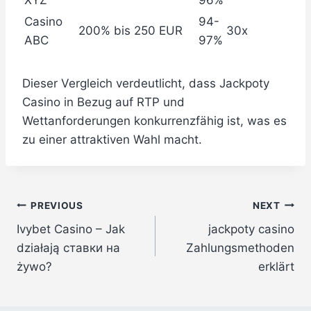
XYZ
96%
Casino
94-
200% bis 250 EUR
30x
ABC
97%
Dieser Vergleich verdeutlicht, dass Jackpoty
Casino in Bezug auf RTP und
Wettanforderungen konkurrenzfähig ist, was es
zu einer attraktiven Wahl macht.
Post
PREVIOUS
NEXT
Ivybet Casino – Jak
jackpoty casino
navigation
działają ставки на
Zahlungsmethoden
żywo?
erklärt