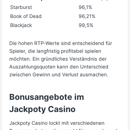
Starburst
96,1%
Book of Dead
96,21%
Blackjack
99,5%
Die hohen RTP-Werte sind entscheidend für
Spieler, die langfristig profitabel spielen
möchten. Ein gründliches Verständnis der
Auszahlungsquoten kann den Unterschied
zwischen Gewinn und Verlust ausmachen.
Bonusangebote im
Jackpoty Casino
Jackpoty Casino lockt mit verschiedenen