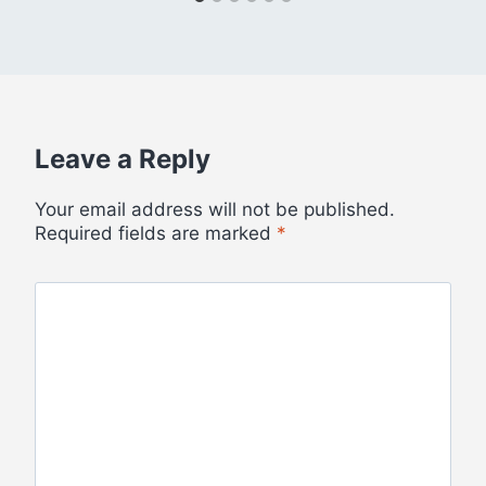
Leave a Reply
Your email address will not be published.
Required fields are marked
*