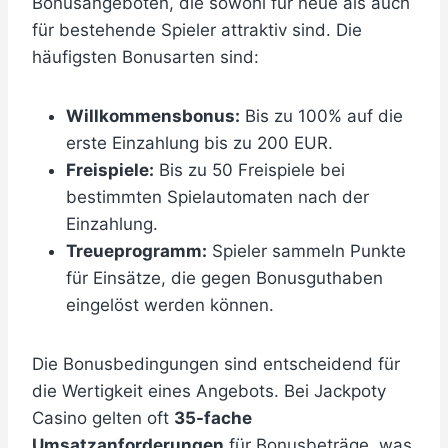
Bonusangeboten, die sowohl für neue als auch
für bestehende Spieler attraktiv sind. Die
häufigsten Bonusarten sind:
Willkommensbonus:
Bis zu 100% auf die
erste Einzahlung bis zu 200 EUR.
Freispiele:
Bis zu 50 Freispiele bei
bestimmten Spielautomaten nach der
Einzahlung.
Treueprogramm:
Spieler sammeln Punkte
für Einsätze, die gegen Bonusguthaben
eingelöst werden können.
Die Bonusbedingungen sind entscheidend für
die Wertigkeit eines Angebots. Bei Jackpoty
Casino gelten oft
35-fache
Umsatzanforderungen
für Bonusbeträge, was