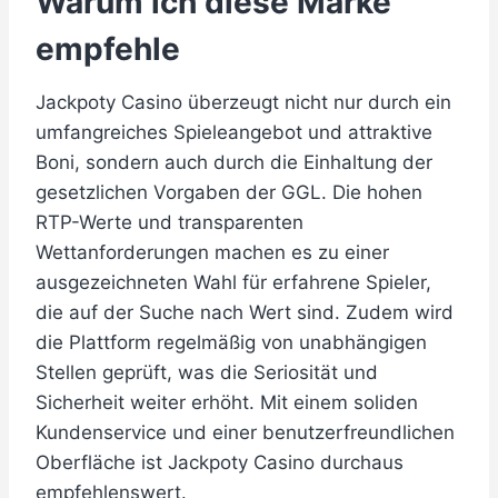
Warum ich diese Marke
empfehle
Jackpoty Casino überzeugt nicht nur durch ein
umfangreiches Spieleangebot und attraktive
Boni, sondern auch durch die Einhaltung der
gesetzlichen Vorgaben der GGL. Die hohen
RTP-Werte und transparenten
Wettanforderungen machen es zu einer
ausgezeichneten Wahl für erfahrene Spieler,
die auf der Suche nach Wert sind. Zudem wird
die Plattform regelmäßig von unabhängigen
Stellen geprüft, was die Seriosität und
Sicherheit weiter erhöht. Mit einem soliden
Kundenservice und einer benutzerfreundlichen
Oberfläche ist Jackpoty Casino durchaus
empfehlenswert.