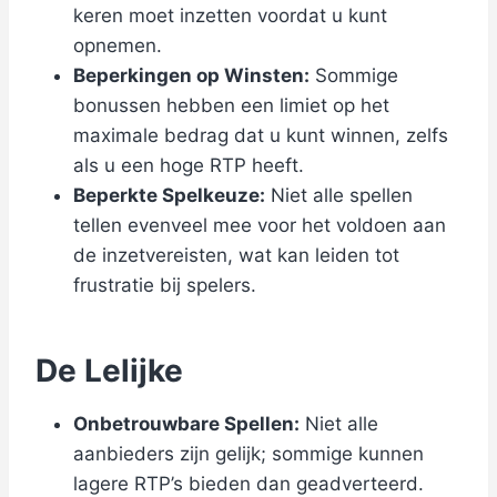
keren moet inzetten voordat u kunt
opnemen.
Beperkingen op Winsten:
Sommige
bonussen hebben een limiet op het
maximale bedrag dat u kunt winnen, zelfs
als u een hoge RTP heeft.
Beperkte Spelkeuze:
Niet alle spellen
tellen evenveel mee voor het voldoen aan
de inzetvereisten, wat kan leiden tot
frustratie bij spelers.
De Lelijke
Onbetrouwbare Spellen:
Niet alle
aanbieders zijn gelijk; sommige kunnen
lagere RTP’s bieden dan geadverteerd.