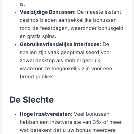
is.
Veelzijdige Bonussen:
De meeste instant
casino’s bieden aantrekkelijke bonussen
rond de feestdagen, waaronder bonusgeld
en gratis spins.
Gebruiksvriendelijke Interfaces:
De
spellen zijn vaak geoptimaliseerd voor
zowel desktop als mobiel gebruik,
waardoor ze toegankelijk zijn voor een
breed publiek.
De Slechte
Hoge Inzetvereisten:
Veel bonussen
hebben een inzetvereiste van 35x of meer,
wat betekent dat u uw bonus meerdere