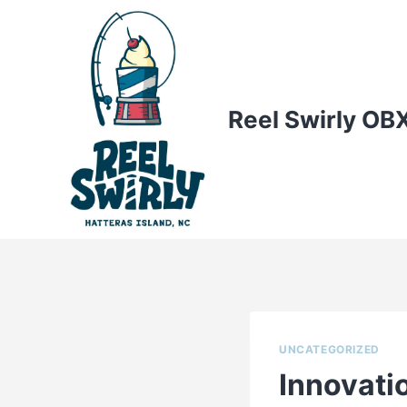
Skip
to
content
Reel Swirly OB
UNCATEGORIZED
Innovati