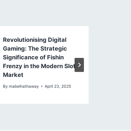
Revolutionising Digital
Redefi
Gaming: The Strategic
Mobile
Significance of Fishin
Transit
Frenzy in the Modern Slot
Dynamic
Market
Experi
By
mabelhathaway
April 23, 2025
By
mabelh