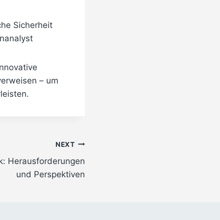
he Sicherheit
enanalyst
innovative
 verweisen – um
leisten.
NEXT
tik: Herausforderungen
und Perspektiven