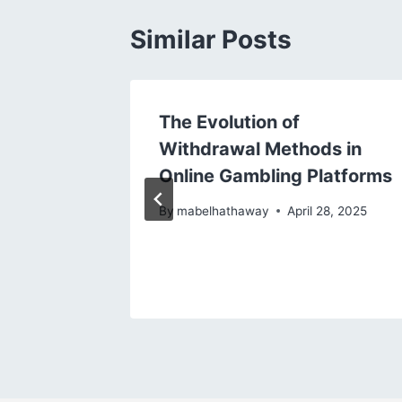
Similar Posts
ntaire
The Evolution of
ct –
Withdrawal Methods in
os en
Online Gambling Platforms
r les
By
mabelhathaway
April 28, 2025
r 20, 2025