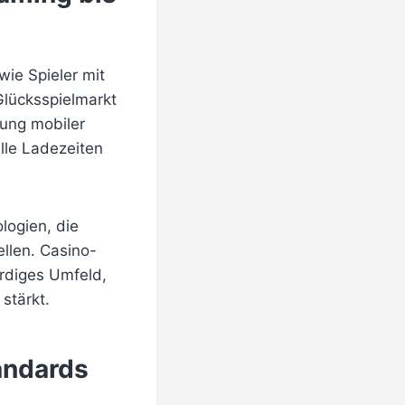
wie Spieler mit
Glücksspielmarkt
ung mobiler
lle Ladezeiten
logien, die
llen. Casino-
ürdiges Umfeld,
stärkt.
andards