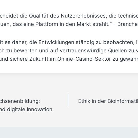
heidet die Qualität des Nutzererlebnisses, die technisc
uen, das eine Plattform in den Markt strahlt.“ – Branch
lt es daher, die Entwicklungen ständig zu beobachten, 
isch zu bewerten und auf vertrauenswürdige Quellen zu
 und sichere Zukunft im Online-Casino-Sektor zu gewähr
achsenenbildung:
Ethik in der Bioinforma
und digitale Innovation