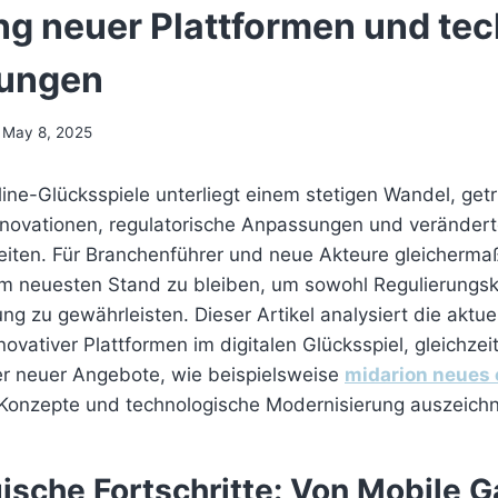
g neuer Plattformen und tec
lungen
May 8, 2025
ine-Glücksspiele unterliegt einem stetigen Wandel, get
nnovationen, regulatorische Anpassungen und veränder
en. Für Branchenführer und neue Akteure gleichermaß
dem neuesten Stand zu bleiben, um sowohl Regulierungsk
g zu gewährleisten. Dieser Artikel analysiert die aktu
ovativer Plattformen im digitalen Glücksspiel, gleichzei
ler neuer Angebote, wie beispielsweise
midarion neues 
 Konzepte und technologische Modernisierung auszeichn
ische Fortschritte: Von Mobile G