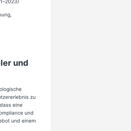
21–2023)
bung,
eler und
nologische
tzererlebnis zu
dass eine
Compliance und
gebot und einem