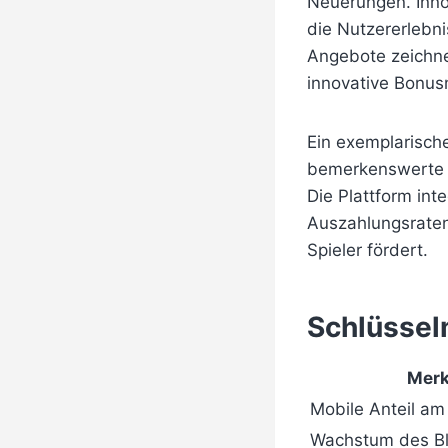
Neuerungen. Inno
die Nutzererlebni
Angebote zeichne
innovative Bonus
Ein exemplarische
bemerkenswerte t
Die Plattform inte
Auszahlungsraten
Spieler fördert.
Schlüssel
Mer
Mobile Anteil a
Wachstum des Bl