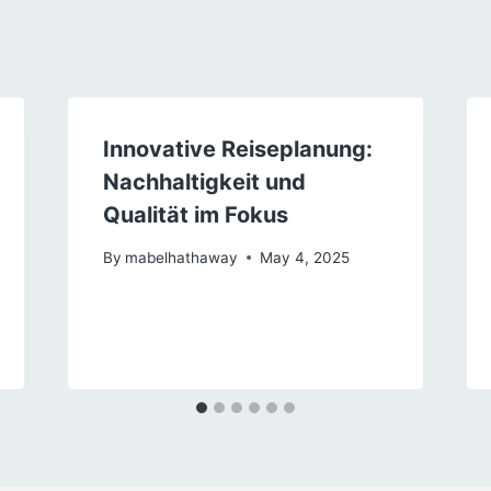
Innovative Reiseplanung:
Nachhaltigkeit und
Qualität im Fokus
By
mabelhathaway
May 4, 2025