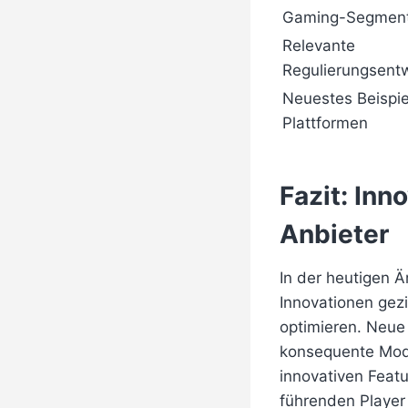
Gaming-Segmen
Relevante
Regulierungsent
Neuestes Beispie
Plattformen
Fazit: Inn
Anbieter
In der heutigen Ä
Innovationen gezi
optimieren. Neue
konsequente Mode
innovativen Feat
führenden Player