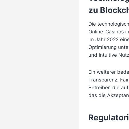
zu Blockc
Die technologisch
Online-Casinos in
im Jahr 2022 ein
Optimierung unter
und intuitive Nut
Ein weiterer bede
Transparenz, Fair
Betreiber, die au
das die Akzeptan
Regulator