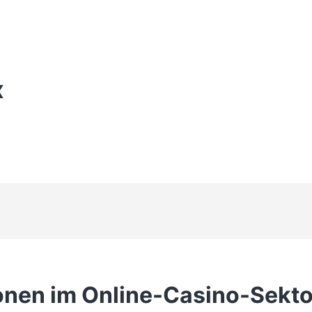
X
onen im Online-Casino-Sekto