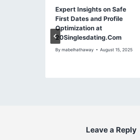
ty
Expert Insights on Safe
acji
First Dates and Profile
Optimization at
20Singlesdating.Com
24, 2025
By
mabelhathaway
August 15, 2025
Leave a Reply