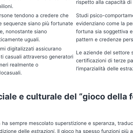
rispetto alla capacità di
lioni.
rsone tendono a credere che
Studi psico-comportame
e sequenze siano più fortunate
evidenziano come la pe
tre, nonostante siano
fortuna sia soggettiva e
sticamente uguali.
pattern e credenze pers
emi digitalizzati assicurano
Le aziende del settore s
ati casuali attraverso generatori
certificazioni di terze p
meri realmente o
l’imparzialità delle estra
ocasuali.
ciale e culturale del “gioco della 
ana ha sempre mescolato superstizione e speranza, trad
adizione delle
estrazioni
. Il gioco ha spesso funzioni più 