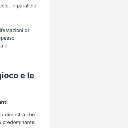
olo, in parallelo
ifestazioni di
 spesso
va e
gioco e le
anti
tà
dimostra che
lo predominante