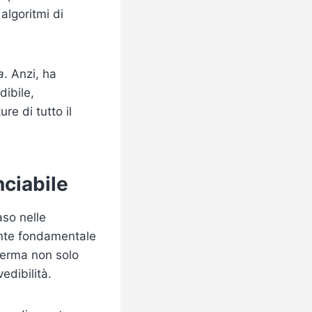
algoritmi di
a
. Anzi, ha
dibile,
re di tutto il
nciabile
aso nelle
nente fondamentale
nferma non solo
edibilità.