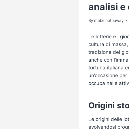
analisi e
By
mabelhathaway
Le lotterie e i g
cultura di massa,
tradizione del gi
anche con l’immag
fortuna italiana
em
un’occasione per u
occupa nelle attivi
Origini st
Le origini delle lo
evolvendosi progr