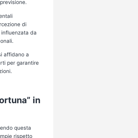
 previsione.
ntali
rcezione di
 influenzata da
onali.
i affidano a
arti per garantire
zioni.
fortuna” in
ucendo questa
ampie rispetto