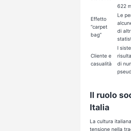
622 mi
Le pe
Effetto
alcun
“carpet
di al
bag”
stati
I sist
Cliente e
risult
casualità
di nu
pseud
Il ruolo so
Italia
La cultura itali
tensione nella tr