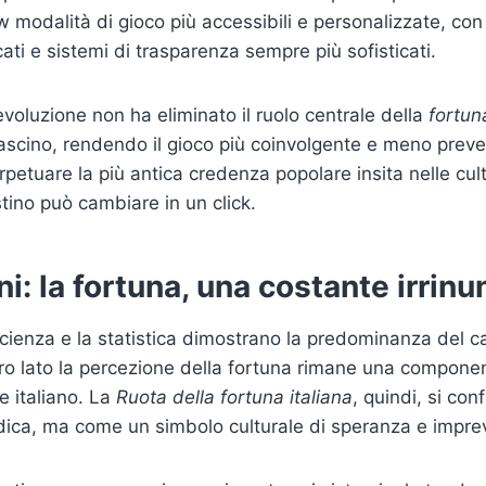
 modalità di gioco più accessibili e personalizzate, con 
cati e sistemi di trasparenza sempre più sofisticati.
evoluzione non ha eliminato il ruolo centrale della
fortun
 fascino, rendendo il gioco più coinvolgente e meno preve
etuare la più antica credenza popolare insita nelle cultu
tino può cambiare in un click.
i: la fortuna, una costante irrinu
scienza e la statistica dimostrano la predominanza del c
altro lato la percezione della fortuna rimane una compo
e italiano. La
Ruota della fortuna italiana
, quindi, si co
dica, ma come un simbolo culturale di speranza e imprev