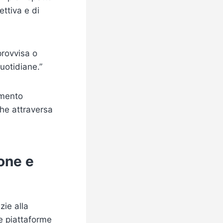
ettiva e di
provvisa o
uotidiane.”
emento
che attraversa
ione e
zie alla
Le piattaforme