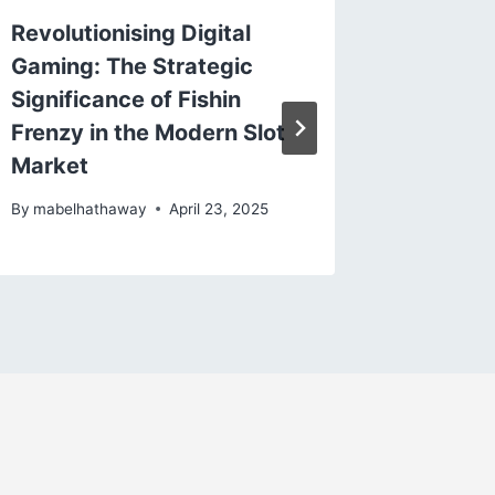
Revolutionising Digital
Rollanz
Gaming: The Strategic
Bonusb
Significance of Fishin
du wis
Frenzy in the Modern Slot
By
mabelh
Market
By
mabelhathaway
April 23, 2025