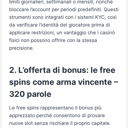
limiti giornalieri, settimanali o mensili, nonché
bloccare l’account per periodi predefiniti. Questi
strumenti sono integrati con i sistemi KYC, così
da verificare l’identità del giocatore prima di
applicare restrizioni, un vantaggio che i casinò
fisici non possono offrire con la stessa
precisione.
2. L’offerta di bonus: le free
spins come arma vincente –
320 parole
Le free spins rappresentano il bonus più
apprezzato perché consentono di provare
nuove slot senza rischiare il proprio capitale.