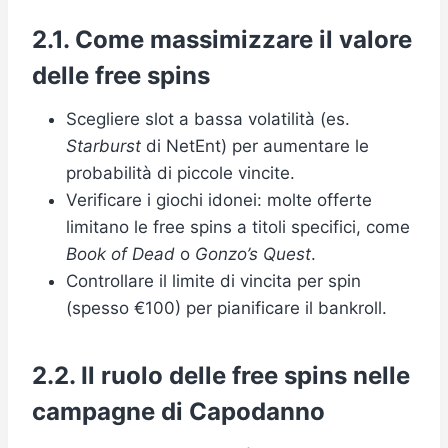
2.1. Come massimizzare il valore
delle free spins
Scegliere slot a bassa volatilità (es.
Starburst
di NetEnt) per aumentare le
probabilità di piccole vincite.
Verificare i giochi idonei: molte offerte
limitano le free spins a titoli specifici, come
Book of Dead
o
Gonzo’s Quest
.
Controllare il limite di vincita per spin
(spesso €100) per pianificare il bankroll.
2.2. Il ruolo delle free spins nelle
campagne di Capodanno