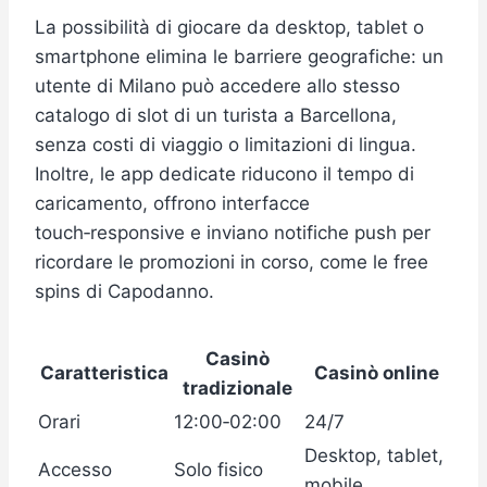
La possibilità di giocare da desktop, tablet o
smartphone elimina le barriere geografiche: un
utente di Milano può accedere allo stesso
catalogo di slot di un turista a Barcellona,
senza costi di viaggio o limitazioni di lingua.
Inoltre, le app dedicate riducono il tempo di
caricamento, offrono interfacce
touch‑responsive e inviano notifiche push per
ricordare le promozioni in corso, come le free
spins di Capodanno.
Casinò
Caratteristica
Casinò online
tradizionale
Orari
12:00‑02:00
24/7
Desktop, tablet,
Accesso
Solo fisico
mobile