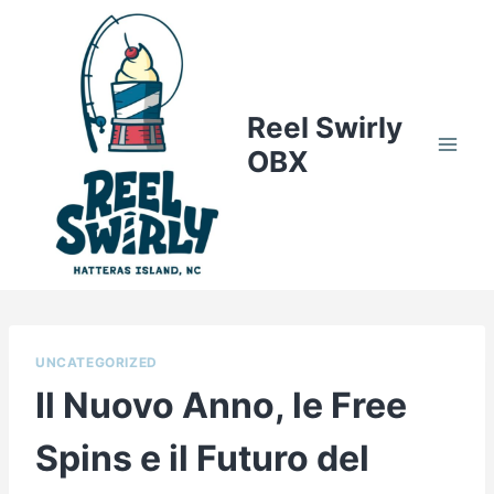
Skip
to
content
Reel Swirly
OBX
UNCATEGORIZED
Il Nuovo Anno, le Free
Spins e il Futuro del