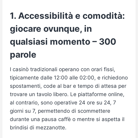
1. Accessibilità e comodità:
giocare ovunque, in
qualsiasi momento – 300
parole
I casinò tradizionali operano con orari fissi,
tipicamente dalle 12:00 alle 02:00, e richiedono
spostamenti, code al bar e tempo di attesa per
trovare un tavolo libero. Le piattaforme online,
al contrario, sono operative 24 ore su 24, 7
giorni su 7, permettendo di scommettere
durante una pausa caffè o mentre si aspetta il
brindisi di mezzanotte.