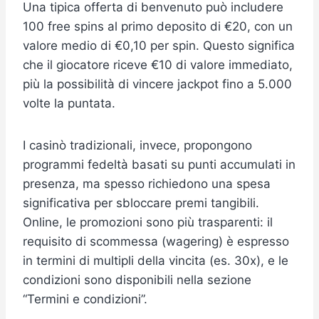
Una tipica offerta di benvenuto può includere
100 free spins al primo deposito di €20, con un
valore medio di €0,10 per spin. Questo significa
che il giocatore riceve €10 di valore immediato,
più la possibilità di vincere jackpot fino a 5.000
volte la puntata.
I casinò tradizionali, invece, propongono
programmi fedeltà basati su punti accumulati in
presenza, ma spesso richiedono una spesa
significativa per sbloccare premi tangibili.
Online, le promozioni sono più trasparenti: il
requisito di scommessa (wagering) è espresso
in termini di multipli della vincita (es. 30x), e le
condizioni sono disponibili nella sezione
“Termini e condizioni”.