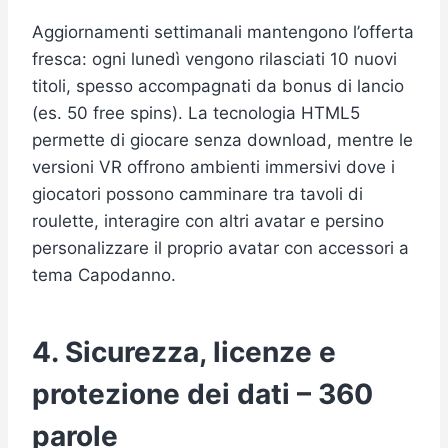
Aggiornamenti settimanali mantengono l’offerta
fresca: ogni lunedì vengono rilasciati 10 nuovi
titoli, spesso accompagnati da bonus di lancio
(es. 50 free spins). La tecnologia HTML5
permette di giocare senza download, mentre le
versioni VR offrono ambienti immersivi dove i
giocatori possono camminare tra tavoli di
roulette, interagire con altri avatar e persino
personalizzare il proprio avatar con accessori a
tema Capodanno.
4. Sicurezza, licenze e
protezione dei dati – 360
parole