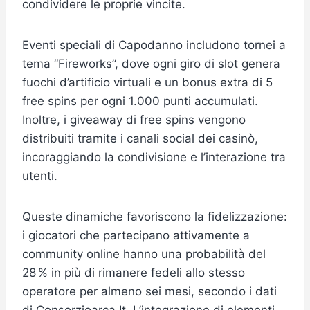
condividere le proprie vincite.
Eventi speciali di Capodanno includono tornei a
tema “Fireworks”, dove ogni giro di slot genera
fuochi d’artificio virtuali e un bonus extra di 5
free spins per ogni 1.000 punti accumulati.
Inoltre, i giveaway di free spins vengono
distribuiti tramite i canali social dei casinò,
incoraggiando la condivisione e l’interazione tra
utenti.
Queste dinamiche favoriscono la fidelizzazione:
i giocatori che partecipano attivamente a
community online hanno una probabilità del
28 % in più di rimanere fedeli allo stesso
operatore per almeno sei mesi, secondo i dati