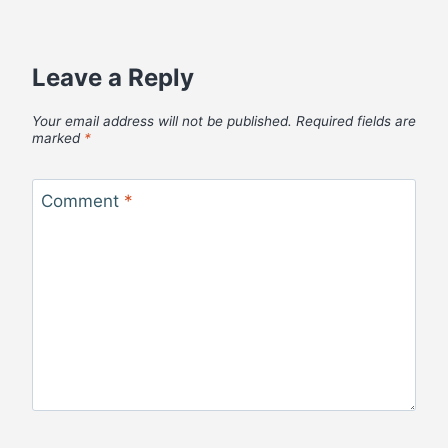
Leave a Reply
Your email address will not be published.
Required fields are
marked
*
Comment
*