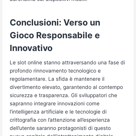
Conclusioni: Verso un
Gioco Responsabile e
Innovativo
Le slot online stanno attraversando una fase di
profondo rinnovamento tecnologico e
regolamentare. La sfida è mantenere il
divertimento elevato, garantendo al contempo
sicurezza e trasparenza. Gli sviluppatori che
sapranno integrare innovazioni come
l’intelligenza artificiale e le tecnologie di
crittografia con l’attenzione all’esperienza
dell’utente saranno protagonisti di questo