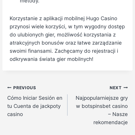
metody.
Korzystanie z aplikacji mobilnej Hugo Casino
przynosi wiele korzyści, w tym wygodny dostęp
do ulubionych gier, możliwość korzystania z
atrakcyjnych bonusów oraz łatwe zarządzanie
swoimi finansami. Zachęcamy do rejestracji i
odkrywania świata gier mobilnych!
Post
PREVIOUS
NEXT
Cómo Iniciar Sesión en
Najpopularniejsze gry
navigation
tu Cuenta de jackpoty
w botspinsbet casino
casino
– Nasze
rekomendacje