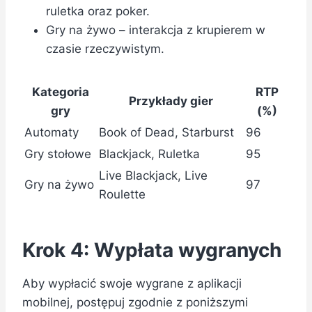
ruletka oraz poker.
Gry na żywo – interakcja z krupierem w
czasie rzeczywistym.
Kategoria
RTP
Przykłady gier
gry
(%)
Automaty
Book of Dead, Starburst
96
Gry stołowe
Blackjack, Ruletka
95
Live Blackjack, Live
Gry na żywo
97
Roulette
Krok 4: Wypłata wygranych
Aby wypłacić swoje wygrane z aplikacji
mobilnej, postępuj zgodnie z poniższymi