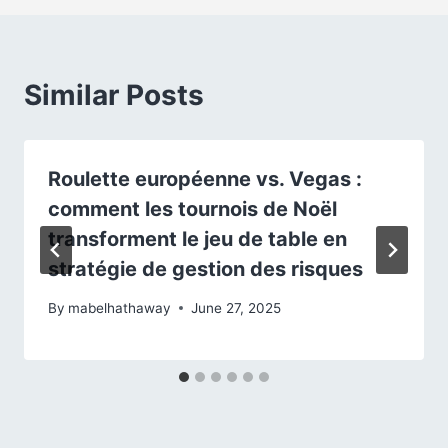
Similar Posts
Roulette européenne vs. Vegas :
comment les tournois de Noël
transforment le jeu de table en
stratégie de gestion des risques
By
mabelhathaway
June 27, 2025