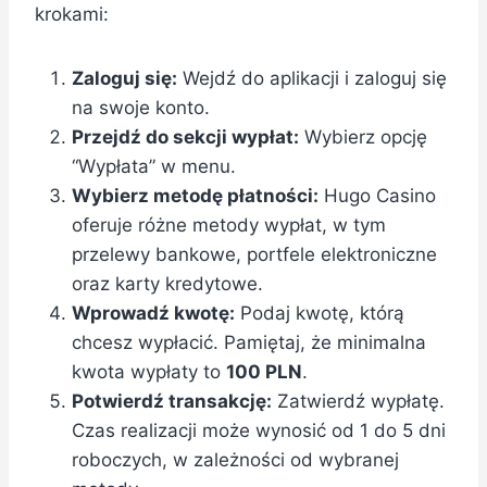
krokami:
Zaloguj się:
Wejdź do aplikacji i zaloguj się
na swoje konto.
Przejdź do sekcji wypłat:
Wybierz opcję
“Wypłata” w menu.
Wybierz metodę płatności:
Hugo Casino
oferuje różne metody wypłat, w tym
przelewy bankowe, portfele elektroniczne
oraz karty kredytowe.
Wprowadź kwotę:
Podaj kwotę, którą
chcesz wypłacić. Pamiętaj, że minimalna
kwota wypłaty to
100 PLN
.
Potwierdź transakcję:
Zatwierdź wypłatę.
Czas realizacji może wynosić od 1 do 5 dni
roboczych, w zależności od wybranej