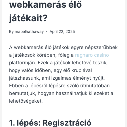
webkamerás élő
játékait?
By
mabelhathaway
April 22, 2025
A webkamerás élő játékok egyre népszerűbbek
a játékosok körében, főleg a
ragnaro casino
platformján. Ezek a játékok lehetővé teszik,
hogy valós időben, egy élő krupiéval
játszhassunk, ami izgalmas élményt nyújt.
Ebben a lépésről lépésre szóló útmutatóban
bemutatjuk, hogyan használhatjuk ki ezeket a
lehetőségeket.
1. lépés: Regisztráció