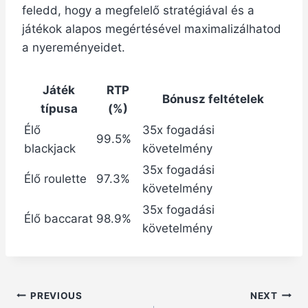
feledd, hogy a megfelelő stratégiával és a
játékok alapos megértésével maximalizálhatod
a nyereményeidet.
Játék
RTP
Bónusz feltételek
típusa
(%)
Élő
35x fogadási
99.5%
blackjack
követelmény
35x fogadási
Élő roulette
97.3%
követelmény
35x fogadási
Élő baccarat
98.9%
követelmény
Post
PREVIOUS
NEXT