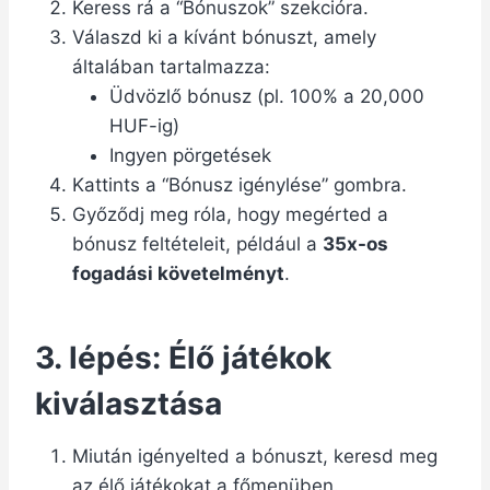
Keress rá a “Bónuszok” szekcióra.
Válaszd ki a kívánt bónuszt, amely
általában tartalmazza:
Üdvözlő bónusz (pl. 100% a 20,000
HUF-ig)
Ingyen pörgetések
Kattints a “Bónusz igénylése” gombra.
Győződj meg róla, hogy megérted a
bónusz feltételeit, például a
35x-os
fogadási követelményt
.
3. lépés: Élő játékok
kiválasztása
Miután igényelted a bónuszt, keresd meg
az élő játékokat a főmenüben.