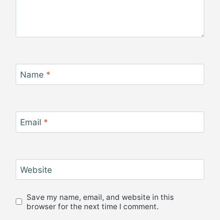
Name
*
Email
*
Website
Save my name, email, and website in this
browser for the next time I comment.