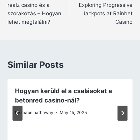
realz casino és a
Exploring Progressive
navigation
szórakozás – Hogyan
Jackpots at Rainbet
lehet megtalálni?
Casino
Similar Posts
Hogyan kerüld el a csalásokat a
betonred casino-nál?
By
mabelhathaway
May 15, 2025