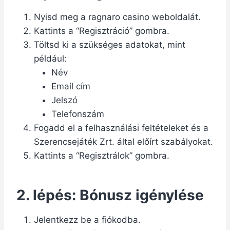
Nyisd meg a ragnaro casino weboldalát.
Kattints a “Regisztráció” gombra.
Töltsd ki a szükséges adatokat, mint
például:
Név
Email cím
Jelszó
Telefonszám
Fogadd el a felhasználási feltételeket és a
Szerencsejáték Zrt. által előírt szabályokat.
Kattints a “Regisztrálok” gombra.
2. lépés: Bónusz igénylése
Jelentkezz be a fiókodba.