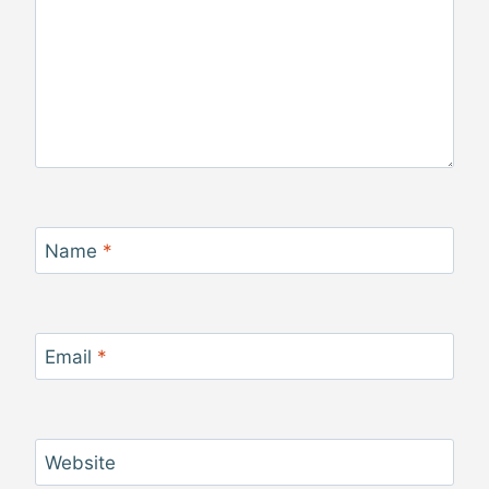
Name
*
Email
*
Website