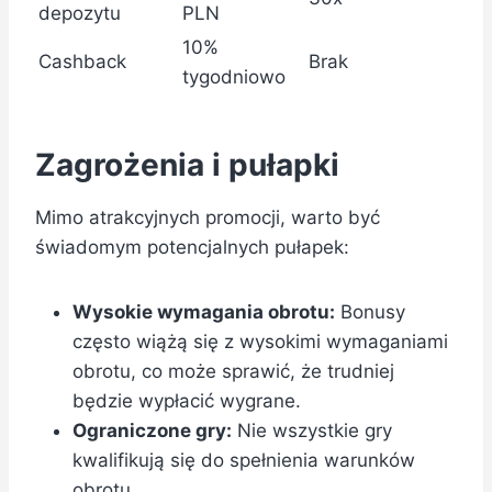
depozytu
PLN
10%
Cashback
Brak
tygodniowo
Zagrożenia i pułapki
Mimo atrakcyjnych promocji, warto być
świadomym potencjalnych pułapek:
Wysokie wymagania obrotu:
Bonusy
często wiążą się z wysokimi wymaganiami
obrotu, co może sprawić, że trudniej
będzie wypłacić wygrane.
Ograniczone gry:
Nie wszystkie gry
kwalifikują się do spełnienia warunków
obrotu.