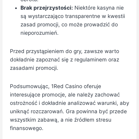
Brak przejrzystości:
Niektóre kasyna nie
są wystarczająco transparentne w kwestii
zasad promocji, co może prowadzić do
nieporozumień.
Przed przystąpieniem do gry, zawsze warto
dokładnie zapoznać się z regulaminem oraz
zasadami promocji.
Podsumowując, 1Red Casino oferuje
interesujące promocje, ale należy zachować
ostrożność i dokładnie analizować warunki, aby
uniknąć rozczarowań. Gra powinna być przede
wszystkim zabawą, a nie źródłem stresu
finansowego.