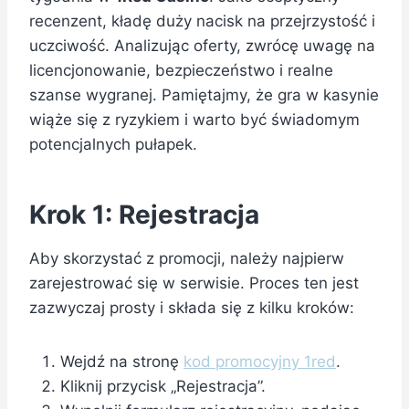
recenzent, kładę duży nacisk na przejrzystość i
uczciwość. Analizując oferty, zwrócę uwagę na
licencjonowanie, bezpieczeństwo i realne
szanse wygranej. Pamiętajmy, że gra w kasynie
wiąże się z ryzykiem i warto być świadomym
potencjalnych pułapek.
Krok 1: Rejestracja
Aby skorzystać z promocji, należy najpierw
zarejestrować się w serwisie. Proces ten jest
zazwyczaj prosty i składa się z kilku kroków:
Wejdź na stronę
kod promocyjny 1red
.
Kliknij przycisk „Rejestracja”.