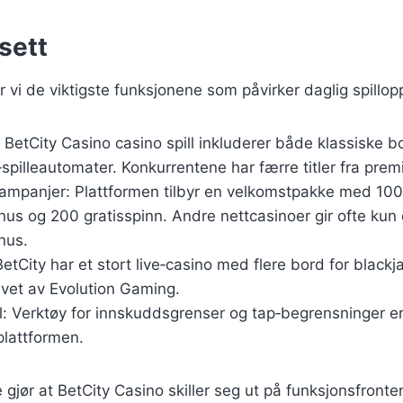
sett
vi de viktigste funksjonene som påvirker daglig spillop
k: BetCity Casino casino spill inkluderer både klassiske b
spilleautomater. Konkurrentene har færre titler fra pre
ampanjer: Plattformen tilbyr en velkomstpakke med 100
us og 200 gratisspinn. Andre nettcasinoer gir ofte kun 
nus.
BetCity har et stort live‑casino med flere bord for blackj
evet av Evolution Gaming.
ll: Verktøy for innskuddsgrenser og tap‑begrensninger er
 plattformen.
gjør at BetCity Casino skiller seg ut på funksjonsfronten