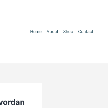
Home
About
Shop
Contact
Hvordan