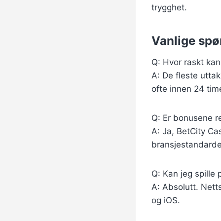
trygghet.
Vanlige spø
Q: Hvor raskt kan
A: De fleste utta
ofte innen 24 tim
Q: Er bonusene re
A: Ja, BetCity C
bransjestandarde
Q: Kan jeg spille
A: Absolutt. Nett
og iOS.