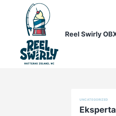
Skip
to
content
Reel Swirly OB
UNCATEGORIZED
Eksperta