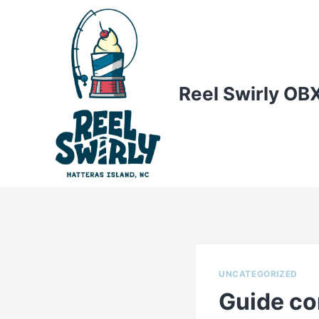
Skip
to
content
Reel Swirly OB
UNCATEGORIZED
Guide com