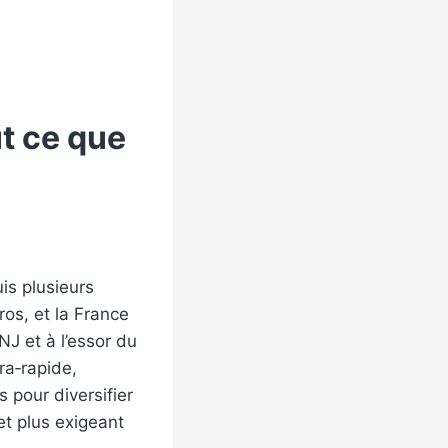
ut ce que
is plusieurs
os, et la France
NJ et à l’essor du
ra‑rapide,
s pour diversifier
et plus exigeant