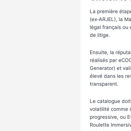
La première étape 
(ex‑ARJEL), la Ma
légal français ou
de litige.
Ensuite, la réput
réalisés par eC
Generator) et val
élevé dans les r
transparent.
Le catalogue doit
volatilité comme
progressive, ou E
Roulette Immersiv