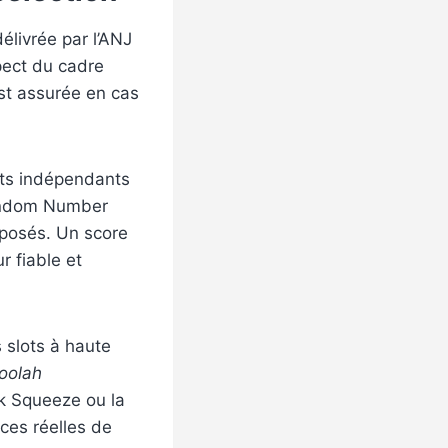
délivrée par l’ANJ
pect du cadre
st assurée en cas
dits indépendants
Random Number
oposés. Un score
 fiable et
 slots à haute
oolah
ck Squeeze ou la
ces réelles de