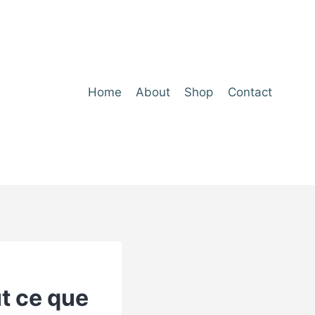
Home
About
Shop
Contact
ut ce que