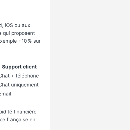
d, iOS ou aux
s qui proposent
 exemple +10 % sur
Support client
Chat + téléphone
Chat uniquement
Email
idité financière
ce française en