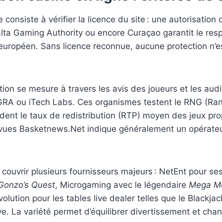
consiste à vérifier la licence du site : une autorisation 
lta Gaming Authority ou encore Curaçao garantit le res
 européen. Sans licence reconnue, aucune protection n’e
ation se mesure à travers les avis des joueurs et les au
OGRA ou iTech Labs. Ces organismes testent le RNG (
ident le taux de redistribution (RTP) moyen des jeux pr
evues Basketnews.Net indique généralement un opérateur
 couvrir plusieurs fournisseurs majeurs : NetEnt pour ses
Gonzo’s Quest
, Microgaming avec le légendaire
Mega M
volution pour les tables live dealer telles que le Blackja
e. La variété permet d’équilibrer divertissement et chan