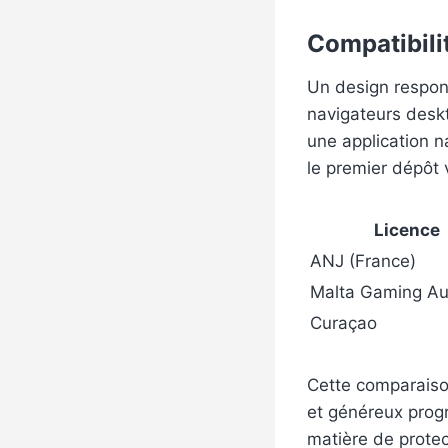
Compatibili
Un design respon
navigateurs deskt
une application n
le premier dépôt v
Licence
ANJ (France)
Malta Gaming Au
Curaçao
Cette comparaison
et généreux progr
matière de protec