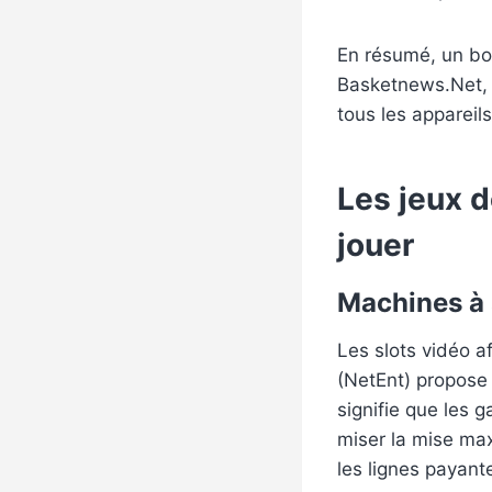
En résumé, un bon
Basketnews.Net, c
tous les appareil
Les jeux d
jouer
Machines à 
Les slots vidéo a
(NetEnt) propose 
signifie que les 
miser la mise max
les lignes payante