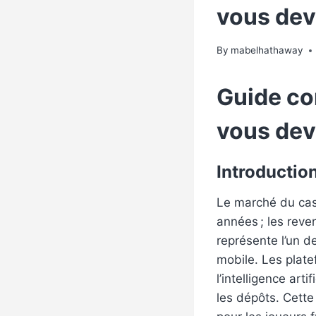
vous dev
By
mabelhathaway
Guide com
vous dev
Introductio
Le marché du cas
années ; les reve
représente l’un d
mobile. Les plate
l’intelligence art
les dépôts. Cette