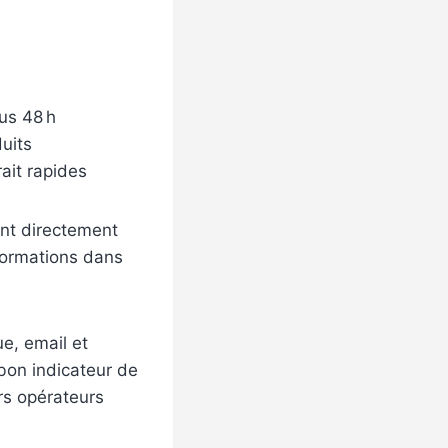
us 48 h
duits
ait rapides
ent directement
nformations dans
ue, email et
bon indicateur de
rs opérateurs