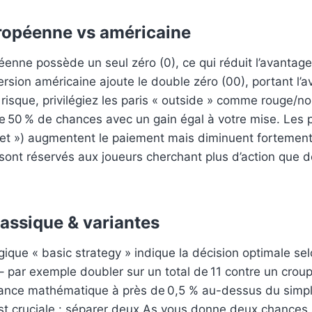
ropéenne vs américaine
éenne possède un seul zéro (0), ce qui réduit l’avantage
ersion américaine ajoute le double zéro (00), portant l’a
risque, privilégiez les paris « outside » comme rouge/noi
de 50 % de chances avec un gain égal à votre mise. Les
reet ») augmentent le paiement mais diminuent fortement 
s sont réservés aux joueurs cherchant plus d’action que de
lassique & variantes
gique « basic strategy » indique la décision optimale se
 – par exemple doubler sur un total de 11 contre un crou
ance mathématique à près de 0,5 % au-dessus du simple
est cruciale : séparer deux As vous donne deux chances