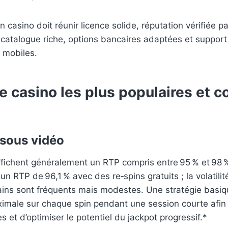
 casino doit réunir licence solide, réputation vérifiée pa
atalogue riche, options bancaires adaptées et support c
s mobiles.
e casino les plus populaires et 
sous vidéo
ffichent généralement un RTP compris entre 95 % et 98 
un RTP de 96,1 % avec des re‑spins gratuits ; la volatil
gains sont fréquents mais modestes. Une stratégie basiq
imale sur chaque spin pendant une session courte afin 
s et d’optimiser le potentiel du jackpot progressif.*