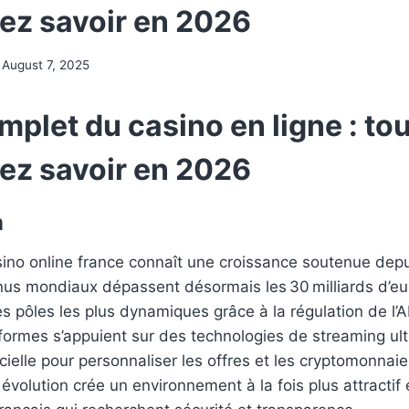
ez savoir en 2026
August 7, 2025
plet du casino en ligne : to
ez savoir en 2026
n
ino online france connaît une croissance soutenue depu
nus mondiaux dépassent désormais les 30 milliards d’eur
es pôles les plus dynamiques grâce à la régulation de l’A
formes s’appuient sur des technologies de streaming ult
ificielle pour personnaliser les offres et les cryptomonnaie
 évolution crée un environnement à la fois plus attractif 