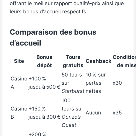
offrant le meilleur rapport qualité‑prix ainsi que
leurs bonus d’accueil respectifs.
Comparaison des bonus
d’accueil
Bonus
Tours
Conditio
Site
Cashback
dépôt
gratuits
de mis
50 tours
10 % sur
Casino
+100 %
sur
pertes
x30
A
jusqu’à 500 €
Starburst
nettes
100
Casino
+150 %
tours sur
Aucun
x35
B
jusqu’à 300 €
Gonzo’s
Quest
+200 %