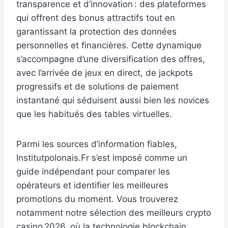
transparence et d’innovation : des plateformes
qui offrent des bonus attractifs tout en
garantissant la protection des données
personnelles et financières. Cette dynamique
s’accompagne d’une diversification des offres,
avec l’arrivée de jeux en direct, de jackpots
progressifs et de solutions de paiement
instantané qui séduisent aussi bien les novices
que les habitués des tables virtuelles.
Parmi les sources d’information fiables,
Institutpolonais.Fr s’est imposé comme un
guide indépendant pour comparer les
opérateurs et identifier les meilleures
promotions du moment. Vous trouverez
notamment notre sélection des meilleurs crypto
casino 2026, où la technologie blockchain