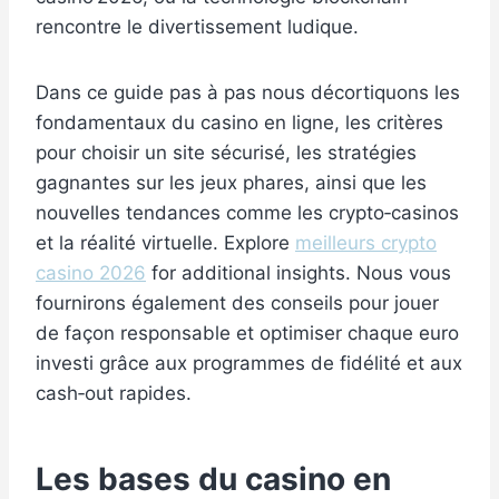
rencontre le divertissement ludique.
Dans ce guide pas à pas nous décortiquons les
fondamentaux du casino en ligne, les critères
pour choisir un site sécurisé, les stratégies
gagnantes sur les jeux phares, ainsi que les
nouvelles tendances comme les crypto‑casinos
et la réalité virtuelle. Explore
meilleurs crypto
casino 2026
for additional insights. Nous vous
fournirons également des conseils pour jouer
de façon responsable et optimiser chaque euro
investi grâce aux programmes de fidélité et aux
cash‑out rapides.
Les bases du casino en