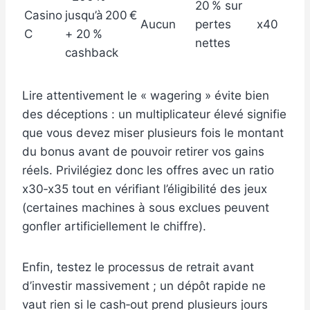
20 % sur
Casino
jusqu’à 200 €
Aucun
pertes
x40
C
+ 20 %
nettes
cashback
Lire attentivement le « wagering » évite bien
des déceptions : un multiplicateur élevé signifie
que vous devez miser plusieurs fois le montant
du bonus avant de pouvoir retirer vos gains
réels. Privilégiez donc les offres avec un ratio
x30‑x35 tout en vérifiant l’éligibilité des jeux
(certaines machines à sous exclues peuvent
gonfler artificiellement le chiffre).
Enfin, testez le processus de retrait avant
d’investir massivement ; un dépôt rapide ne
vaut rien si le cash‑out prend plusieurs jours