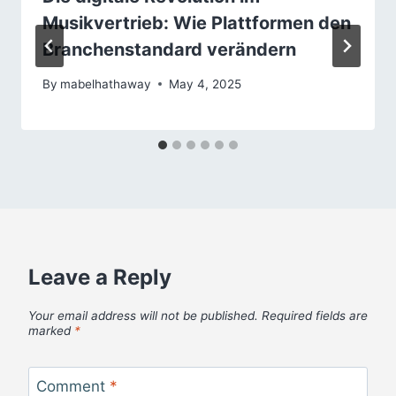
Musikvertrieb: Wie Plattformen den
Branchenstandard verändern
By
mabelhathaway
May 4, 2025
Leave a Reply
Your email address will not be published.
Required fields are
marked
*
Comment
*