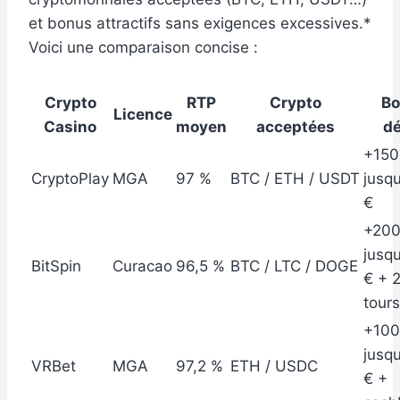
et bonus attractifs sans exigences excessives.*
Voici une comparaison concise :
Crypto
RTP
Crypto
B
Licence
Casino
moyen
acceptées
d
+150
CryptoPlay
MGA
97 %
BTC / ETH / USDT
jusq
€
+200
jusq
BitSpin
Curacao
96,5 %
BTC / LTC / DOGE
€ + 
tours
+100
jusq
VRBet
MGA
97,2 %
ETH / USDC
€ +