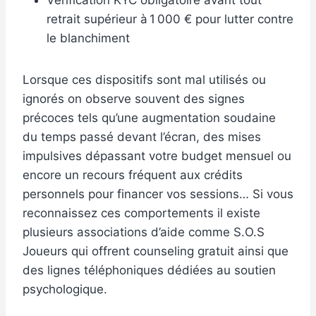
Vérification KYC obligatoire avant tout
retrait supérieur à 1 000 € pour lutter contre
le blanchiment
Lorsque ces dispositifs sont mal utilisés ou
ignorés on observe souvent des signes
précoces tels qu’une augmentation soudaine
du temps passé devant l’écran, des mises
impulsives dépassant votre budget mensuel ou
encore un recours fréquent aux crédits
personnels pour financer vos sessions… Si vous
reconnaissez ces comportements il existe
plusieurs associations d’aide comme S.O.S
Joueurs qui offrent counseling gratuit ainsi que
des lignes téléphoniques dédiées au soutien
psychologique.