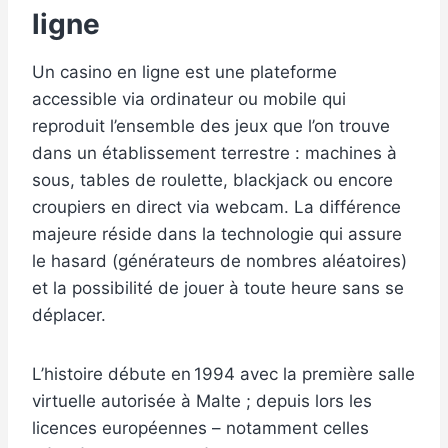
ligne
Un casino en ligne est une plateforme
accessible via ordinateur ou mobile qui
reproduit l’ensemble des jeux que l’on trouve
dans un établissement terrestre : machines à
sous, tables de roulette, blackjack ou encore
croupiers en direct via webcam. La différence
majeure réside dans la technologie qui assure
le hasard (générateurs de nombres aléatoires)
et la possibilité de jouer à toute heure sans se
déplacer.
L’histoire débute en 1994 avec la première salle
virtuelle autorisée à Malte ; depuis lors les
licences européennes – notamment celles