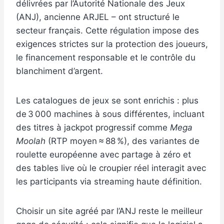
délivrées par l’Autorité Nationale des Jeux
(ANJ), ancienne ARJEL – ont structuré le
secteur français. Cette régulation impose des
exigences strictes sur la protection des joueurs,
le financement responsable et le contrôle du
blanchiment d’argent.
Les catalogues de jeux se sont enrichis : plus
de 3 000 machines à sous différentes, incluant
des titres à jackpot progressif comme
Mega
Moolah
(RTP moyen ≈ 88 %), des variantes de
roulette européenne avec partage à zéro et
des tables live où le croupier réel interagit avec
les participants via streaming haute définition.
Choisir un site agréé par l’ANJ reste le meilleur