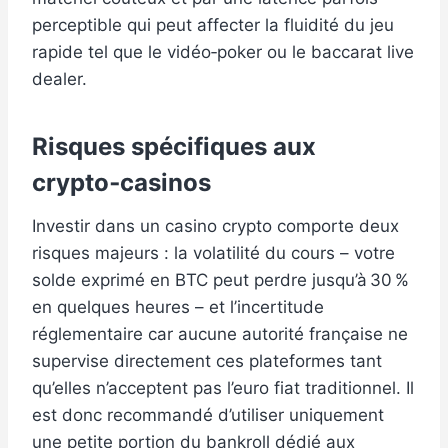
perceptible qui peut affecter la fluidité du jeu
rapide tel que le vidéo‑poker ou le baccarat live
dealer.
Risques spécifiques aux
crypto‑casinos
Investir dans un casino crypto comporte deux
risques majeurs : la volatilité du cours – votre
solde exprimé en BTC peut perdre jusqu’à 30 %
en quelques heures – et l’incertitude
réglementaire car aucune autorité française ne
supervise directement ces plateformes tant
qu’elles n’acceptent pas l’euro fiat traditionnel. Il
est donc recommandé d’utiliser uniquement
une petite portion du bankroll dédié aux