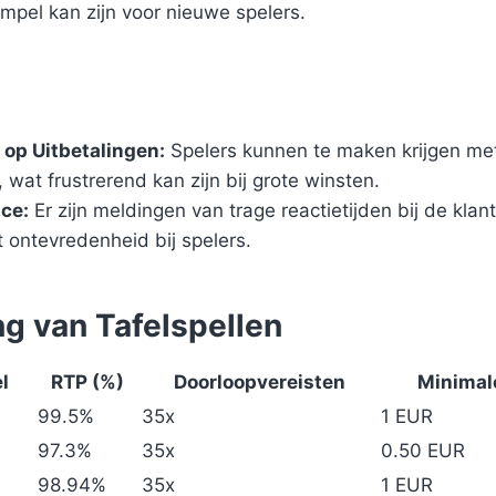
mpel kan zijn voor nieuwe spelers.
op Uitbetalingen:
Spelers kunnen te maken krijgen met
, wat frustrerend kan zijn bij grote winsten.
ce:
Er zijn meldingen van trage reactietijden bij de klan
t ontevredenheid bij spelers.
ng van Tafelspellen
l
RTP (%)
Doorloopvereisten
Minimale
99.5%
35x
1 EUR
97.3%
35x
0.50 EUR
98.94%
35x
1 EUR