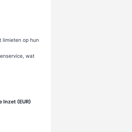
 limieten op hun
tenservice, wat
 Inzet (EUR)