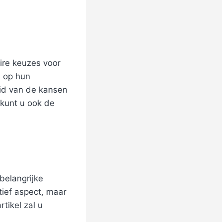
ire keuzes voor
s op hun
heid van de kansen
 kunt u ook de
belangrijke
tief aspect, maar
tikel zal u