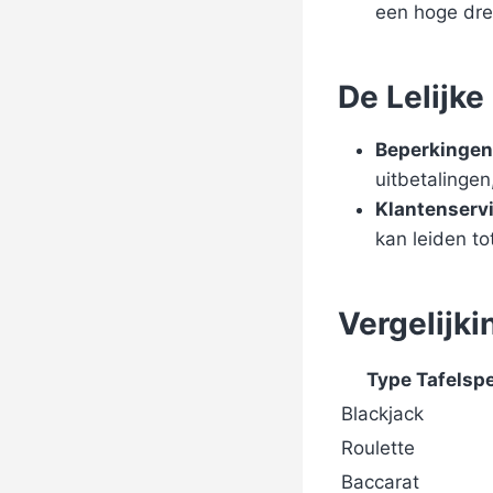
een hoge dre
De Lelijke
Beperkingen 
uitbetalingen
Klantenservi
kan leiden to
Vergelijki
Type Tafelspe
Blackjack
Roulette
Baccarat