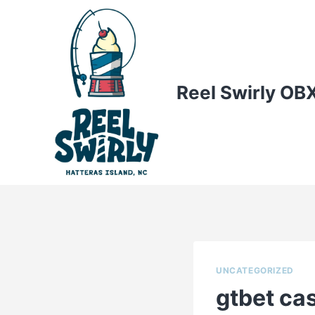
Skip
to
content
Reel Swirly OB
UNCATEGORIZED
gtbet ca