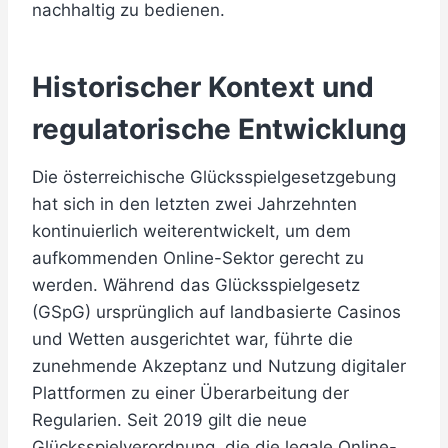
nachhaltig zu bedienen.
Historischer Kontext und
regulatorische Entwicklung
Die österreichische Glücksspielgesetzgebung
hat sich in den letzten zwei Jahrzehnten
kontinuierlich weiterentwickelt, um dem
aufkommenden Online-Sektor gerecht zu
werden. Während das Glücksspielgesetz
(GSpG) ursprünglich auf landbasierte Casinos
und Wetten ausgerichtet war, führte die
zunehmende Akzeptanz und Nutzung digitaler
Plattformen zu einer Überarbeitung der
Regularien. Seit 2019 gilt die neue
Glücksspielverordnung, die die legale Online-