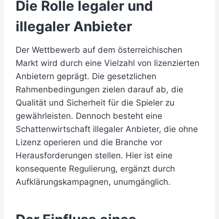
Die Rolle legaler und
illegaler Anbieter
Der Wettbewerb auf dem österreichischen
Markt wird durch eine Vielzahl von lizenzierten
Anbietern geprägt. Die gesetzlichen
Rahmenbedingungen zielen darauf ab, die
Qualität und Sicherheit für die Spieler zu
gewährleisten. Dennoch besteht eine
Schattenwirtschaft illegaler Anbieter, die ohne
Lizenz operieren und die Branche vor
Herausforderungen stellen. Hier ist eine
konsequente Regulierung, ergänzt durch
Aufklärungskampagnen, unumgänglich.