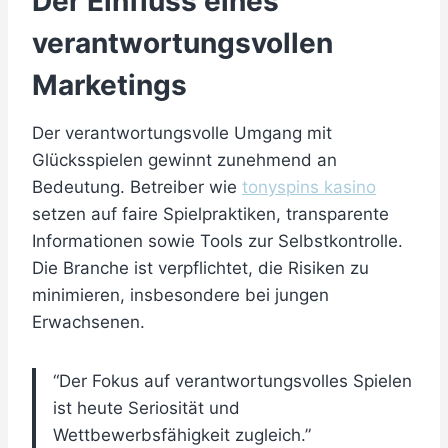
Der Einfluss eines
verantwortungsvollen
Marketings
Der verantwortungsvolle Umgang mit
Glücksspielen gewinnt zunehmend an
Bedeutung. Betreiber wie
tonyspins kasino
setzen auf faire Spielpraktiken, transparente
Informationen sowie Tools zur Selbstkontrolle.
Die Branche ist verpflichtet, die Risiken zu
minimieren, insbesondere bei jungen
Erwachsenen.
“Der Fokus auf verantwortungsvolles Spielen
ist heute Seriosität und
Wettbewerbsfähigkeit zugleich.”