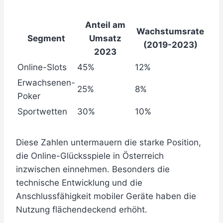
Anteil am
Wachstumsrate
Segment
Umsatz
(2019-2023)
2023
Online-Slots
45%
12%
Erwachsenen-
25%
8%
Poker
Sportwetten
30%
10%
Diese Zahlen untermauern die starke Position,
die Online-Glücksspiele in Österreich
inzwischen einnehmen. Besonders die
technische Entwicklung und die
Anschlussfähigkeit mobiler Geräte haben die
Nutzung flächendeckend erhöht.