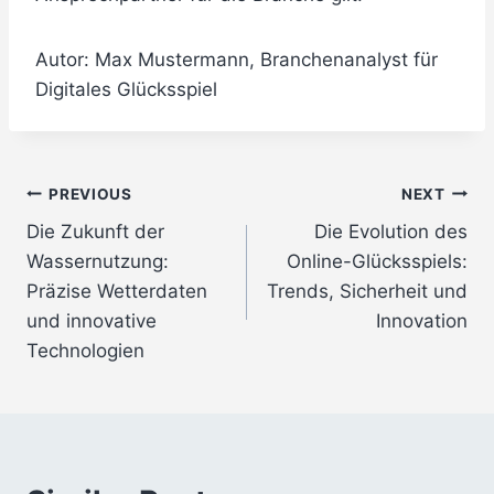
Autor: Max Mustermann, Branchenanalyst für
Digitales Glücksspiel
Post
PREVIOUS
NEXT
Die Zukunft der
Die Evolution des
navigation
Wassernutzung:
Online-Glücksspiels:
Präzise Wetterdaten
Trends, Sicherheit und
und innovative
Innovation
Technologien