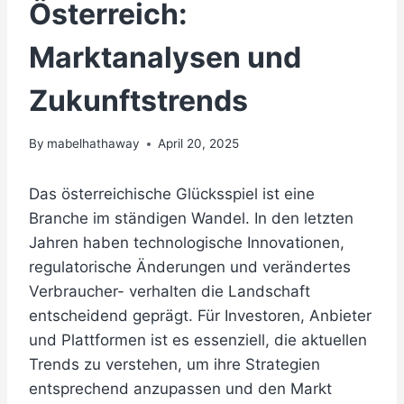
Österreich:
Marktanalysen und
Zukunftstrends
By
mabelhathaway
April 20, 2025
Das österreichische Glücksspiel ist eine
Branche im ständigen Wandel. In den letzten
Jahren haben technologische Innovationen,
regulatorische Änderungen und verändertes
Verbraucher- verhalten die Landschaft
entscheidend geprägt. Für Investoren, Anbieter
und Plattformen ist es essenziell, die aktuellen
Trends zu verstehen, um ihre Strategien
entsprechend anzupassen und den Markt