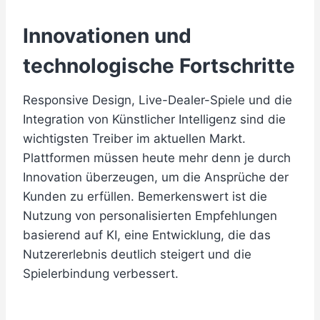
Innovationen und
technologische Fortschritte
Responsive Design, Live-Dealer-Spiele und die
Integration von Künstlicher Intelligenz sind die
wichtigsten Treiber im aktuellen Markt.
Plattformen müssen heute mehr denn je durch
Innovation überzeugen, um die Ansprüche der
Kunden zu erfüllen. Bemerkenswert ist die
Nutzung von personalisierten Empfehlungen
basierend auf KI, eine Entwicklung, die das
Nutzererlebnis deutlich steigert und die
Spielerbindung verbessert.