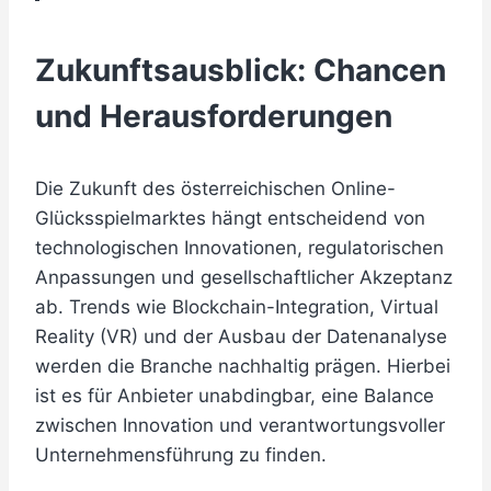
Zukunftsausblick: Chancen
und Herausforderungen
Die Zukunft des österreichischen Online-
Glücksspielmarktes hängt entscheidend von
technologischen Innovationen, regulatorischen
Anpassungen und gesellschaftlicher Akzeptanz
ab. Trends wie Blockchain-Integration, Virtual
Reality (VR) und der Ausbau der Datenanalyse
werden die Branche nachhaltig prägen. Hierbei
ist es für Anbieter unabdingbar, eine Balance
zwischen Innovation und verantwortungsvoller
Unternehmensführung zu finden.