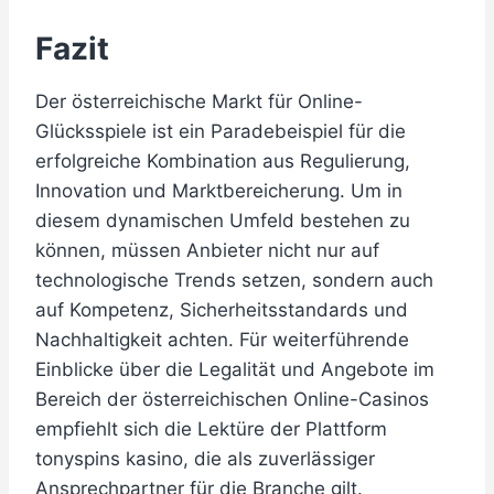
Fazit
Der österreichische Markt für Online-
Glücksspiele ist ein Paradebeispiel für die
erfolgreiche Kombination aus Regulierung,
Innovation und Marktbereicherung. Um in
diesem dynamischen Umfeld bestehen zu
können, müssen Anbieter nicht nur auf
technologische Trends setzen, sondern auch
auf Kompetenz, Sicherheitsstandards und
Nachhaltigkeit achten. Für weiterführende
Einblicke über die Legalität und Angebote im
Bereich der österreichischen Online-Casinos
empfiehlt sich die Lektüre der Plattform
tonyspins kasino, die als zuverlässiger
Ansprechpartner für die Branche gilt.