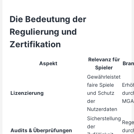
Die Bedeutung der
Regulierung und
Zertifikation
Relevanz für
Aspekt
Bra
Spieler
Gewährleistet
faire Spiele
Erhö
Lizenzierung
und Schutz
durc
der
MGA
Nutzerdaten
Sicherstellung
Rege
der
Audits & Überprüfungen
durc