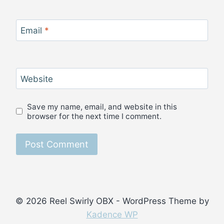
Email
*
Website
Save my name, email, and website in this
browser for the next time I comment.
© 2026 Reel Swirly OBX - WordPress Theme by
Kadence WP