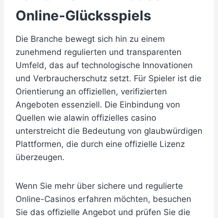
Online-Glücksspiels
Die Branche bewegt sich hin zu einem
zunehmend regulierten und transparenten
Umfeld, das auf technologische Innovationen
und Verbraucherschutz setzt. Für Spieler ist die
Orientierung an offiziellen, verifizierten
Angeboten essenziell. Die Einbindung von
Quellen wie alawin offizielles casino
unterstreicht die Bedeutung von glaubwürdigen
Plattformen, die durch eine offizielle Lizenz
überzeugen.
Wenn Sie mehr über sichere und regulierte
Online-Casinos erfahren möchten, besuchen
Sie das offizielle Angebot und prüfen Sie die