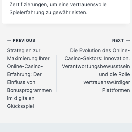
Zertifizierungen, um eine vertrauensvolle
Spielerfahrung zu gewährleisten.
Post
PREVIOUS
NEXT
Strategien zur
Die Evolution des Online-
navigation
Maximierung Ihrer
Casino-Sektors: Innovation,
Online-Casino-
Verantwortungsbewusstsein
Erfahrung: Der
und die Rolle
Einfluss von
vertrauenswürdiger
Bonusprogrammen
Plattformen
im digitalen
Glücksspiel